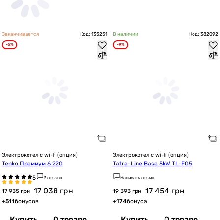
Заканчивается
Код: 135251
В наличии
Код: 382092
-5%
-9%
Электрокотел с wi-fi (опция)
Электрокотел с wi-fi (опция)
Tenko Премиум 6 220
Tatra-Line Base 5kW TL-F05
3 отзыва
Написать отзыв
17 038
грн
17 454
грн
17 935 грн
19 393 грн
+
511
бонусов
+
174
бонуса
Купить
О товаре
Купить
О товаре