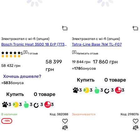
Электрокотел с wi-fi (опция)
Электрокотел с wi-fi (опция)
Bosch Tronic Heat 3500 18 ErP (7738
Tatra-Line Base 7kW TL-F07
504948)
1 отзыв
Написать отзыв
58 399
17 860
грн
19 844 грн
58 432 грн
грн
+
178
бонусов
Хочешь дешевле?
Купить
О товаре
+
583
бонуса
3
3
3
3
3
Купить
О товаре
3
3
3
3
3
В наличии
Код: 382088
Заканчивается
Код: 298076
-10%