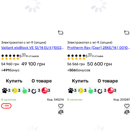
Электрокотел с wi-fi (опция)
Электрокотел с wi-fi (опция)
Vaillant eloBlock VE 12/14 EU II (10023
Protherm Ray (Скат) 28KE/14 ( 0010
684)
023677)
8 отзывов
2 отзыва
49 100
грн
50 600
грн
54 960 грн
56 566 грн
+
491
бонус
+
506
бонусов
Купить
О товаре
Купить
О товаре
3
3
3
3
3
3
3
3
3
3
В наличии
Код: 345214
В наличии
Код: 201287
-10%