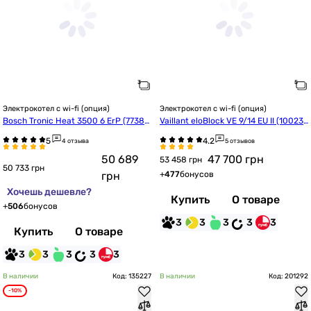
Электрокотел с wi-fi (опция)
Электрокотел с wi-fi (опция)
Bosch Tronic Heat 3500 6 ErP (77385
Vaillant eloBlock VE 9/14 EU II (100236
04944)
83)
4 отзыва
5 отзывов
50 689
47 700
грн
53 458 грн
50 733 грн
грн
+
477
бонусов
Хочешь дешевле?
Купить
О товаре
+
506
бонусов
3
3
3
3
3
Купить
О товаре
3
3
3
3
3
В наличии
Код: 135227
В наличии
Код: 201292
-10%