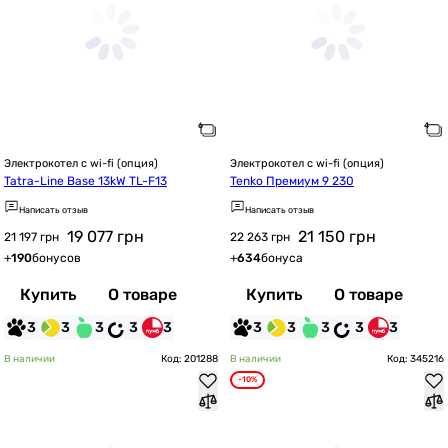
Электрокотел с wi-fi (опция)
Электрокотел с wi-fi (опция)
Tatra-Line Base 13kW TL-F13
Tenko Премиум 9 230
Написать отзыв
Написать отзыв
19 077
грн
21 150
грн
21 197 грн
22 263 грн
+
190
бонусов
+
634
бонуса
Купить
О товаре
Купить
О товаре
3
3
3
3
3
3
3
3
3
3
В наличии
Код: 201288
В наличии
Код: 345216
-10%