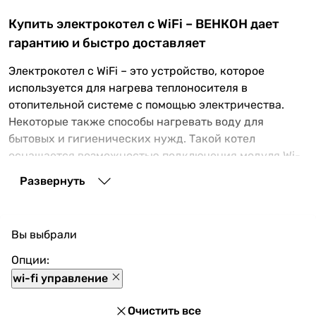
Купить электрокотел с WiFi – ВЕНКОН дает
гарантию и быстро доставляет
Электрокотел с WiFi – это устройство, которое
используется для нагрева теплоносителя в
отопительной системе с помощью электричества.
Некоторые также способы нагревать воду для
бытовых и гигиенических нужд. Такой котел
оснащается возможностью подключения модуля Wi-
Fi для дистанционного управления через мобильное
Развернуть
приложение. Этот протокол подключения также
предоставляет управления через интернет.
Благодаря этому можно включить котел заранее
Вы выбрали
(перед приходом домой), а также контролировать его
состояние и режимы работы, находясь в другом
Опции:
месте.
wi-fi управление
Виды электрокотлов с управлением через интернет
Очистить все