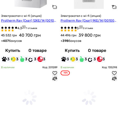
Электрокотел с wi-fi (опция)
Электрокотел с wi-fi (опция)
Protherm Ray (Скат) 12KE/14 (00100
Protherm Ray (Скат) 9KE/14 (001002
23672)
3671)
7 отзывов
2 отзыва
40 700
грн
39 800
грн
45 532 грн
44 496 грн
+
407
бонусов
+
398
бонусов
Купить
О товаре
Купить
О товаре
3
3
3
3
3
3
3
3
3
3
В наличии
Код: 201289
В наличии
Код: 135298
-10%