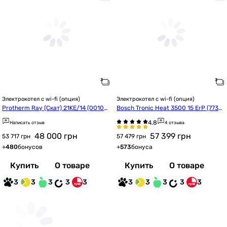
Электрокотел с wi-fi (опция)
Электрокотел с wi-fi (опция)
Protherm Ray (Скат) 21KE/14 (00100
Bosch Tronic Heat 3500 15 ErP (7738
23675)
504947)
Написать отзыв
4 отзыва
48 000
грн
57 399
грн
53 717 грн
57 479 грн
+
480
бонусов
+
573
бонуса
Купить
О товаре
Купить
О товаре
3
3
3
3
3
3
3
3
3
3