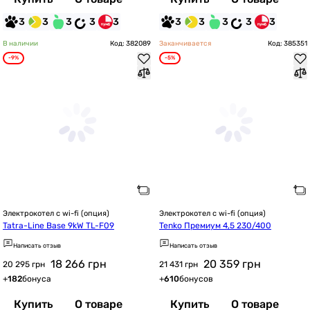
3
3
3
3
3
3
3
3
3
3
В наличии
Код: 382089
Заканчивается
Код: 385351
-9%
-5%
Электрокотел с wi-fi (опция)
Электрокотел с wi-fi (опция)
Tatra-Line Base 9kW TL-F09
Tenko Премиум 4,5 230/400
Написать отзыв
Написать отзыв
18 266
грн
20 359
грн
20 295 грн
21 431 грн
+
182
бонуса
+
610
бонусов
Купить
О товаре
Купить
О товаре