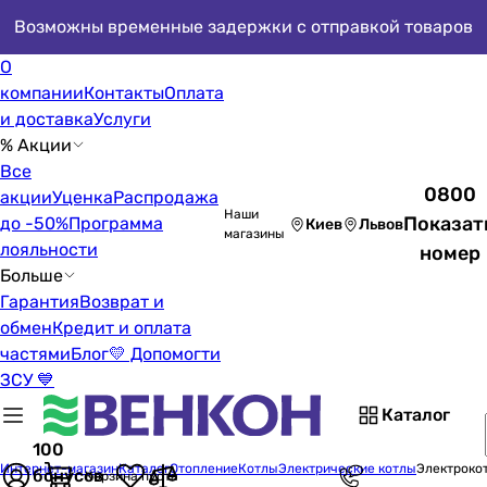
Возможны временные задержки с отправкой товаров
О
компании
Контакты
Оплата
и доставка
Услуги
% Акции
Все
0800
акции
Уценка
Распродажа
Наши
Показат
до -50%
Программа
Киев
Львов
магазины
лояльности
номер
Больше
Гарантия
Возврат и
обмен
Кредит и оплата
частями
Блог
💛 Допомогти
ЗСУ 💙
Каталог
100
Интернет-магазин
Каталог
Отопление
Котлы
Электрические котлы
Электрокот
бонусов
Корзина пуста