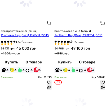
Электрокотел с wi-fi (опция)
Электрокотел с wi-fi (опция)
Protherm Ray (Скат) 18KE/14 (00100
Protherm Ray (Скат) 24KE/14 (00100
23674)
23676)
4 отзыва
2 отзыва
46 000
грн
49 100
грн
51 437 грн
54 908 грн
+
460
бонусов
+
491
бонус
Купить
О товаре
Купить
О товаре
3
3
3
3
3
3
3
3
3
3
В наличии
Код: 201293
В наличии
Код: 382091
-9%