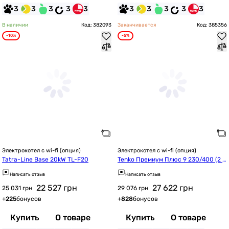
3
3
3
3
3
3
3
3
3
3
В наличии
Код: 382093
Заканчивается
Код: 385356
-10%
-5%
Электрокотел с wi-fi (опция)
Электрокотел с wi-fi (опция)
Tatra-Line Base 20kW TL-F20
Tenko Премиум Плюс 9 230/400 (2 б
лока)
Написать отзыв
Написать отзыв
22 527
грн
27 622
грн
25 031 грн
29 076 грн
+
225
бонусов
+
828
бонусов
Купить
О товаре
Купить
О товаре