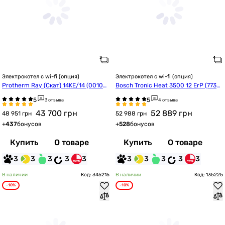
Электрокотел с wi-fi (опция)
Электрокотел с wi-fi (опция)
Protherm Ray (Скат) 14KE/14 (00100
Bosch Tronic Heat 3500 12 ErP (7738
23673)
504946)
3 отзыва
4 отзыва
43 700
грн
52 889
грн
48 951 грн
52 988 грн
+
437
бонусов
+
528
бонусов
Купить
О товаре
Купить
О товаре
3
3
3
3
3
3
3
3
3
3
В наличии
Код: 345215
В наличии
Код: 135225
-10%
-10%