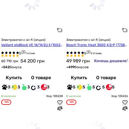
Электрокотел с wi-fi (опция)
Электрокотел с wi-fi (опция)
Vaillant eloBlock VE 14/14 EU II (10023
Bosch Tronic Heat 3500 4 ErP (77385
685)
04943)
1 отзыв
3 отзыва
54 200
грн
49 989
грн
Хочешь дешевле?
60 710 грн
+
542
бонуса
+
499
бонусов
Купить
О товаре
Купить
О товаре
3
3
3
3
3
5
5
5
5
5
В наличии
Код: 135228
В наличии
Код: 135226
-10%
-10%