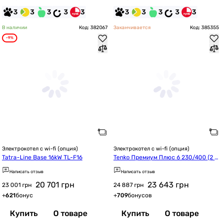
3
3
3
3
3
3
3
3
3
3
В наличии
Код: 382067
Заканчивается
Код: 385355
-9%
Электрокотел с wi-fi (опция)
Электрокотел с wi-fi (опция)
Tatra-Line Base 16kW TL-F16
Tenko Премиум Плюс 6 230/400 (2 б
лока)
Написать отзыв
Написать отзыв
20 701
грн
23 643
грн
23 001 грн
24 887 грн
+
621
бонус
+
709
бонусов
Купить
О товаре
Купить
О товаре