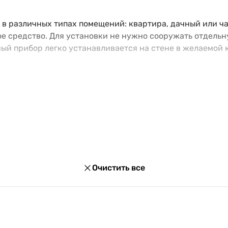
в различных типах помещений: квартира, дачный или ча
ое средство. Для установки не нужно сооружать отдельн
ый прибор легко устанавливается на стене в желаемой 
мальной мощности, а также модуляцией. Именно на эти 
прибором.
не вызовет трудностей. Большинство моделей оснащены
 функция удаленного управления.
 преимущества
олицетворяют собой надежное, качественное и выгодное
широким спектром положительных сторон. Особо отмеч
Очистить все
ь;
ций;