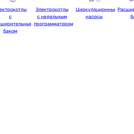
ектрокотлы
Электрокотлы
Циркуляционные
Расши
с
с недельным
насосы
б
сширительным
программатором
баком