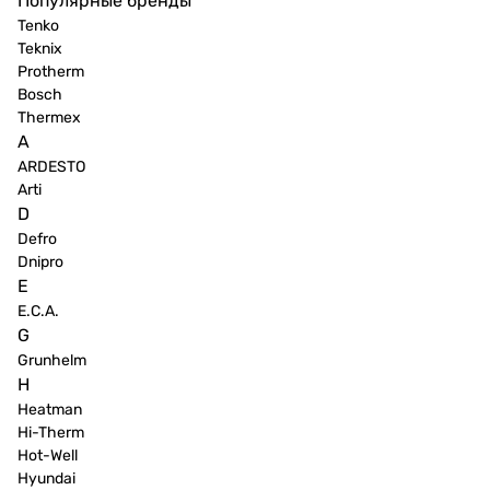
Популярные бренды
Tenko
Teknix
Protherm
Bosch
Thermex
A
ARDESTO
Arti
D
Defro
Dnipro
E
E.C.A.
G
Grunhelm
H
Heatman
Hi-Therm
Hot-Well
Hyundai