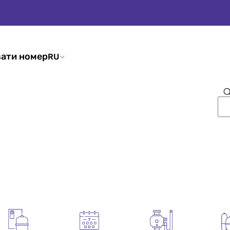
ати номер
RU