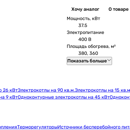
Хочу аналог
О товаре
Мощность, кВт
37.5
Электропитание
400 В
Площадь обогрева, м²
380, 360
Показать больше
 26 кВт
Электрокотлы на 90 кв.м.
Электрокотлы на 15 кв.м
а 9 кВт
Одноконтурные электрокотлы на 45 кВт
Однокон
опления
Терморегуляторы
Источники бесперебойного пи