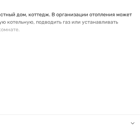
стный дом, коттедж. В организации отопления может
ую котельную, подводить газ или устанавливать
комнате.
характеристики сделал уклон производитель, за счет
 цифровым дисплеем, с помощью которого происходит
 для пользователя отопительный устройство. Высокая
ены следующие преимущества: