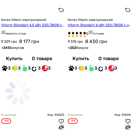
Котел Viterm электрический
Котел Viterm электрический
Viterm Standart 4,5 кВт 220/380В с
Viterm Standart 6 кВт 220/380В с на
 насосом
сосом
Написать отзыв
3 отзыва
8 177
грн
8 430
грн
9 229 грн
9 515 грн
+
245
бонусов
+
252
бонуса
Купить
О товаре
Купить
О товаре
3
3
3
3
3
3
3
3
3
3
В наличии
Код: 314323
В наличии
Код: 314316
-11%
-11%