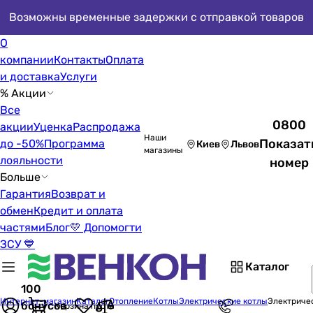
Возможны временные задержки с отправкой товаров
О
компании
Контакты
Оплата
и доставка
Услуги
% Акции
Все
0800
акции
Уценка
Распродажа
Наши
Показат
до -50%
Программа
Киев
Львов
магазины
лояльности
номер
Больше
Гарантия
Возврат и
обмен
Кредит и оплата
частями
Блог
💛 Допомогти
ЗСУ 💙
Каталог
100
Интернет-магазин
Каталог
Отопление
Котлы
Электрические котлы
Электричес
бонусов
Корзина пуста