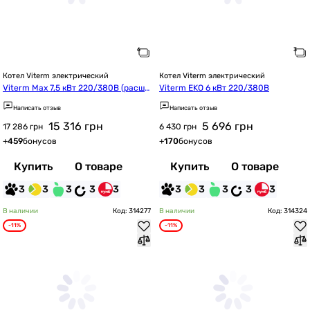
Котел Viterm электрический
Котел Viterm электрический
Viterm Max 7,5 кВт 220/380В (расши
Viterm EKO 6 кВт 220/380В
рительный бак + насос + группа без
Написать отзыв
Написать отзыв
опасности)
15 316
грн
5 696
грн
17 286 грн
6 430 грн
+
459
бонусов
+
170
бонусов
Купить
О товаре
Купить
О товаре
3
3
3
3
3
3
3
3
3
3
В наличии
Код: 314277
В наличии
Код: 314324
-11%
-11%