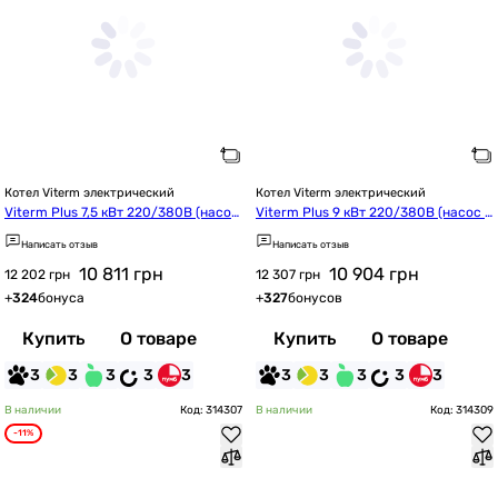
Котел Viterm электрический
Котел Viterm электрический
Viterm Plus 7,5 кВт 220/380В (насос
Viterm Plus 9 кВт 220/380В (насос + 
 + группа безопасности)
группа безопасности)
Написать отзыв
Написать отзыв
10 811
грн
10 904
грн
12 202 грн
12 307 грн
+
324
бонуса
+
327
бонусов
Купить
О товаре
Купить
О товаре
3
3
3
3
3
3
3
3
3
3
В наличии
Код: 314307
В наличии
Код: 314309
-11%