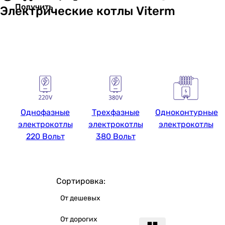
Получить
Электрические котлы Viterm
Однофазные
Трехфазные
Одноконтурные
электрокотлы
электрокотлы
электрокотлы
220 Вольт
380 Вольт
Сортировка:
От дешевых
От дорогих