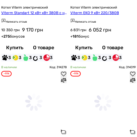
Котел Viterm электрический
Котел Viterm электрический
Viterm Standart 12 кВт кВт 380В с на
Viterm EKO 9 кВт 220/380В
сосом
Написать отзыв
Написать отзыв
9 170
грн
6 052
грн
10 350 грн
6 831 грн
+
275
бонусов
+
181
бонус
Купить
О товаре
Купить
О товаре
3
3
3
3
3
3
3
3
3
3
В наличии
Код: 314278
В наличии
Код: 314319
-11%
-11%