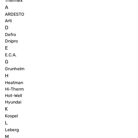
Thermex
A
ARDESTO
Arti
D
Defro
Dnipro
E
E.C.A.
G
Grunhelm
H
Heatman
Hi-Therm
Hot-Well
Hyundai
K
Kospel
L
Leberg
M