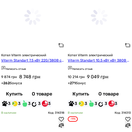
Котел Viterm электрический
Котел Viterm электрический
Viterm Standart 7,5 кВт 220/380В с
Viterm Standart 10,5 кВт кВт 380В с
 насосом
 насосом
Написать отзыв
Написать отзыв
8 748
грн
9 049
грн
9 874 грн
10 214 грн
+
262
бонуса
+
271
бонус
Купить
О товаре
Купить
О товаре
3
3
3
3
3
3
3
3
3
3
В наличии
Код: 314318
В наличии
Код: 314313
-11%