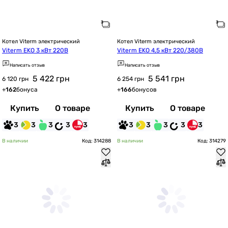
Котел Viterm электрический
Котел Viterm электрический
Viterm EKO 3 кВт 220В
Viterm EKO 4,5 кВт 220/380В
Написать отзыв
Написать отзыв
5 422
грн
5 541
грн
6 120 грн
6 254 грн
+
162
бонуса
+
166
бонусов
Купить
О товаре
Купить
О товаре
3
3
3
3
3
3
3
3
3
3
В наличии
Код: 314288
В наличии
Код: 314279