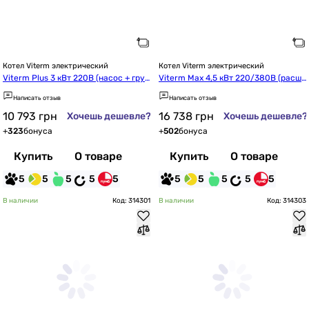
Котел Viterm электрический
Котел Viterm электрический
Viterm Plus 3 кВт 220В (насос + груп
Viterm Max 4,5 кВт 220/380В (расши
па безопасности)
рительный бак + насос + группа без
Написать отзыв
Написать отзыв
опасности)
10 793
грн
16 738
грн
Хочешь дешевле?
Хочешь дешевле?
+
323
бонуса
+
502
бонуса
Купить
О товаре
Купить
О товаре
5
5
5
5
5
5
5
5
5
5
В наличии
Код: 314301
В наличии
Код: 314303