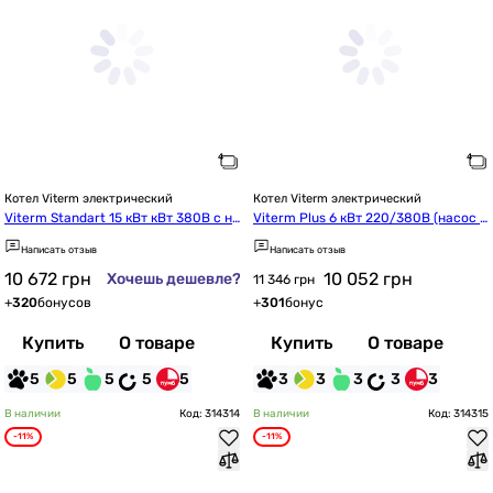
Котел Viterm электрический
Котел Viterm электрический
Viterm Standart 15 кВт кВт 380В с на
Viterm Plus 6 кВт 220/380В (насос + 
сосом
группа безопасности)
Написать отзыв
Написать отзыв
10 672
грн
10 052
грн
Хочешь дешевле?
11 346 грн
+
320
бонусов
+
301
бонус
Купить
О товаре
Купить
О товаре
5
5
5
5
5
3
3
3
3
3
В наличии
Код: 314314
В наличии
Код: 314315
-11%
-11%