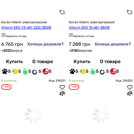
Котел Viterm электрический
Котел Viterm электрический
Viterm EKO 7,5 кВт 220/380В
Viterm EKO 15 кВт 380В
Написать отзыв
Написать отзыв
6 765
грн
7 288
грн
Хочешь дешевле?
Хочешь дешевле?
+
202
бонуса
+
218
бонусов
Купить
О товаре
Купить
О товаре
5
5
5
5
5
5
5
5
5
5
В наличии
Код: 314321
В наличии
Код: 314322
-11%
-11%