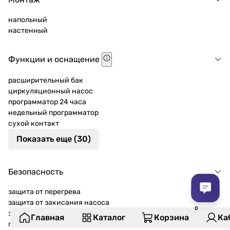
напольный
настенный
Функции и оснащение
расширительный бак
циркуляционный насос
программатор 24 часа
недельный программатор
сухой контакт
Показать еще (30)
Безопасность
защита от перегрева
защита от закисания насоса
защита от замерзания
Главная
Каталог
Корзина
Ка
предохранительно-сбросной клапан