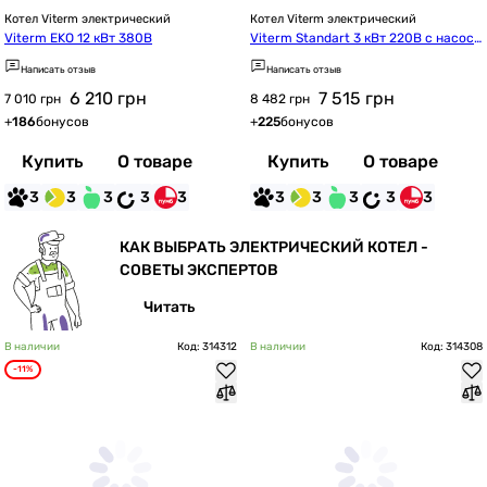
Котел Viterm электрический
Котел Viterm электрический
Viterm EKO 12 кВт 380В
Viterm Standart 3 кВт 220В с насосо
м
Написать отзыв
Написать отзыв
6 210
грн
7 515
грн
7 010 грн
8 482 грн
+
186
бонусов
+
225
бонусов
Купить
О товаре
Купить
О товаре
3
3
3
3
3
3
3
3
3
3
КАК ВЫБРАТЬ ЭЛЕКТРИЧЕСКИЙ КОТЕЛ -
СОВЕТЫ ЭКСПЕРТОВ
Читать
В наличии
Код: 314312
В наличии
Код: 314308
-11%