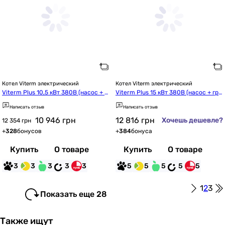
Котел Viterm электрический
Котел Viterm электрический
Viterm Plus 10,5 кВт 380В (насос + г
Viterm Plus 15 кВт 380В (насос + гру
руппа безопасности)
ппа безопасности)
Написать отзыв
Написать отзыв
10 946
грн
12 816
грн
Хочешь дешевле?
12 354 грн
+
328
бонусов
+
384
бонуса
Купить
О товаре
Купить
О товаре
3
3
3
3
3
5
5
5
5
5
1
2
3
Показать еще 28
Также ищут