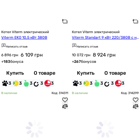
Котел Viterm электрический
Котел Viterm электрический
Viterm EKO 10,5 кВт 380В
Viterm Standart 9 кВт 220/380В с на
сосом
Написать отзыв
Написать отзыв
6 109
грн
8 924
грн
6 896 грн
10 072 грн
+
183
бонуса
+
267
бонусов
Купить
О товаре
Купить
О товаре
3
3
3
3
3
3
3
3
3
3
В наличии
Код: 314311
В наличии
Код: 314299