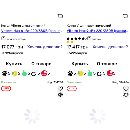
Котел Viterm электрический
Котел Viterm электрический
Viterm Max 6 кВт 220/380В (расшир
Viterm Max 9 кВт 220/380В (расшир
ительный бак + насос + группа безо
ительный бак + насос + группа безо
Написать отзыв
1 отзыв
пасности)
пасности)
17 077
грн
17 417
грн
Хочешь дешевле?
Хочешь дешевле?
+
512
бонусов
+
522
бонуса
Купить
О товаре
Купить
О товаре
5
5
5
5
5
5
5
5
5
5
В наличии
Код: 314284
В наличии
Код: 314286
-11%
-11%