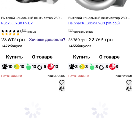
Бытовой канальный вентилятор 280 
Бытовой канальный вентилятор 280 
мм
мм
Ruck EL 280 E2 02
Dainbach Turbina 280 (115335)
1 отзыв
Написать отзыв
23 612
грн
22 763
грн
Хочешь дешевле?
26 780 грн
+
472
бонуса
+
455
бонусов
Купить
О товаре
Купить
О товаре
10
10
10
5
10
3
3
3
3
3
Нет в наличии
Код: 372006
Нет в наличии
Код: 131558