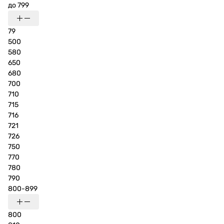
до 799
79
500
580
650
680
700
710
715
716
721
726
750
770
780
790
800-899
800