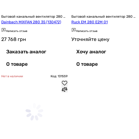
Бытовой канальный вентилятор 280 
Бытовой канальный вентилятор 280 
мм
мм
Dainbach MIXFAN 280 3S (130472)
Ruck EM 280 E2M 01
Написать отзыв
Написать отзыв
27 768
грн
Уточняйте цену
Заказать аналог
Хочу аналог
О товаре
О товаре
Нет в наличии
Код: 131559