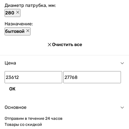
доступны разнообразные способы оплаты, покупка в
Диаметр патрубка, мм:
кредит и множество акций и скидок для каждого
280
покупателя.
Назначение:
бытовой
Очистить все
Цена
ОК
Основное
Отправим в течение 24 часов
Товары со скидкой