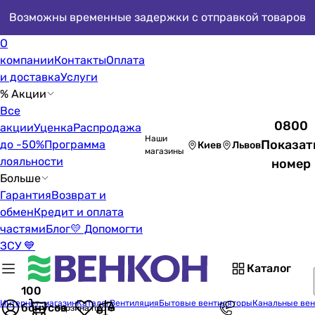
Возможны временные задержки с отправкой товаров
О
компании
Контакты
Оплата
и доставка
Услуги
% Акции
Все
0800
акции
Уценка
Распродажа
Наши
Показат
до -50%
Программа
Киев
Львов
магазины
лояльности
номер
Больше
Гарантия
Возврат и
обмен
Кредит и оплата
частями
Блог
💛 Допомогти
ЗСУ 💙
Каталог
100
Интернет-магазин
Каталог
Вентиляция
Бытовые вентиляторы
Канальные ве
бонусов
Корзина пуста