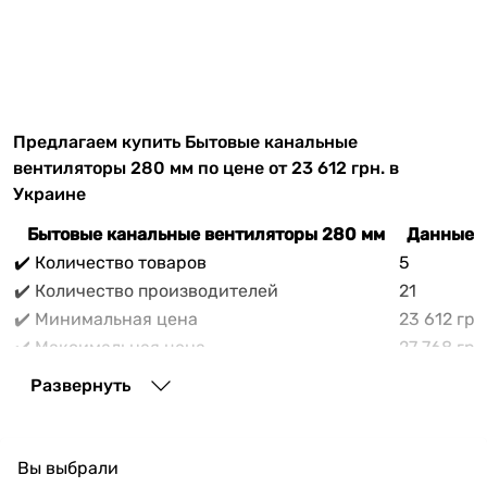
Предлагаем купить Бытовые канальные
вентиляторы 280 мм по цене от 23 612 грн. в
Украине
Бытовые канальные вентиляторы 280 мм
Данные н
✔️ Количество товаров
5
✔️ Количество производителей
21
✔️ Минимальная цена
23 612 грн
✔️ Максимальная цена
27 768 грн
✔️ Средняя цена
26 053 гр
Развернуть
В прайс-каталоге vencon.ua Бытовые канальные
вентиляторы 280 мм можно выгодно приобрести с
доставкой по Украине. При покупке Бытовые
Вы выбрали
канальные вентиляторы 280 мм в нашем магазине