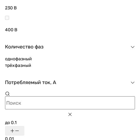
230 В
400 В
Количество фаз
однофазный
трёхфазный
Потребляемый ток, А
до 0.1
0.01