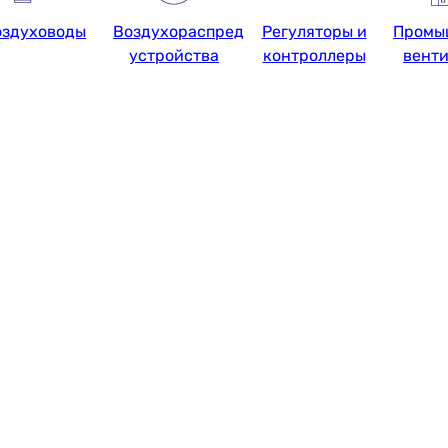
оздуховоды
Воздухораспределительные
Регуляторы и
Промы
устройства
контроллеры
вент