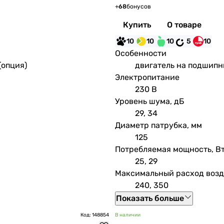
+
68
бонусов
Купить
О товаре
10
10
10
5
10
Особенности
(опция)
двигатель на подшипн
Электропитание
230 В
Уровень шума, дБ
29, 34
Диаметр патрубка, мм
125
Потребляемая мощность, В
25, 29
Максимальный расход возду
240, 350
Показать больше
Код: 148854
В наличии