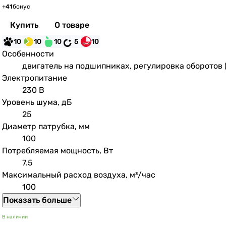
+
41
бонус
Купить
О товаре
10
10
10
5
10
Особенности
двигатель на подшипниках, регулировка оборотов 
Электропитание
230 В
Уровень шума, дБ
25
Диаметр патрубка, мм
100
Потребляемая мощность, Вт
7.5
Максимальный расход воздуха, м³/час
100
Показать больше
В наличии