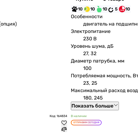
10
10
10
5
10
Особенности
(опция)
двигатель на подшипн
Электропитание
230 В
Уровень шума, дБ
27, 32
Диаметр патрубка, мм
100
Потребляемая мощность, В
23, 25
Максимальный расход возду
180, 245
Показать больше
Код: 164834
В наличии
ОТПРАВИМ СЕГОДНЯ