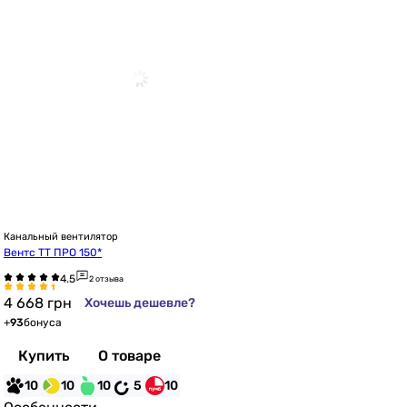
Канальный вентилятор
Вентс ТТ ПРО 150*
2 отзыва
4 668
грн
Хочешь дешевле?
+
93
бонуса
Купить
О товаре
10
10
10
5
10