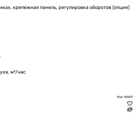
иках, крепежная панель, регулировка оборотов (опция)
т
ха, м³/час
Код: 164611