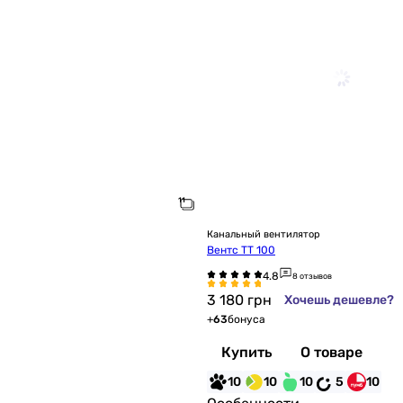
Канальный вентилятор
Вентс ТТ 100
8 отзывов
3 180
грн
Хочешь дешевле?
+
63
бонуса
Купить
О товаре
10
10
10
5
10