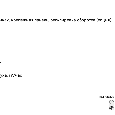
иках, крепежная панель, регулировка оборотов (опция)
т
ха, м³/час
Код: 128205