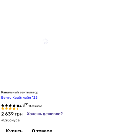
Канальный вентилятор
Вентс Квайтлайн 125
11 отзывов
2 639
грн
Хочешь дешевле?
+
52
бонуса
Купить
О товаре