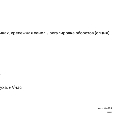
иках, крепежная панель, регулировка оборотов (опция)
т
ха, м³/час
Код: 164829