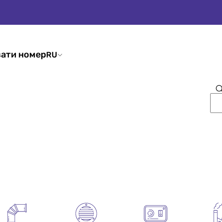
ати номер
RU