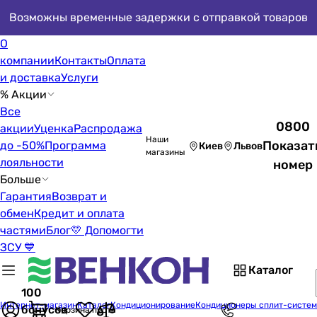
Возможны временные задержки с отправкой товаров
О
компании
Контакты
Оплата
и доставка
Услуги
% Акции
Все
0800
акции
Уценка
Распродажа
Наши
Показат
до -50%
Программа
Киев
Львов
магазины
лояльности
номер
Больше
Гарантия
Возврат и
обмен
Кредит и оплата
частями
Блог
💛 Допомогти
ЗСУ 💙
Каталог
100
Интернет-магазин
Каталог
Кондиционирование
Кондиционеры сплит-систе
бонусов
Корзина пуста