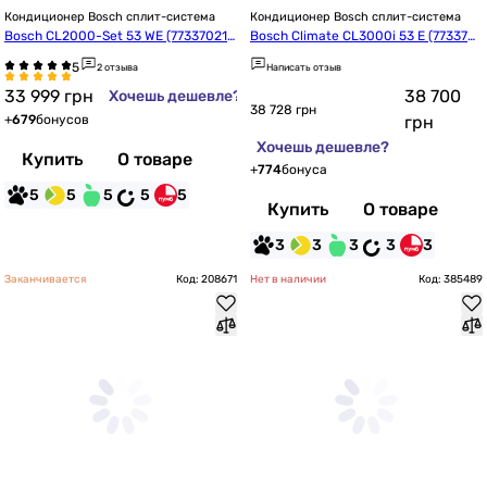
Кондиционер Bosch сплит-система
Кондиционер Bosch сплит-система
Bosch CL2000-Set 53 WE (773370219
Bosch Climate CL3000i 53 E (7733701
0)
737)
2 отзыва
Написать отзыв
33 999
грн
38 700
Хочешь дешевле?
38 728 грн
+
679
бонусов
грн
Хочешь дешевле?
Купить
О товаре
+
774
бонуса
5
5
5
5
5
Купить
О товаре
3
3
3
3
3
Заканчивается
Код: 208671
Нет в наличии
Код: 385489