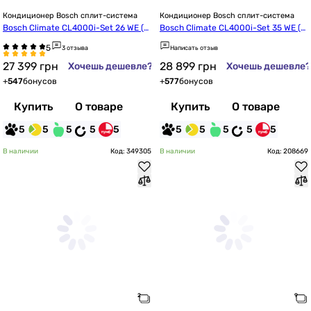
Кондиционер Bosch сплит-система
Кондиционер Bosch сплит-система
Bosch Climate CL4000i-Set 26 WE (7
Bosch Climate CL4000i-Set 35 WE (7
733703208)
733703209)
3 отзыва
Написать отзыв
27 399
грн
28 899
грн
Хочешь дешевле?
Хочешь дешевле?
+
547
бонусов
+
577
бонусов
Купить
О товаре
Купить
О товаре
5
5
5
5
5
5
5
5
5
5
В наличии
Код: 349305
В наличии
Код: 208669