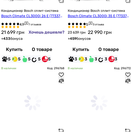
Кондиционер Bosch сплит-система
Кондиционер Bosch сплит-система
Bosch Climate CL3000i 26 E (7733701
Bosch Climate CL3000i 35 E (7733701
735)
736)
7 отзывов
3 отзыва
21 699
грн
22 990
грн
Хочешь дешевле?
23 639 грн
+
433
бонуса
+
459
бонусов
Купить
О товаре
Купить
О товаре
5
5
5
5
5
3
3
3
3
3
В наличии
Код: 296768
В наличии
Код: 296772