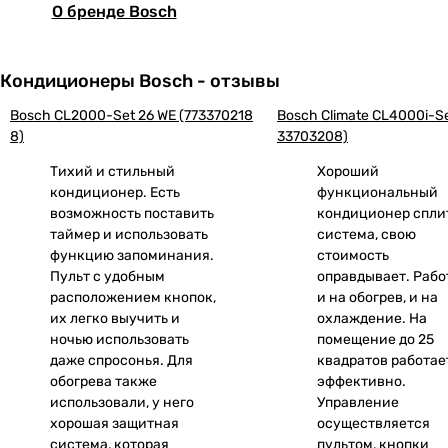
О бренде Bosch
Кондиционеры Bosch - отзывы
Bosch CL2000-Set 26 WE (773370218
Bosch Climate CL4000i-Se
8)
33703208)
Тихий и стильный
Хороший
кондиционер. Есть
функциональный
возможность поставить
кондиционер спли
таймер и использовать
система, свою
функцию запоминания.
стоимость
Пульт с удобным
оправдывает. Рабо
расположением кнопок,
и на обогрев, и на
их легко выучить и
охлаждение. На
ночью использовать
помещение до 25
даже спросонья. Для
квадратов работае
обогрева также
эффективно.
использовали, у него
Управление
хорошая защитная
осуществляется
система, которая
пультом, кнопки