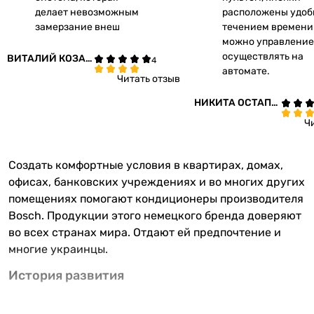
делает невозможным
расположены удобн
замерзание внеш
течением времени
можно управление
осуществлять на
ВИТАЛИЙ КОЗАЧ
автомате.
ЕНКО
Читать отзыв
НИКИТА ОСТАПЕ
НКО
Ч
Создать комфортные условия в квартирах, домах,
офисах, банковских учреждениях и во многих других
помещениях помогают кондиционеры производителя
Bosch. Продукции этого немецкого бренда доверяют
во всех странах мира. Отдают ей предпочтение и
многие украинцы.
История развития
Мало кто знает, что основана компания была в городе