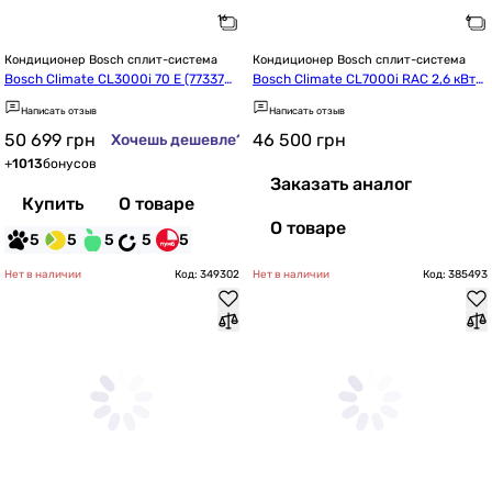
Кондиционер Bosch сплит-система
Кондиционер Bosch сплит-система
Bosch Climate CL3000i 70 E (7733701
Bosch Climate CL7000i RAC 2,6 кВт
738)
 White (7733703119)
Написать отзыв
Написать отзыв
50 699
грн
46 500
грн
Хочешь дешевле?
+
1013
бонусов
Заказать аналог
Купить
О товаре
О товаре
5
5
5
5
5
Нет в наличии
Код: 349302
Нет в наличии
Код: 385493