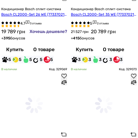
Кондиционер Bosch сплит-система
Кондиционер Bosch сплит-система
Bosch CL2000-Set 26 WE (773370218
Bosch CL2000-Set 35 WE (773370218
8)
9)
3 отзыва
2 отзыва
19 789
грн
20 789
грн
Хочешь дешевле?
21 527 грн
+
395
бонусов
+
415
бонусов
Купить
О товаре
Купить
О товаре
5
5
5
5
5
3
3
3
3
3
В наличии
Код: 329069
В наличии
Код: 329073