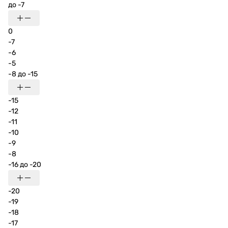
до -7
0
-7
-6
-5
-8 до -15
-15
-12
-11
-10
-9
-8
-16 до -20
-20
-19
-18
-17