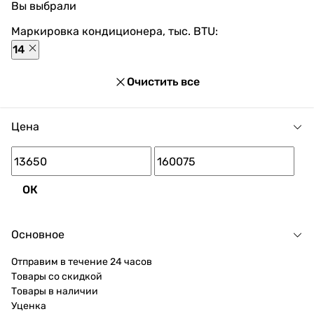
Вы выбрали
оплаты, покупка в кредит и множество акций и
скидок для каждого покупателя.
Маркировка кондиционера, тыс. BTU:
14
Очистить все
Цена
ОК
Основное
Отправим в течение 24 часов
Товары со скидкой
Товары в наличии
Уценка