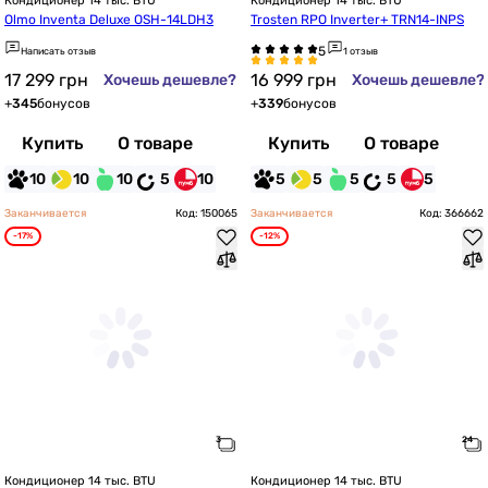
Кондиционер 14 тыс. BTU
Кондиционер 14 тыс. BTU
Olmo Inventa Deluxe OSH-14LDH3
Trosten RPO Inverter+ TRN14-INPS
Написать отзыв
1 отзыв
17 299
грн
16 999
грн
Хочешь дешевле?
Хочешь дешевле?
+
345
бонусов
+
339
бонусов
Купить
О товаре
Купить
О товаре
10
10
10
5
10
5
5
5
5
5
Заканчивается
Код: 150065
Заканчивается
Код: 366662
-17%
-12%
Кондиционер 14 тыс. BTU
Кондиционер 14 тыс. BTU