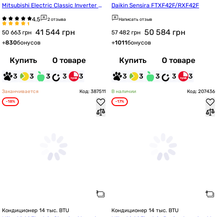
Mitsubishi Electric Classic Inverter M
Daikin Sensira FTXF42F/RXF42F
SZ-HR42VF/MUZ-HR42VF
2 отзыва
Написать отзыв
41 544
грн
50 584
грн
50 663 грн
57 482 грн
+
830
бонусов
+
1011
бонусов
Купить
О товаре
Купить
О товаре
3
3
3
3
3
3
3
3
3
3
Заканчивается
Код: 387511
В наличии
Код: 207436
-18%
-17%
Кондиционер 14 тыс. BTU
Кондиционер 14 тыс. BTU