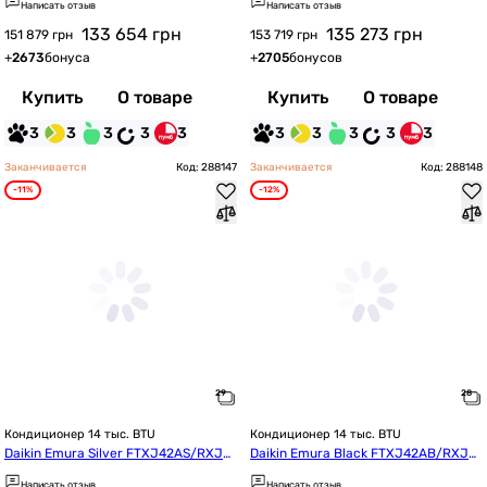
Написать отзыв
Написать отзыв
133 654
грн
135 273
грн
151 879 грн
153 719 грн
+
2673
бонуса
+
2705
бонусов
Купить
О товаре
Купить
О товаре
3
3
3
3
3
3
3
3
3
3
Заканчивается
Код: 288147
Заканчивается
Код: 288148
-11%
-12%
Кондиционер 14 тыс. BTU
Кондиционер 14 тыс. BTU
Daikin Emura Silver FTXJ42AS/RXJ4
Daikin Emura Black FTXJ42AB/RXJ4
2A
2A
Написать отзыв
Написать отзыв