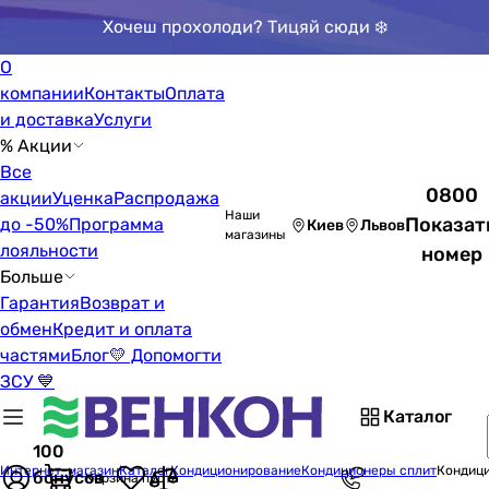
Хочеш прохолоди? Тицяй сюди ❄️
О
компании
Контакты
Оплата
и доставка
Услуги
% Акции
Все
0800
акции
Уценка
Распродажа
Наши
Показат
до -50%
Программа
Киев
Львов
магазины
лояльности
номер
Больше
Гарантия
Возврат и
обмен
Кредит и оплата
частями
Блог
💛 Допомогти
ЗСУ 💙
Каталог
100
Интернет-магазин
Каталог
Кондиционирование
Кондиционеры сплит
Кондици
бонусов
Корзина пуста