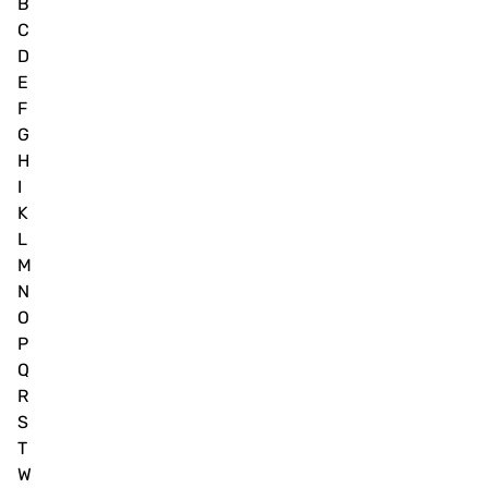
B
C
D
E
F
G
H
I
K
L
M
N
O
P
Q
R
S
T
W