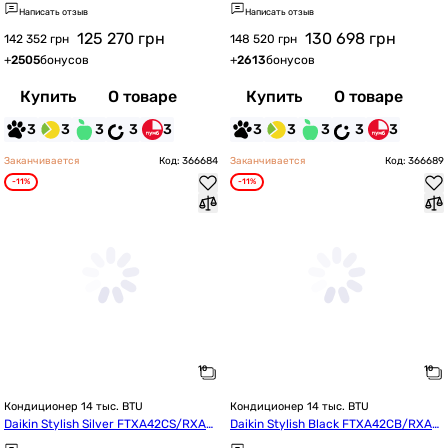
2B
2A
Написать отзыв
Написать отзыв
125 270
грн
130 698
грн
142 352 грн
148 520 грн
+
2505
бонусов
+
2613
бонусов
Купить
О товаре
Купить
О товаре
3
3
3
3
3
3
3
3
3
3
Заканчивается
Код: 366684
Заканчивается
Код: 366689
-11%
-11%
Кондиционер 14 тыс. BTU
Кондиционер 14 тыс. BTU
Daikin Stylish Silver FTXA42CS/RXA4
Daikin Stylish Black FTXA42CB/RXA4
2B
2B