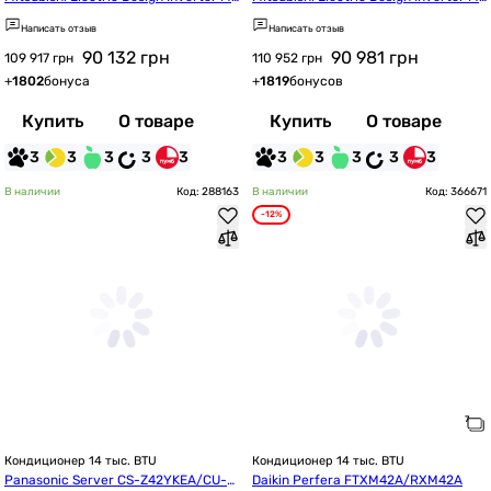
Z-EF42VGKB/MUZ-EF42VG
Z-EF42VGKS/MUZ-EF42VG
Написать отзыв
Написать отзыв
90 132
грн
90 981
грн
109 917 грн
110 952 грн
+
1802
бонуса
+
1819
бонусов
Купить
О товаре
Купить
О товаре
3
3
3
3
3
3
3
3
3
3
В наличии
Код: 288163
В наличии
Код: 366671
-12%
Кондиционер 14 тыс. BTU
Кондиционер 14 тыс. BTU
Panasonic Server CS-Z42YKEA/CU-Z
Daikin Perfera FTXM42A/RXM42A