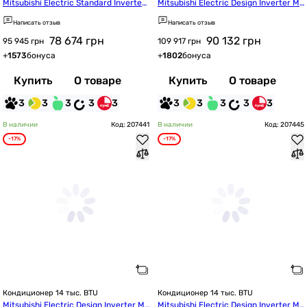
Mitsubishi Electric Standard Inverter
Mitsubishi Electric Design Inverter MS
 MSZ-AY42VGK/MUZ-AY42VG
Z-EF42VGKW/MUZ-EF42VG
Написать отзыв
Написать отзыв
78 674
грн
90 132
грн
95 945 грн
109 917 грн
+
1573
бонуса
+
1802
бонуса
Купить
О товаре
Купить
О товаре
3
3
3
3
3
3
3
3
3
3
В наличии
Код: 207441
В наличии
Код: 207445
-17%
-17%
Кондиционер 14 тыс. BTU
Кондиционер 14 тыс. BTU
Mitsubishi Electric Design Inverter MS
Mitsubishi Electric Design Inverter MS