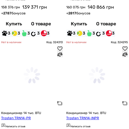
139 371
грн
140 866
грн
158 376 грн
160 075 грн
+
2787
бонусов
+
2817
бонусов
Купить
О товаре
Купить
О товаре
3
3
3
3
3
3
3
3
3
3
Нет в наличии
Код: 324313
Нет в наличии
Код: 324295
Кондиционер 14 тыс. BTU
Кондиционер 14 тыс. BTU
Trosten TRN14-PR
Trosten TRN14-INPR
Написать отзыв
Написать отзыв