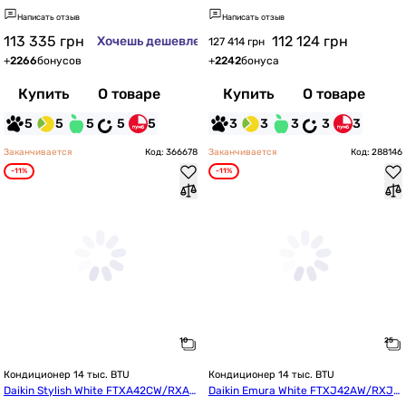
42YKEA
Написать отзыв
Написать отзыв
113 335
грн
112 124
грн
Хочешь дешевле?
127 414 грн
+
2266
бонусов
+
2242
бонуса
Купить
О товаре
Купить
О товаре
5
5
5
5
5
3
3
3
3
3
Заканчивается
Код: 366678
Заканчивается
Код: 288146
-11%
-11%
Кондиционер 14 тыс. BTU
Кондиционер 14 тыс. BTU
Daikin Stylish White FTXA42CW/RXA4
Daikin Emura White FTXJ42AW/RXJ4