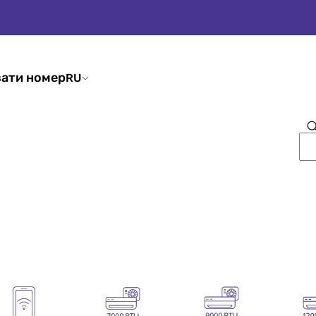
ати номер
RU