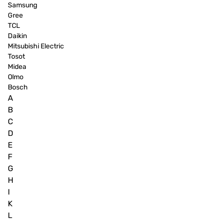
Samsung
Gree
TCL
Daikin
Mitsubishi Electric
Tosot
Midea
Olmo
Bosch
A
B
C
D
E
F
G
H
I
K
L