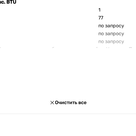
с. BTU
1
77
по запросу
по запросу
по запросу
U можно выгодно приобрести с доставкой по Украине. Пр
упка в кредит и множество акций и скидок для каждого
Очистить все