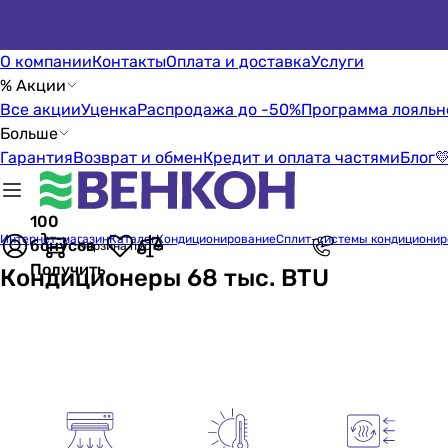
О компании
Контакты
Оплата и доставка
Услуги
% Акции
Все акции
Уценка
Распродажа до -50%
Программа лояльн
Больше
Гарантия
Возврат и обмен
Кредит и оплата частями
Блог

100
Интернет-магазин
Каталог
Кондиционирование
Сплит-системы кондиционир
бонусов
Корзина пуста
Получить
Кондиционеры 68 тыс. BTU