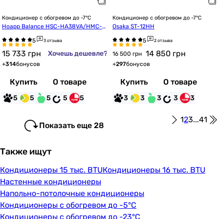
Кондиционер с обогревом до -7°C
Кондиционер с обогревом до -7°C
Hoapp Balance HSC-HA38VA/HMC-H
Osaka ST-12HH
A38VA
3 отзыва
2 отзыва
15 733
грн
14 850
грн
Хочешь дешевле?
16 500 грн
+
314
бонусов
+
297
бонусов
Купить
О товаре
Купить
О товаре
5
5
5
5
5
3
3
3
3
3
1
2
3
...
41
Показать еще 28
Также ищут
Кондиционеры 15 тыс. BTU
Кондиционеры 16 тыс. BTU
Настенные кондиционеры
Напольно-потолочные кондиционеры
Кондиционеры с обогревом до -5°C
Кондиционеры с обогревом до -23°C