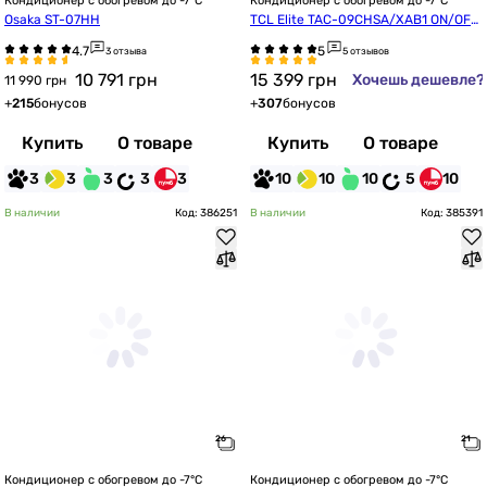
Кондиционер с обогревом до -7°C
Кондиционер с обогревом до -7°C
Osaka ST-07HH
TCL Elite TAC-09CHSA/XAB1 ON/OFF
 R32 WI-FI Ready
3 отзыва
5 отзывов
10 791
грн
15 399
грн
Хочешь дешевле?
11 990 грн
+
215
бонусов
+
307
бонусов
Купить
О товаре
Купить
О товаре
3
3
3
3
3
10
10
10
5
10
В наличии
Код: 386251
В наличии
Код: 385391
Кондиционер с обогревом до -7°C
Кондиционер с обогревом до -7°C