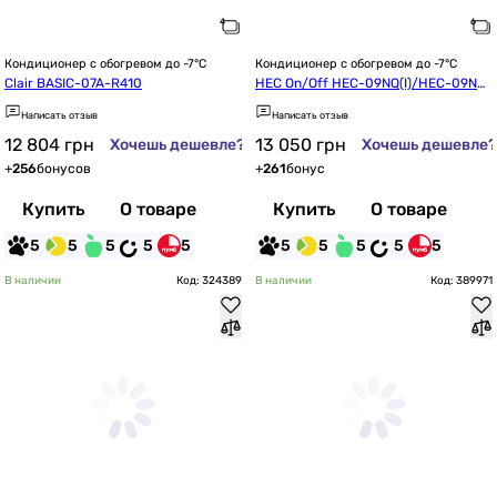
Кондиционер с обогревом до -7°C
Кондиционер с обогревом до -7°C
Clair BASIC-07A-R410
HEC On/Off HEC-09NQ(I)/HEC-09NQ
(O)
Написать отзыв
Написать отзыв
12 804
грн
13 050
грн
Хочешь дешевле?
Хочешь дешевле?
+
256
бонусов
+
261
бонус
Купить
О товаре
Купить
О товаре
5
5
5
5
5
5
5
5
5
5
В наличии
Код: 324389
В наличии
Код: 389971