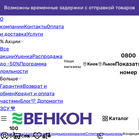
Возможны временные задержки с отправкой товаров
О
компании
Контакты
Оплата
и доставка
Услуги
% Акции
Все
0800
акции
Уценка
Распродажа
Наши
Показат
до -50%
Программа
Киев
Львов
магазины
лояльности
номер
Больше
Гарантия
Возврат и
обмен
Кредит и оплата
частями
Блог
💛 Допомогти
ЗСУ 💙
Каталог
100
Интернет-магазин
Каталог
Кондиционирование
Сплиткондиционеры
Кондицио
бонусов
Корзина пуста