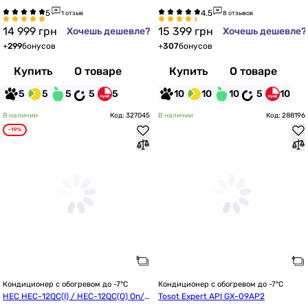
WF4
Ready
1 отзыв
8 отзывов
14 999
грн
15 399
грн
Хочешь дешевле?
Хочешь дешевле?
+
299
бонусов
+
307
бонусов
Купить
О товаре
Купить
О товаре
5
5
5
5
5
10
10
10
5
10
В наличии
Код: 327045
В наличии
Код: 288196
-19%
Кондиционер с обогревом до -7°C
Кондиционер с обогревом до -7°C
HEC HEC-12QC(I) / HEC-12QC(O) On/O
Tosot Expert API GX-09AP2