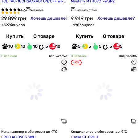
TCL TAC-18CHSA/XAB1 ON/OFF WI-FI 
Mystery MTH07CT-W3N2
Ready
5 отзывов
Написать отзыв
29 899
грн
9 949
грн
Хочешь дешевле?
Хочешь дешевле?
+
597
бонусов
+
198
бонусов
Купить
О товаре
Купить
О товаре
10
10
10
5
10
5
5
5
5
5
В наличии
Код: 324393
В наличии
Код: 146686
-10%
Кондиционер с обогревом до -7°C
Кондиционер с обогревом до -7°C
ERGO AC 0903 SWН
Osaka ST-09HH