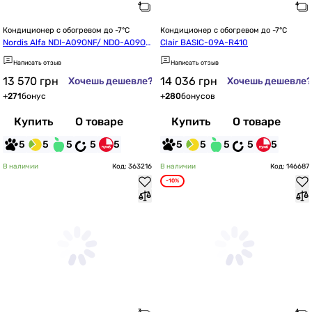
Кондиционер с обогревом до -7°C
Кондиционер с обогревом до -7°C
Nordis Alfa NDI-A09ONF/ NDO-A09ON
Clair BASIC-09A-R410
F
Написать отзыв
Написать отзыв
13 570
грн
14 036
грн
Хочешь дешевле?
Хочешь дешевле?
+
271
бонус
+
280
бонусов
Купить
О товаре
Купить
О товаре
5
5
5
5
5
5
5
5
5
5
В наличии
Код: 363216
В наличии
Код: 146687
-10%