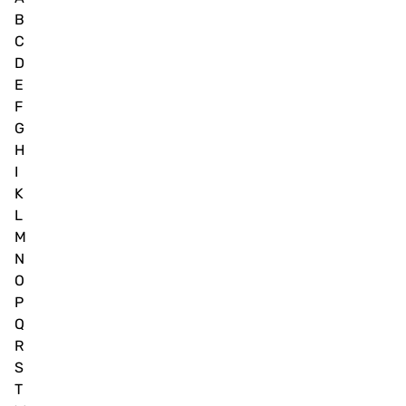
B
C
D
E
F
G
H
I
K
L
M
N
O
P
Q
R
S
T