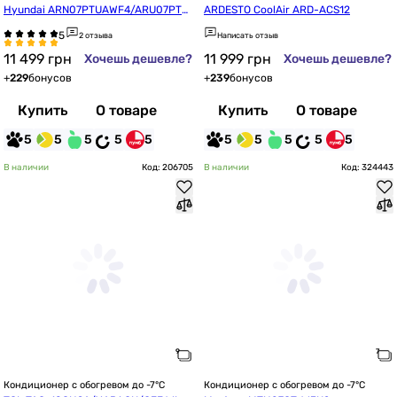
Hyundai ARN07PTUAWF4/ARU07PTU
ARDESTO CoolAir ARD-ACS12
AWF4
2 отзыва
Написать отзыв
11 499
грн
11 999
грн
Хочешь дешевле?
Хочешь дешевле?
+
229
бонусов
+
239
бонусов
Купить
О товаре
Купить
О товаре
5
5
5
5
5
5
5
5
5
5
В наличии
Код: 206705
В наличии
Код: 324443
Кондиционер с обогревом до -7°C
Кондиционер с обогревом до -7°C