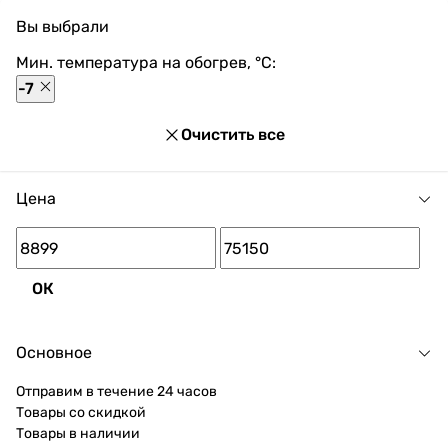
обогревом до -7°C в нашем магазине доступны
Вы выбрали
разнообразные способы оплаты, покупка в кредит и
множество акций и скидок для каждого покупателя.
Мин. температура на обогрев, °C:
-7
Очистить все
Цена
ОК
Основное
Отправим в течение 24 часов
Товары со скидкой
Товары в наличии