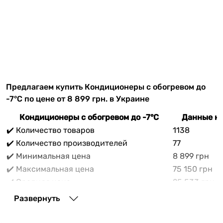
Предлагаем купить Кондиционеры с обогревом до
-7°C по цене от 8 899 грн. в Украине
Кондиционеры с обогревом до -7°C
Данные на
✔️ Количество товаров
1138
✔️ Количество производителей
77
✔️ Минимальная цена
8 899 грн
✔️ Максимальная цена
75 150 грн
✔️ Средняя цена
25 533 грн
В прайс-каталоге vencon.ua Кондиционеры с
Развернуть
обогревом до -7°C можно выгодно приобрести с
доставкой по Украине. При покупке Кондиционеры с