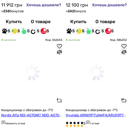
11 912
грн
12 100
грн
Хочешь дешевле?
Хочешь дешевле?
+
238
бонусов
+
242
бонуса
Купить
О товаре
Купить
О товаре
5
5
5
5
5
5
5
5
5
5
В наличии
Код: 362653
В наличии
Код: 386252
Кондиционер с обогревом до -7°C
Кондиционер с обогревом до -7°C
Nordis Alfa NDI-A07ONF/ NDO-A07ON
Hyundai ARN09PTUAWF4/ARU09PTU
F
AWF4
Написать отзыв
1 отзыв