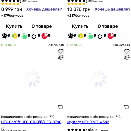
2 отзыва
3 отзыва
8 999
грн
10 878
грн
Хочешь дешевле?
Хочешь дешевле?
+
179
бонусов
+
217
бонусов
Купить
О товаре
Купить
О товаре
5
5
5
5
5
5
5
5
5
5
В наличии
Код: 387648
В наличии
Код: 324444
Кондиционер с обогревом до -7°C
Кондиционер с обогревом до -7°C
HEC On/Off HEC-07NQ(I)/HEC-07NQ
Mystery MTH09CT-W3N2
(O)
Написать отзыв
13 отзывов