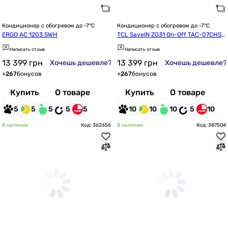
Кондиционер с обогревом до -7°C
Кондиционер с обогревом до -7°C
ERGO AC 1203 SWН
TCL SaveIN ZG31 On-Off TAC-07CHS
D/ZG31 WI-FI Ready
Написать отзыв
Написать отзыв
13 399
грн
13 399
грн
Хочешь дешевле?
Хочешь дешевле?
+
267
бонусов
+
267
бонусов
Купить
О товаре
Купить
О товаре
5
5
5
5
5
10
10
10
5
10
В наличии
Код: 362656
В наличии
Код: 387504