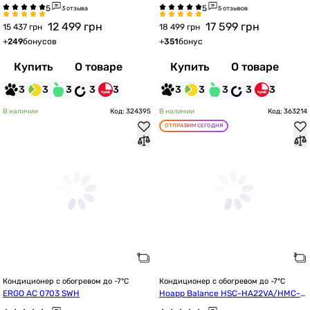
ff
3 отзыва
5 отзывов
12 499
грн
17 599
грн
15 437 грн
18 499 грн
+
249
бонусов
+
351
бонус
Купить
О товаре
Купить
О товаре
3
3
3
3
3
3
3
3
3
3
В наличии
Код: 324395
В наличии
Код: 363214
ОТПРАВИМ СЕГОДНЯ
Кондиционер с обогревом до -7°C
Кондиционер с обогревом до -7°C
ERGO AC 0703 SWН
Hoapp Balance HSC-HA22VA/HMC-H
A22VA