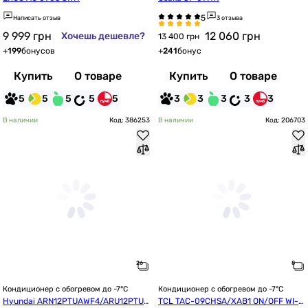
Написать отзыв
3 отзыва
9 999
грн
12 060
грн
Хочешь дешевле?
13 400 грн
+
199
бонусов
+
241
бонус
Купить
О товаре
Купить
О товаре
5
5
5
5
5
3
3
3
3
3
В наличии
Код: 386253
В наличии
Код: 206703
Кондиционер с обогревом до -7°C
Кондиционер с обогревом до -7°C
Hyundai ARN12PTUAWF4/ARU12PTUA
TCL TAC-09CHSA/XAB1 ON/OFF WI-FI 