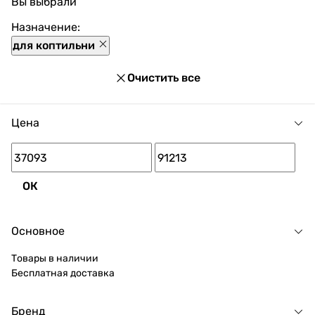
Вы выбрали
доступны разнообразные способы оплаты, покупка в
кредит и множество акций и скидок для каждого
Назначение:
покупателя.
для коптильни
Очистить все
Цена
ОК
Основное
Товары в наличии
Бесплатная доставка
Бренд