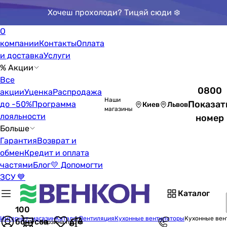
Хочеш прохолоди? Тицяй сюди ❄️
О
компании
Контакты
Оплата
и доставка
Услуги
% Акции
Все
0800
акции
Уценка
Распродажа
Наши
Показат
до -50%
Программа
Киев
Львов
магазины
лояльности
номер
Больше
Гарантия
Возврат и
обмен
Кредит и оплата
частями
Блог
💛 Допомогти
ЗСУ 💙
Каталог
100
Интернет-магазин
Каталог
Вентиляция
Кухонные вентиляторы
Кухонные вен
бонусов
Корзина пуста