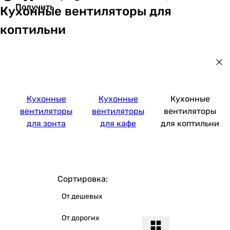
Получить
Кухонные вентиляторы для
коптильни
Кухонные
Кухонные
Кухонные
вентиляторы
вентиляторы
вентиляторы
для зонта
для кафе
для коптильни
Сортировка:
От дешевых
От дорогих