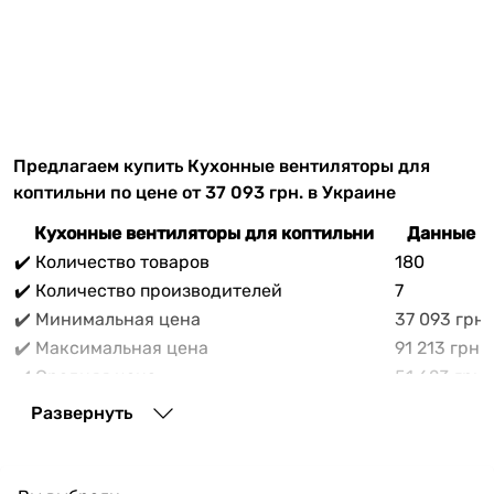
Предлагаем купить Кухонные вентиляторы для
коптильни по цене от 37 093 грн. в Украине
Кухонные вентиляторы для коптильни
Данные н
✔️ Количество товаров
180
✔️ Количество производителей
7
✔️ Минимальная цена
37 093 грн
✔️ Максимальная цена
91 213 грн
✔️ Средняя цена
51 623 грн
В прайс-каталоге vencon.ua Кухонные вентиляторы
Развернуть
для коптильни можно выгодно приобрести с
доставкой по Украине. При покупке Кухонные
вентиляторы для коптильни в нашем магазине