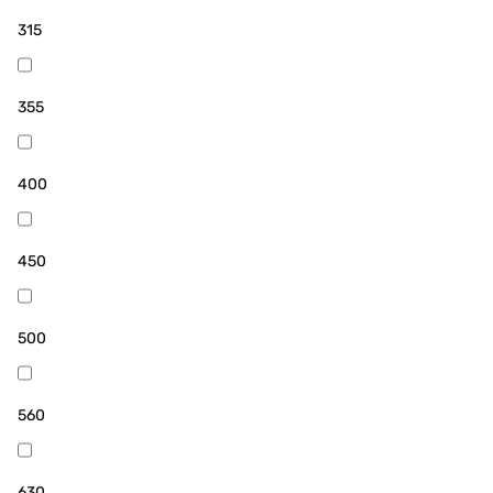
315
355
400
450
500
560
630