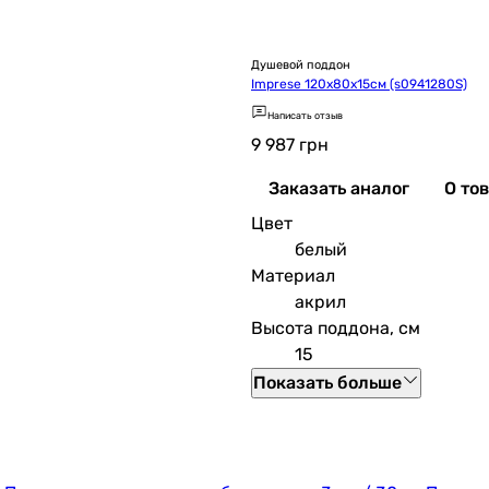
Душевой поддон
Imprese 120x80x15см (s0941280S)
Написать отзыв
9 987
грн
Заказать аналог
О то
Цвет
белый
Материал
акрил
Высота поддона, см
15
Показать больше