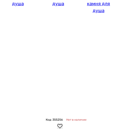
душа
душа
камня для
душа
Код: 355256
Нет в наличии