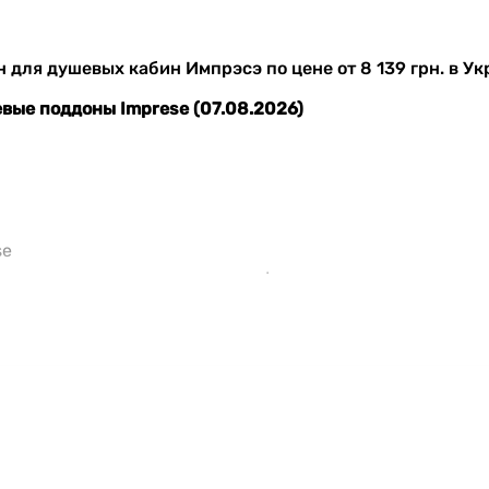
для душевых кабин Импрэсэ по цене от 8 139 грн. в Укр
вые поддоны Imprese (07.08.2026)
se
е товаров поддонов в душевую Imprese интернет-магази
о цене от 8 139 до 9 987 грн.