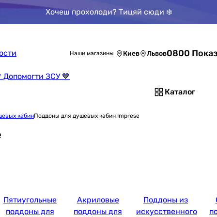
Хочеш прохолоди? Тицяй сюди ❄️
0800 Показ
ости
Киев
Львов
Наши магазины
 Допомогти ЗСУ 💙
Каталог
шевых кабин
Поддоны для душевых кабин Imprese
e
Пятиугольные
Акриловые
Поддоны из
поддоны для
поддоны для
искусственного
п