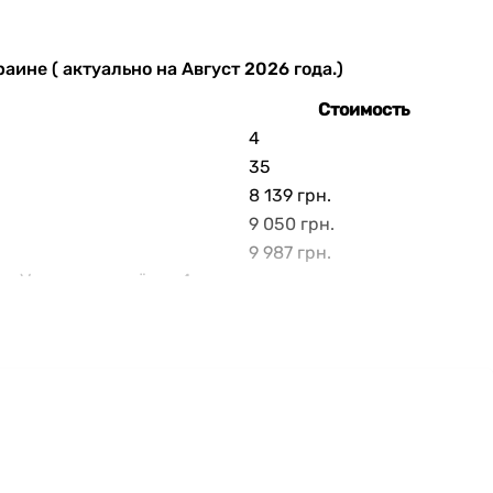
аине ( актуально на Август 2026 года.)
Стоимость
4
35
8 139 грн.
9 050 грн.
9 987 грн.
на Vencon продаётся 4 товарных единиц актуальных