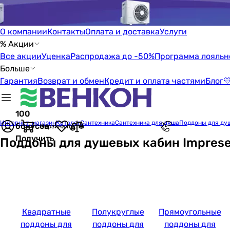
О компании
Контакты
Оплата и доставка
Услуги
% Акции
Все акции
Уценка
Распродажа до -50%
Программа лояльн
Больше
Гарантия
Возврат и обмен
Кредит и оплата частями
Блог

100
Интернет-магазин
Каталог
Сантехника
Сантехника для душа
Поддоны для ду
бонусов
Корзина пуста
Получить
Поддоны для душевых кабин Impres
Квадратные
Полукруглые
Прямоугольные
поддоны для
поддоны для
поддоны для