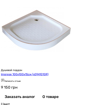
Душевой поддон
Imprese 100x100x15см (s0941010R)
Написать отзыв
9 150
грн
Заказать аналог
О товаре
Цвет