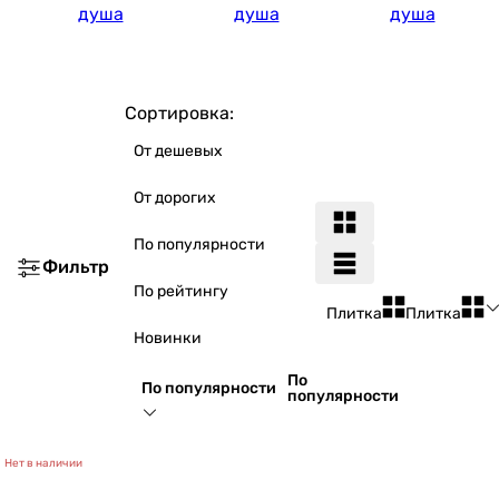
душа
душа
душа
Сортировка:
От дешевых
От дорогих
По популярности
Фильтр
По рейтингу
Плитка
Плитка
Новинки
По
По популярности
популярности
Нет в наличии