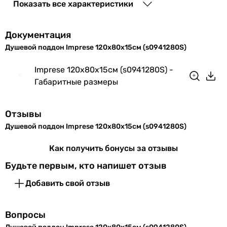
Показать все характеристики
Физические характеристики
Документация
Высота
15 см
Душевой поддон Imprese 120x80x15см (s0941280S)
поддона
Imprese 120x80x15см (s0941280S) -
Ширина
80 см
Габаритные размеры
поддона
Отзывы
Глубина
120 см
поддона
Душевой поддон Imprese 120x80x15см (s0941280S)
Как получить бонусы за отзывы
Цвет
белый
Будьте первым, кто напишет отзыв
Гарантия
Добавить свой отзыв
Гарантия
12 мес.
Вопросы
Увидели ошибку в описании или характеристиках?