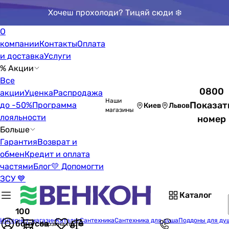
Хочеш прохолоди? Тицяй сюди ❄️
О
компании
Контакты
Оплата
и доставка
Услуги
% Акции
Все
0800
акции
Уценка
Распродажа
Наши
Показат
до -50%
Программа
Киев
Львов
магазины
лояльности
номер
Больше
Гарантия
Возврат и
обмен
Кредит и оплата
частями
Блог
💛 Допомогти
ЗСУ 💙
Каталог
100
Интернет-магазин
Каталог
Сантехника
Сантехника для душа
Поддоны для ду
бонусов
Корзина пуста