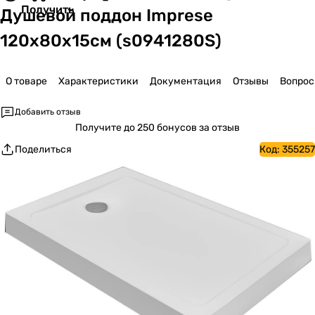
Получить
Душевой поддон Imprese
120x80x15см (s0941280S)
О товаре
Характеристики
Документация
Отзывы
Вопро
Добавить отзыв
Получите
до 250 бонусов за отзыв
Поделиться
Код:
355257