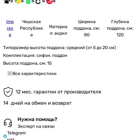
5
5
5
5
5
Imp
Чешская
Ширина
Глубина
Материа
res
Республик
поддона, см:
поддона, см:
л: акрил
e
а
80
120
Типоразмер высоты поддона:
средний (от 5 до 20 см)
Комплектация:
сифон, поддон
Высота поддона, см:
15
Все характеристики
12 мес. гарантии от производителя
14
дней на обмен и возврат
Нужна помощь?
Эксперт на связи
Telegram
чат