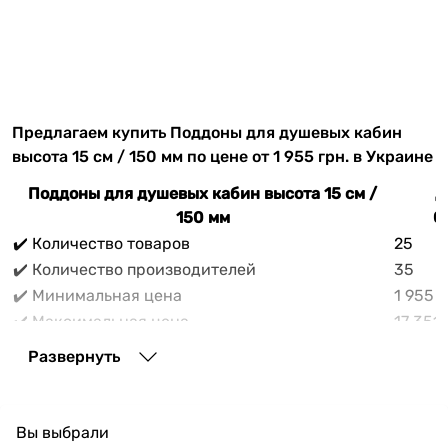
Предлагаем купить Поддоны для душевых кабин
высота 15 см / 150 мм по цене от 1 955 грн. в Украине
Поддоны для душевых кабин высота 15 см /
Д
150 мм
0
✔️ Количество товаров
25
✔️ Количество производителей
35
✔️ Минимальная цена
1 955 
✔️ Максимальная цена
17 351 
✔️ Средняя цена
7 491 г
Развернуть
В прайс-каталоге vencon.ua Поддоны для душевых
кабин высота 15 см / 150 мм можно выгодно
приобрести с доставкой по Украине. При покупке
Вы выбрали
Поддоны для душевых кабин высота 15 см / 150 мм в