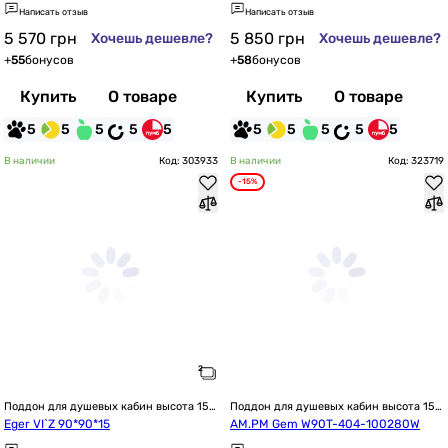
Написать отзыв
Написать отзыв
5 570
грн
5 850
грн
Хочешь дешевле?
Хочешь дешевле?
+
55
бонусов
+
58
бонусов
Купить
О товаре
Купить
О товаре
5
5
5
5
5
5
5
5
5
5
В наличии
Код: 303933
В наличии
Код: 323719
-15%
Поддон для душевых кабин высота 15 
Поддон для душевых кабин высота 15 
см / 150 мм
см / 150 мм
Eger VI`Z 90*90*15
AM.PM Gem W90T-404-100280W