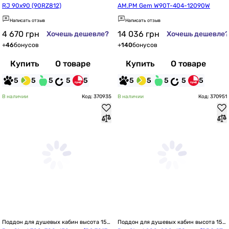
см / 150 мм
см / 150 мм
RJ 90x90 (90RZ812)
AM.PM Gem W90T-404-12090W
Написать отзыв
Написать отзыв
4 670
грн
14 036
грн
Хочешь дешевле?
Хочешь дешевле?
+
46
бонусов
+
140
бонусов
Купить
О товаре
Купить
О товаре
5
5
5
5
5
5
5
5
5
5
В наличии
Код: 370935
В наличии
Код: 370951
Поддон для душевых кабин высота 15 
Поддон для душевых кабин высота 15 