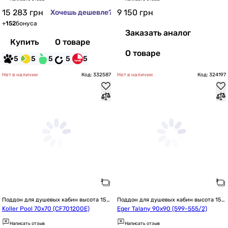
15 283
грн
9 150
грн
Хочешь дешевле?
+
152
бонуса
Заказать аналог
Купить
О товаре
О товаре
5
5
5
5
5
Нет в наличии
Код: 332587
Нет в наличии
Код: 324197
Поддон для душевых кабин высота 15 
Поддон для душевых кабин высота 15 
см / 150 мм
см / 150 мм
Koller Pool 70х70 (CF701200E)
Eger Talany 90x90 (599-555/2)
Написать отзыв
Написать отзыв