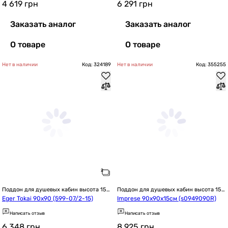
4 619
грн
6 291
грн
Заказать аналог
Заказать аналог
О товаре
О товаре
Нет в наличии
Код: 324189
Нет в наличии
Код: 355255
Поддон для душевых кабин высота 15 
Поддон для душевых кабин высота 15 
см / 150 мм
см / 150 мм
Eger Tokai 90x90 (599-07/2-15)
Imprese 90x90x15см (s0949090R)
Написать отзыв
Написать отзыв
6 348
грн
8 925
грн