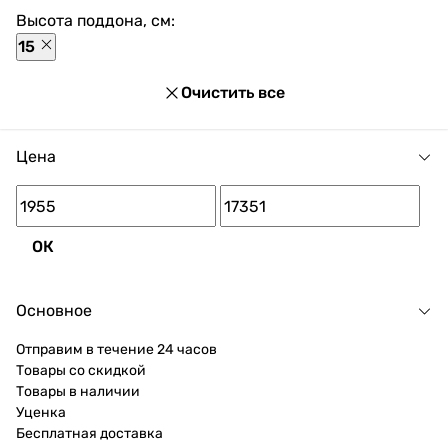
нашем магазине доступны разнообразные способы
Высота поддона, см:
оплаты, покупка в кредит и множество акций и
15
скидок для каждого покупателя.
Очистить все
Цена
ОК
Основное
Отправим в течение 24 часов
Товары со скидкой
Товары в наличии
Уценка
Бесплатная доставка