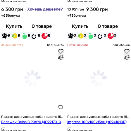
Написать отзыв
Написать отзыв
6 300
грн
9 308
грн
Хочешь дешевле?
10 951 грн
+
63
бонуса
+
93
бонуса
Купить
О товаре
Купить
О товаре
5
5
5
5
5
3
3
3
3
3
Заканчивается
Код: 323773
Нет в наличии
Код: 355256
Поддон для душевых кабин высота 15 
Поддон для душевых кабин высота 15 
см / 150 мм
см / 150 мм
Radaway Delos C 90x90 (4C99170-0
Imprese 100x100x15см (s0941010R)
3)
Написать отзыв
Написать отзыв