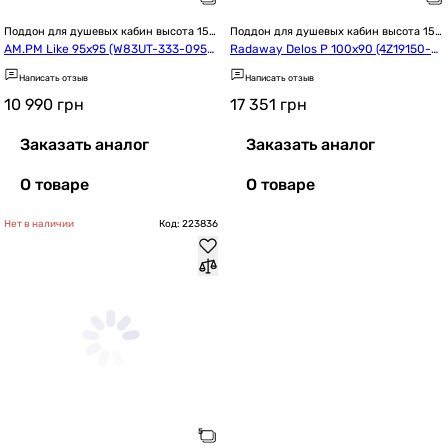
Поддон для душевых кабин высота 15 
Поддон для душевых кабин высота 15 
см / 150 мм
см / 150 мм
AM.PM Like 95x95 (W83UT-333-095
Radaway Delos P 100x90 (4Z19150-0
W)
3N)
Написать отзыв
Написать отзыв
10 990
грн
17 351
грн
Заказать аналог
Заказать аналог
О товаре
О товаре
Нет в наличии
Код: 223836