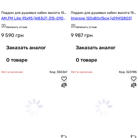
Поддон для душевых кабин высота 15 
Поддон для душевых кабин высота 15 
см / 150 мм
см / 150 мм
AM.PM Like 95x95 (W83UT-315-090
Imprese 120x80x15см (s0941280S)
W)
Написать отзыв
Написать отзыв
9 590
грн
9 987
грн
Заказать аналог
Заказать аналог
О товаре
О товаре
Нет в наличии
Код: 355361
Нет в наличии
Код: 323785