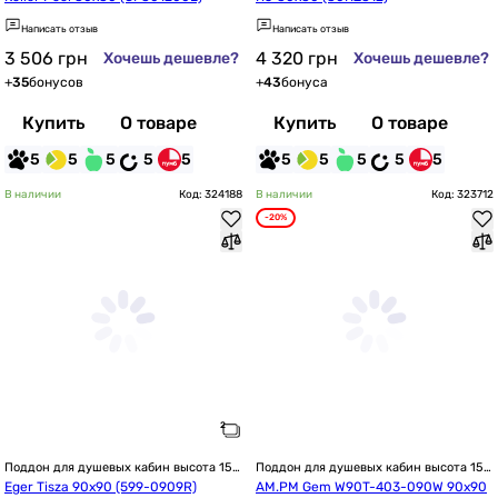
Написать отзыв
Написать отзыв
3 506
грн
4 320
грн
Хочешь дешевле?
Хочешь дешевле?
+
35
бонусов
+
43
бонуса
Купить
О товаре
Купить
О товаре
5
5
5
5
5
5
5
5
5
5
В наличии
Код: 324188
В наличии
Код: 323712
-20%
Поддон для душевых кабин высота 15 
Поддон для душевых кабин высота 15 
см / 150 мм
см / 150 мм
Eger Tisza 90x90 (599-0909R)
AM.PM Gem W90T-403-090W 90х90