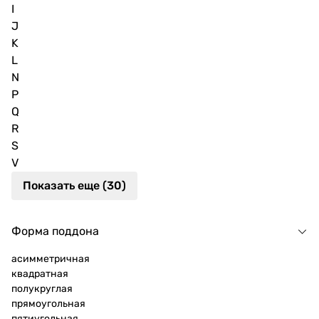
I
J
K
L
N
P
Q
R
S
V
Показать еще (30)
Форма поддона
асимметричная
квадратная
полукруглая
прямоугольная
пятиугольная