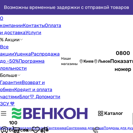
Возможны временные задержки с отправкой товаров
О
компании
Контакты
Оплата
и доставка
Услуги
% Акции
Все
0800
акции
Уценка
Распродажа
Наши
Показат
до -50%
Программа
Киев
Львов
магазины
лояльности
номер
Больше
Гарантия
Возврат и
обмен
Кредит и оплата
частями
Блог
💛 Допомогти
ЗСУ 💙
Каталог
100
Интернет-магазин
Каталог
Сантехника
Сантехника для душа
Поддоны для ду
бонусов
Корзина пуста