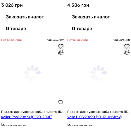
3 026
грн
4 386
грн
Заказать аналог
Заказать аналог
О товаре
О товаре
Нет в наличии
Код: 332589
Нет в наличии
Код: 324208
Поддон для душевых кабин высота 15 
Поддон для душевых кабин высота 15 
см / 150 мм
см / 150 мм
Koller Pool 90х90 (CF901200E)
Volle DIOS 90x90 (10-13-015tray)
Написать отзыв
Написать отзыв