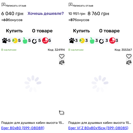
Написать отзыв
Написать отзыв
6 040
грн
8 760
грн
Хочешь дешевле?
10 951 грн
+
60
бонусов
+
87
бонусов
Купить
О товаре
Купить
О товаре
5
5
5
5
5
3
3
3
3
3
В наличии
Код: 324194
В наличии
Код: 355367
Поддон для душевых кабин высота 15 
Поддон для душевых кабин высота 15 
см / 150 мм
см / 150 мм
Eger 80x80 (599-0808R)
Eger VI`Z 80x80x15см (599-0808S)