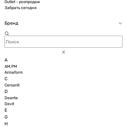
Outlet - розпродаж
Забрать сегодня
Бренд
A
AM.PM
Armaform
C
Cersanit
D
Deante
Devit
E
G
H