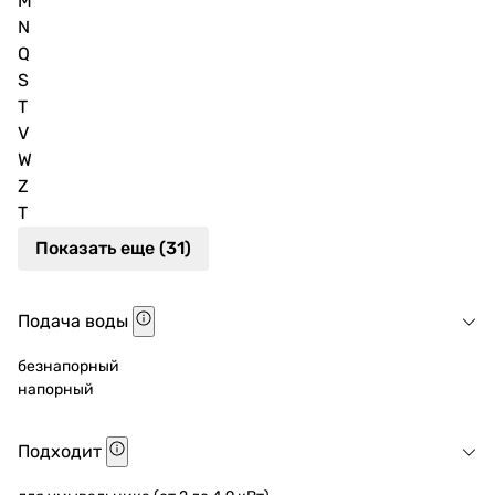
M
N
Q
S
T
V
W
Z
Т
Показать еще (31)
Подача воды
безнапорный
напорный
Подходит