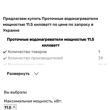
Предлагаем купить Проточные водонагреватели
мощностью 11.5 киловатт по цене по запросу в
Украине
Проточные водонагреватели мощностью 11.5
Д
киловатт
0
✔️ Количество товаров
1
✔️ Количество производителей
39
✔️ Минимальная цена
по за
✔️ Максимальная цена
по за
Развернуть
✔️ Средняя цена
по за
В прайс-каталоге vencon.ua Проточные
водонагреватели мощностью 11.5 киловатт можно
Вы выбрали
выгодно приобрести с доставкой по Украине. При
покупке Проточные водонагреватели мощностью 11.5
Максимальная мощность, кВт:
киловатт в нашем магазине доступны разнообразные
11.5