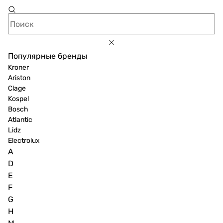
Популярные бренды
Kroner
Ariston
Clage
Kospel
Bosch
Atlantic
Lidz
Electrolux
A
D
E
F
G
H