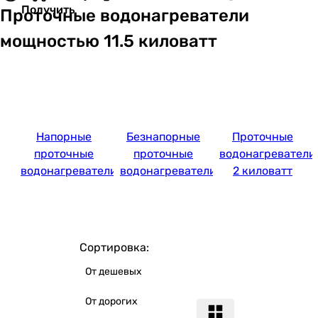
Получить
Проточные водонагреватели
мощностью 11.5 киловатт
Напорные
Безнапорные
Проточные
проточные
проточные
водонагреватели
водонагреватели
водонагреватели
2 киловатт
Сортировка:
От дешевых
От дорогих