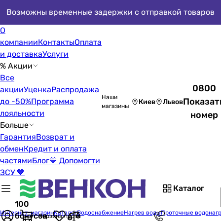
Возможны временные задержки с отправкой товаров
О
компании
Контакты
Оплата
и доставка
Услуги
% Акции
Все
0800
акции
Уценка
Распродажа
Наши
Показат
до -50%
Программа
Киев
Львов
магазины
лояльности
номер
Больше
Гарантия
Возврат и
обмен
Кредит и оплата
частями
Блог
💛 Допомогти
ЗСУ 💙
Каталог
100
Интернет-магазин
Каталог
Водоснабжение
Нагрев воды
Проточные водонаг
бонусов
Корзина пуста