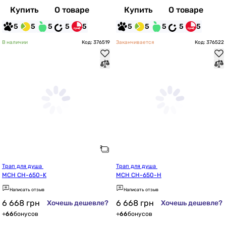
Купить
О товаре
Купить
О товаре
5
5
5
5
5
5
5
5
5
5
В наличии
Код: 376519
Заканчивается
Код: 376522
Трап для душа 
Трап для душа 
MCH CH-650-K
MCH CH-650-H
Написать отзыв
Написать отзыв
6 668
грн
6 668
грн
Хочешь дешевле?
Хочешь дешевле?
+
66
бонусов
+
66
бонусов