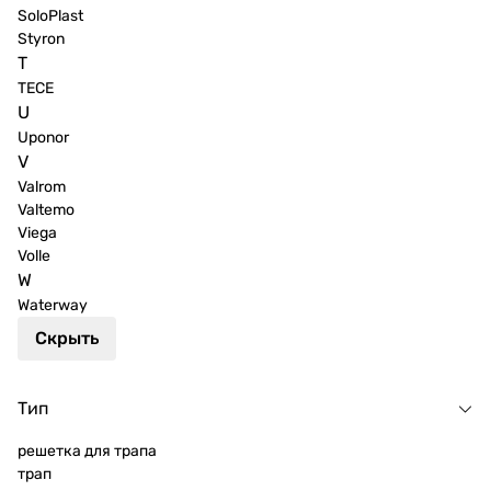
SoloPlast
Styron
T
TECE
U
Uponor
V
Valrom
Valtemo
Viega
Volle
W
Waterway
Скрыть
Тип
решетка для трапа
трап