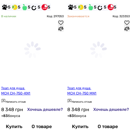
5
5
5
5
5
5
5
5
5
5
В наличии
Код: 297053
Заканчивается
Код: 323353
Трап для душа 
Трап для душа 
MCH CH-750-KN1
MCH CH-750 MN1
Написать отзыв
Написать отзыв
8 348
грн
8 348
грн
Хочешь дешевле?
Хочешь дешевле?
+
83
бонуса
+
83
бонуса
Купить
О товаре
Купить
О товаре