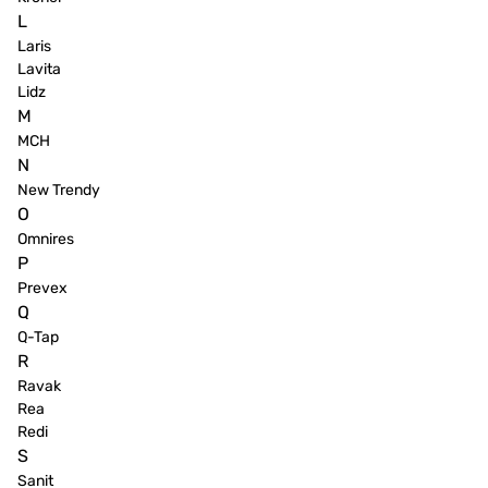
L
Laris
Lavita
Lidz
M
MCH
N
New Trendy
O
Omnires
P
Prevex
Q
Q-Tap
R
Ravak
Rea
Redi
S
Sanit