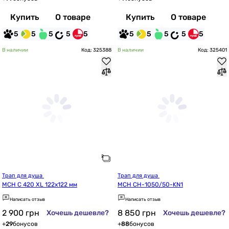
Купить
О товаре
Купить
О товаре
5
5
5
5
5
5
5
5
5
5
В наличии
Код: 325388
В наличии
Код: 325401
Трап для душа 
Трап для душа 
MCH C 420 XL 122x122 мм
MCH CH-1050/50-KN1
Написать отзыв
Написать отзыв
2 900
грн
8 850
грн
Хочешь дешевле?
Хочешь дешевле?
+
29
бонусов
+
88
бонусов