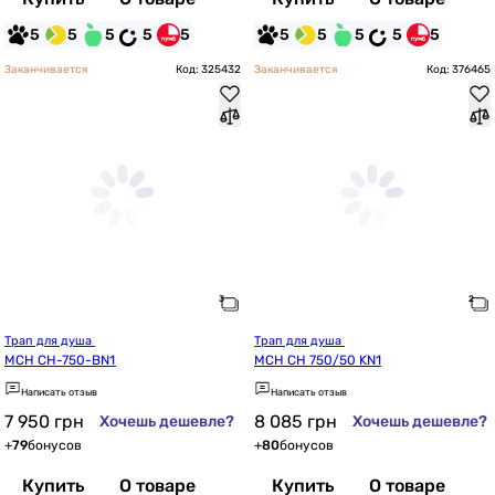
5
5
5
5
5
5
5
5
5
5
Заканчивается
Код: 325432
Заканчивается
Код: 376465
Трап для душа 
Трап для душа 
MCH CH-750-BN1
MCH CH 750/50 KN1
Написать отзыв
Написать отзыв
7 950
грн
8 085
грн
Хочешь дешевле?
Хочешь дешевле?
+
79
бонусов
+
80
бонусов
Купить
О товаре
Купить
О товаре