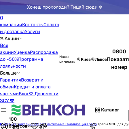
Хочеш прохолоди? Тицяй сюди ❄️
О
компании
Контакты
Оплата
и доставка
Услуги
% Акции
Все
0800
акции
Уценка
Распродажа
Наши
Показат
до -50%
Программа
Киев
Львов
магазины
лояльности
номер
Больше
Гарантия
Возврат и
обмен
Кредит и оплата
частями
Блог
💛 Допомогти
ЗСУ 💙
Каталог
100
Интернет-магазин
Каталог
Сантехника
Канализация
Трапы
Трапы MCH для д
бонусов
Корзина пуста