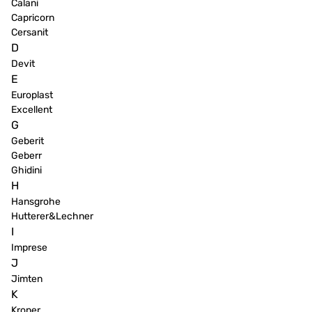
Calani
Capricorn
Cersanit
D
Devit
E
Europlast
Excellent
G
Geberit
Geberr
Ghidini
H
Hansgrohe
Hutterer&Lechner
I
Imprese
J
Jimten
K
Kroner