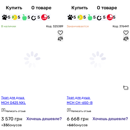
Купить
О товаре
Купить
О товаре
5
5
5
5
5
5
5
5
5
5
В наличии
Код: 325389
Заканчивается
Код: 376441
Трап для душа 
Трап для душа 
MCH G425 NXL
MCH CH-650-B
Написать отзыв
Написать отзыв
3 570
грн
6 668
грн
Хочешь дешевле?
Хочешь дешевле?
+
35
бонусов
+
66
бонусов