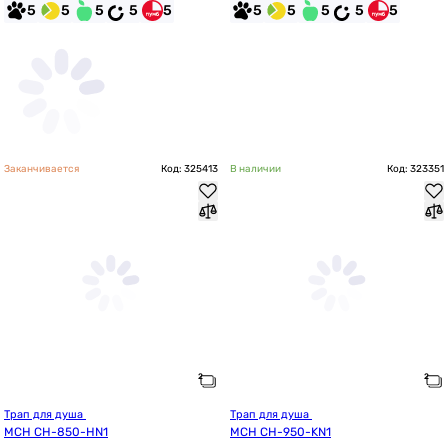
5
5
5
5
5
5
5
5
5
5
Заканчивается
Код: 325413
В наличии
Код: 323351
Трап для душа 
Трап для душа 
MCH CH-850-HN1
MCH CH-950-KN1