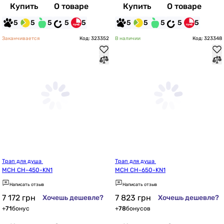
Купить
О товаре
Купить
О товаре
5
5
5
5
5
5
5
5
5
5
Заканчивается
Код: 323352
В наличии
Код: 323348
Трап для душа 
Трап для душа 
MCH CH-450-KN1
MCH CH-650-KN1
Написать отзыв
Написать отзыв
7 172
грн
7 823
грн
Хочешь дешевле?
Хочешь дешевле?
+
71
бонус
+
78
бонусов