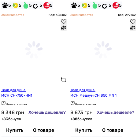
5
5
5
5
5
5
5
5
5
5
Заканчивается
Код: 325402
Заканчивается
Код: 292762
Трап для душа 
Трап для душа 
MCH CH-750-HN1
MCH Медиум CH 850 MN 1
Написать отзыв
Написать отзыв
8 348
грн
8 873
грн
Хочешь дешевле?
Хочешь дешевле?
+
83
бонуса
+
88
бонусов
Купить
О товаре
Купить
О товаре