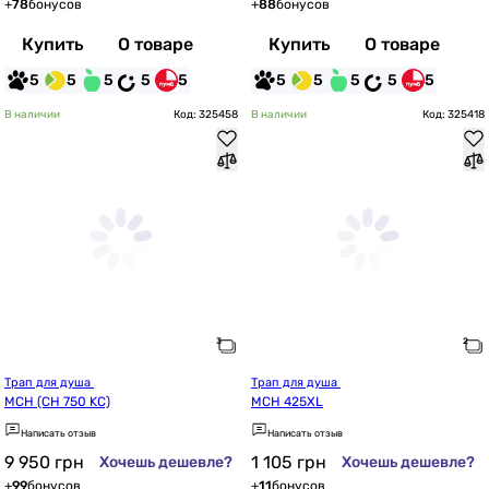
+
78
бонусов
+
88
бонусов
Купить
О товаре
Купить
О товаре
5
5
5
5
5
5
5
5
5
5
В наличии
Код: 325458
В наличии
Код: 325418
Трап для душа 
Трап для душа 
MCH (CH 750 KC)
MCH 425XL
Написать отзыв
Написать отзыв
9 950
грн
1 105
грн
Хочешь дешевле?
Хочешь дешевле?
+
99
бонусов
+
11
бонусов