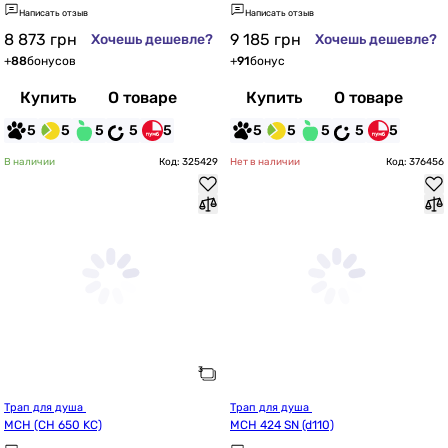
Написать отзыв
Написать отзыв
8 873
грн
9 185
грн
Хочешь дешевле?
Хочешь дешевле?
+
88
бонусов
+
91
бонус
Купить
О товаре
Купить
О товаре
5
5
5
5
5
5
5
5
5
5
В наличии
Код: 325429
Нет в наличии
Код: 376456
Трап для душа 
Трап для душа 
MCH (CH 650 KC)
MCH 424 SN (d110)