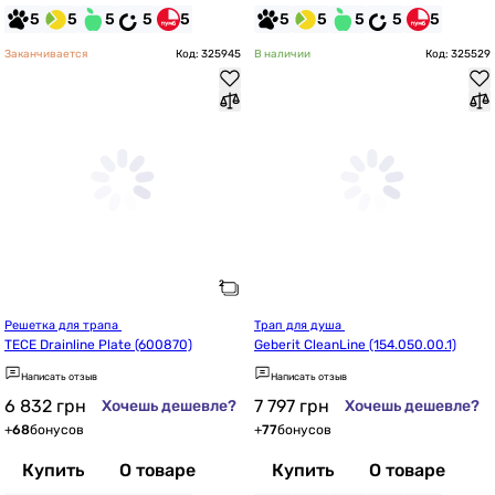
5
5
5
5
5
5
5
5
5
5
Заканчивается
Код: 325945
В наличии
Код: 325529
Решетка для трапа 
Трап для душа 
TECE Drainline Plate (600870)
Geberit CleanLine (154.050.00.1)
Написать отзыв
Написать отзыв
6 832
грн
7 797
грн
Хочешь дешевле?
Хочешь дешевле?
+
68
бонусов
+
77
бонусов
Купить
О товаре
Купить
О товаре