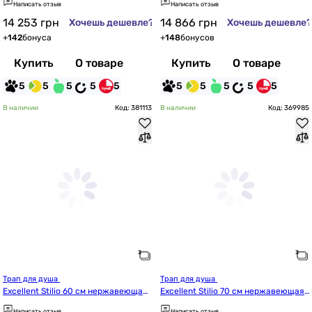
Написать отзыв
Написать отзыв
14 253
грн
14 866
грн
Хочешь дешевле?
Хочешь дешевле?
+
142
бонуса
+
148
бонусов
Купить
О товаре
Купить
О товаре
5
5
5
5
5
5
5
5
5
5
В наличии
Код: 381113
В наличии
Код: 369985
Трап для душа 
Трап для душа 
Excellent Stilio 60 см нержавеющая
Excellent Stilio 70 см нержавеющая
 сталь (INEX.1515.600.P.SNP)
 сталь (INEX.1515.700.P.SNP)
Написать отзыв
Написать отзыв