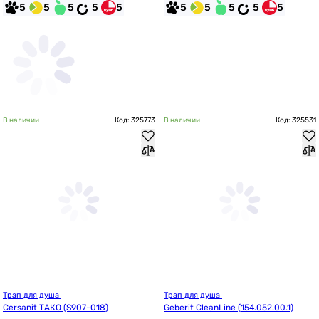
5
5
5
5
5
5
5
5
5
5
В наличии
Код: 325773
В наличии
Код: 325531
Трап для душа 
Трап для душа 
Cersanit ТАКО (S907-018)
Geberit CleanLine (154.052.00.1)