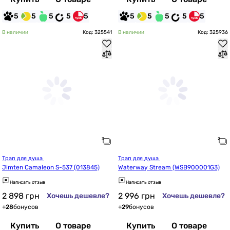
5
5
5
5
5
5
5
5
5
5
В наличии
Код: 325541
В наличии
Код: 325936
Трап для душа 
Трап для душа 
Jimten Camaleon S-537 (013845)
Waterway Stream (WSB900001G3)
Написать отзыв
Написать отзыв
2 898
грн
2 996
грн
Хочешь дешевле?
Хочешь дешевле?
+
28
бонусов
+
29
бонусов
Купить
О товаре
Купить
О товаре