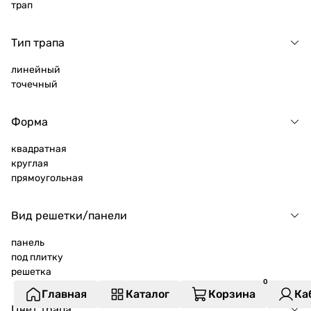
трап
Тип трапа
линейный
точечный
Форма
квадратная
круглая
прямоугольная
Вид решетки/панели
панель
под плитку
решетка
Главная
Каталог
Корзина
Ка
Цвет трапа