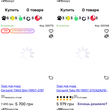
+
21
бонус
+
41
бонус
Купить
О товаре
Купить
О товаре
5
5
5
5
5
3
3
3
3
3
В наличии
Код: 325772
В наличии
Код: 325768
-23%
ОТПРАВИМ СЕГОДНЯ
Трап для душа 
Трап для душа 
Cersanit ТАКО Slim (S907-015)
Cersanit Tako 90 (S907-011/AZAO100
1713281)
Написать отзыв
2 отзыва
5 700
грн
5 979
грн
Хочешь дешевле?
7 413 грн
+
57
бонусов
+
59
бонусов