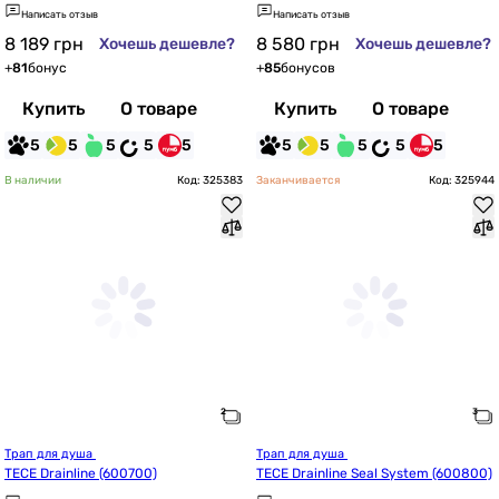
Написать отзыв
Написать отзыв
8 189
грн
8 580
грн
Хочешь дешевле?
Хочешь дешевле?
+
81
бонус
+
85
бонусов
Купить
О товаре
Купить
О товаре
5
5
5
5
5
5
5
5
5
5
В наличии
Код: 325383
Заканчивается
Код: 325944
Трап для душа 
Трап для душа 
TECE Drainline (600700)
TECE Drainline Seal System (600800)