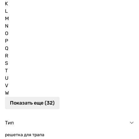
K
L
M
N
O
P
Q
R
S
T
U
V
W
Показать еще (32)
Тип
решетка для трапа