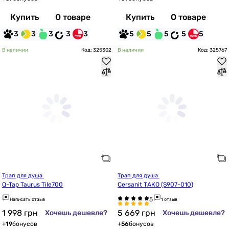
Купить
О товаре
Купить
О товаре
3
3
3
3
3
5
5
5
5
5
В наличии
Код: 325302
В наличии
Код: 325767
Трап для душа 
Трап для душа 
Q-Tap Taurus Tile700
Cersanit ТАКО (S907-010)
Написать отзыв
1 отзыв
1 998
грн
5 669
грн
Хочешь дешевле?
Хочешь дешевле?
+
19
бонусов
+
56
бонусов