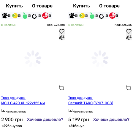
Купить
О товаре
Купить
О товаре
5
5
5
5
5
5
5
5
5
5
В наличии
Код: 325388
В наличии
Код: 325765
Трап для душа 
Трап для душа 
MCH C 420 XL 122x122 мм
Cersanit ТАКО (S907-008)
Написать отзыв
Написать отзыв
2 900
грн
5 199
грн
Хочешь дешевле?
Хочешь дешевле?
+
29
бонусов
+
51
бонус