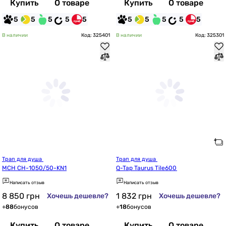
Купить
О товаре
Купить
О товаре
5
5
5
5
5
5
5
5
5
5
В наличии
Код: 325401
В наличии
Код: 325301
Трап для душа 
Трап для душа 
MCH CH-1050/50-KN1
Q-Tap Taurus Tile600
Написать отзыв
Написать отзыв
8 850
грн
1 832
грн
Хочешь дешевле?
Хочешь дешевле?
+
88
бонусов
+
18
бонусов
Купить
О товаре
Купить
О товаре