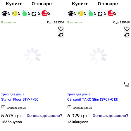
Купить
О товаре
Купить
О товаре
5
5
5
5
5
5
5
5
5
5
В наличии
Код: 382301
В наличии
Код: 325769
Трап для душа 
Трап для душа 
Styron Floor STY-F-50
Cersanit ТАКО Slim (S907-013)
Написать отзыв
Написать отзыв
5 675
грн
6 029
грн
Хочешь дешевле?
Хочешь дешевле?
+
56
бонусов
+
60
бонусов