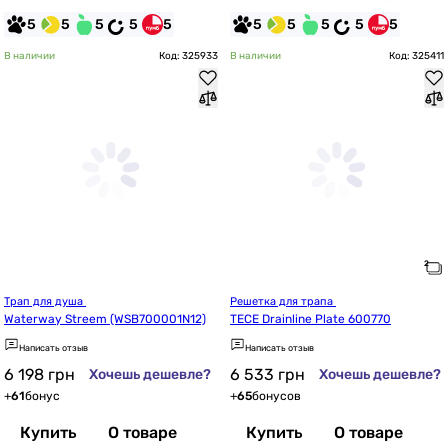
5
5
5
5
5
5
5
5
5
5
В наличии
Код: 325933
В наличии
Код: 325411
Трап для душа 
Решетка для трапа 
Waterway Streem (WSB700001N12)
TECE Drainline Plate 600770
Написать отзыв
Написать отзыв
6 198
грн
6 533
грн
Хочешь дешевле?
Хочешь дешевле?
+
61
бонус
+
65
бонусов
Купить
О товаре
Купить
О товаре