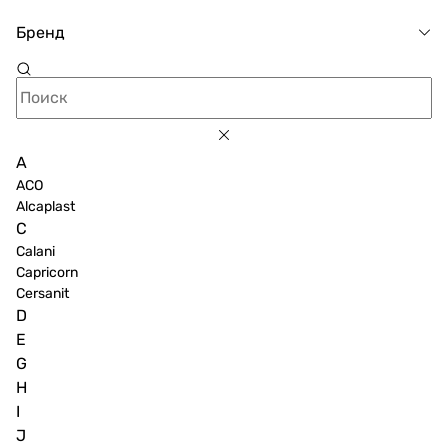
Бренд
A
ACO
Alcaplast
C
Calani
Capricorn
Cersanit
D
E
G
H
I
J