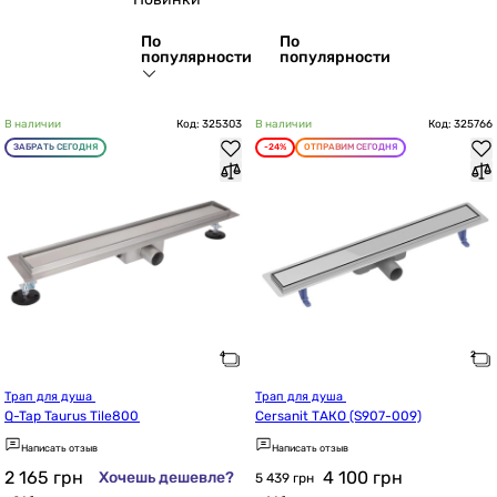
По
По
популярности
популярности
В наличии
Код: 325303
В наличии
Код: 325766
ЗАБРАТЬ СЕГОДНЯ
-24%
ОТПРАВИМ СЕГОДНЯ
Трап для душа 
Трап для душа 
Q-Tap Taurus Tile800
Cersanit ТАКО (S907-009)
Написать отзыв
Написать отзыв
2 165
грн
4 100
грн
Хочешь дешевле?
5 439 грн