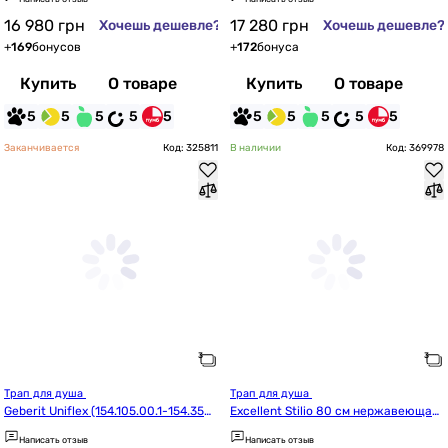
16 980
грн
17 280
грн
Хочешь дешевле?
Хочешь дешевле?
+
169
бонусов
+
172
бонуса
Купить
О товаре
Купить
О товаре
5
5
5
5
5
5
5
5
5
5
Заканчивается
Код: 325811
В наличии
Код: 369978
Трап для душа 
Трап для душа 
Geberit Uniflex (154.105.00.1-154.350.
Excellent Stilio 80 см нержавеющая
00.1)
 сталь (INEX.1515.800.P.SNP)
Написать отзыв
Написать отзыв