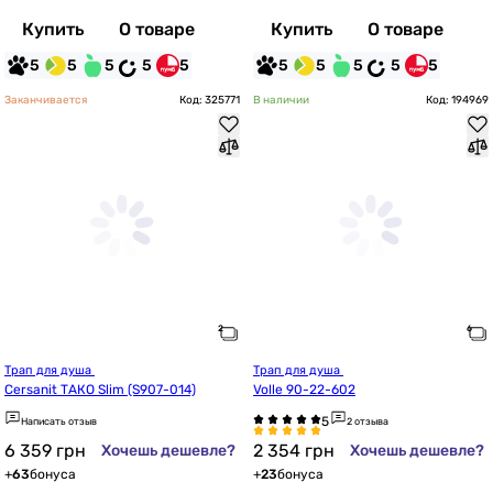
Купить
О товаре
Купить
О товаре
5
5
5
5
5
5
5
5
5
5
Заканчивается
Код: 325771
В наличии
Код: 194969
Трап для душа 
Трап для душа 
Cersanit ТАКО Slim (S907-014)
Volle 90-22-602
Написать отзыв
2 отзыва
6 359
грн
2 354
грн
Хочешь дешевле?
Хочешь дешевле?
+
63
бонуса
+
23
бонуса