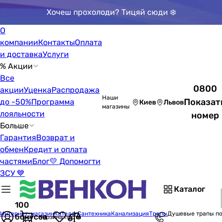
Хочеш прохолоди? Тицяй сюди ❄️
О
компании
Контакты
Оплата
и доставка
Услуги
% Акции
Все
0800
акции
Уценка
Распродажа
Наши
Показат
до -50%
Программа
Киев
Львов
магазины
лояльности
номер
Больше
Гарантия
Возврат и
обмен
Кредит и оплата
частями
Блог
💛 Допомогти
ЗСУ 💙
Каталог
100
Интернет-магазин
Каталог
Сантехника
Канализация
Трапы
Душевые трапы по
бонусов
Корзина пуста