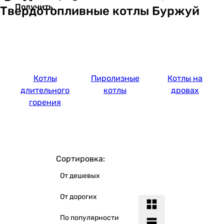
Получить
Твердотопливные котлы Буржуй
Котлы
Пиролизные
Котлы на
длительного
котлы
дровах
горения
Сортировка:
От дешевых
От дорогих
По популярности