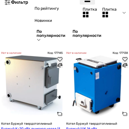
Фильтр
По рейтингу
Плитка
Плитка
Новинки
По
По
популярности
популярности
Нет в наличии
Код: 177145
Нет в наличии
Код: 177138
Котел Буржуй твердотопливный
Котел Буржуй твердотопливный
Буржуй К-20 кВт дымоход назад (4
Буржуй ШК 16 кВт