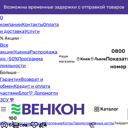
Возможны временные задержки с отправкой товаров
О
компании
Контакты
Оплата
и доставка
Услуги
% Акции
Все
0800
акции
Уценка
Распродажа
Наши
Показат
до -50%
Программа
Киев
Львов
магазины
лояльности
номер
Больше
Гарантия
Возврат и
обмен
Кредит и оплата
частями
Блог
💛 Допомогти
ЗСУ 💙
Каталог
100
Интернет-магазин
Каталог
Отопление
Котлы
Твердотопливные котлы
Твердо
бонусов
Корзина пуста