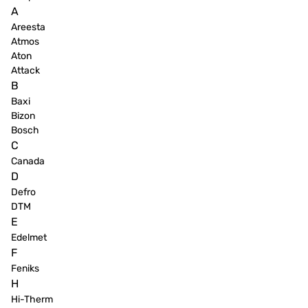
A
Areesta
Atmos
Aton
Attack
B
Baxi
Bizon
Bosch
C
Canada
D
Defro
DTM
E
Edelmet
F
Feniks
H
Hi-Therm