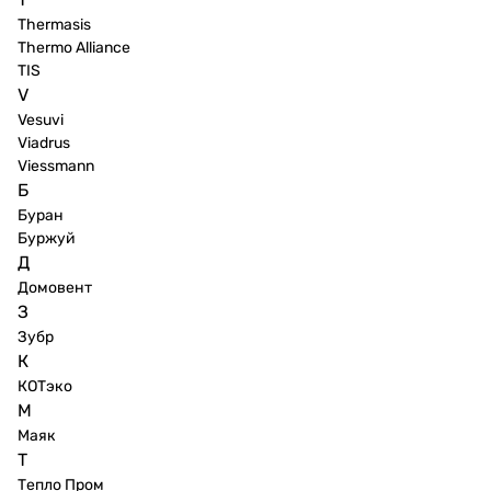
Thermasis
Thermo Alliance
TIS
V
Vesuvi
Viadrus
Viessmann
Б
Буран
Буржуй
Д
Домовент
З
Зубр
К
КОТэко
М
Маяк
Т
Тепло Пром