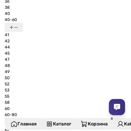
36
38
40
40-60
41
42
44
45
47
48
49
50
52
53
55
58
60
60-80
Главная
Каталог
Корзина
Ка
62