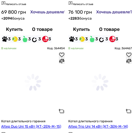
3)
0)
Написать отзыв
Написать отзыв
69 800
грн
76 100
грн
Хочешь дешевле?
Хочешь дешевле?
+
2094
бонуса
+
2283
бонуса
Купить
О товаре
Купить
О товаре
3
3
3
3
3
3
3
3
3
3
В наличии
Код: 364454
В наличии
Код: 364467
Котел длительного горения
Котел длительного горения
Altep Duo Uni 15 кВт (КТ-2EN-M-15)
Altep Trio Uni 14 кВт (КТ-3EN-M-14)