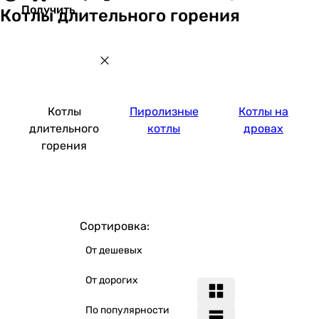
Получить
Котлы длительного горения
Котлы
Пиролизные
Котлы на
длительного
котлы
дровах
горения
Сортировка:
От дешевых
От дорогих
По популярности