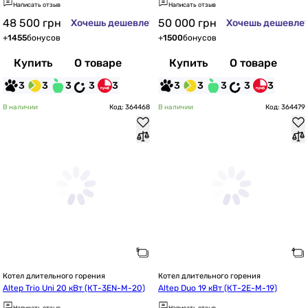
Написать отзыв
Написать отзыв
48 500
грн
50 000
грн
Хочешь дешевле?
Хочешь дешевле
+
1455
бонусов
+
1500
бонусов
Купить
О товаре
Купить
О товаре
3
3
3
3
3
3
3
3
3
3
В наличии
Код: 364468
В наличии
Код: 364479
Котел длительного горения
Котел длительного горения
Altep Trio Uni 20 кВт (КТ-3EN-M-20)
Altep Duo 19 кВт (КТ-2E-M-19)