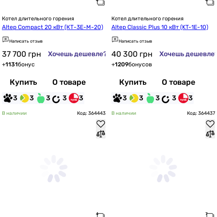
Котел длительного горения
Котел длительного горения
Altep Compact 20 кВт (КТ-3Е-М-20)
Altep Classic Plus 10 кВт (KT-1E-10)
Написать отзыв
Написать отзыв
37 700
грн
40 300
грн
Хочешь дешевле?
Хочешь дешевле
+
1131
бонус
+
1209
бонусов
Купить
О товаре
Купить
О товаре
3
3
3
3
3
3
3
3
3
3
В наличии
Код: 364443
В наличии
Код: 364437