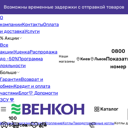
Возможны временные задержки с отправкой товаров
О
компании
Контакты
Оплата
и доставка
Услуги
% Акции
Все
0800
акции
Уценка
Распродажа
Наши
Показат
до -50%
Программа
Киев
Львов
магазины
лояльности
номер
Больше
Гарантия
Возврат и
обмен
Кредит и оплата
частями
Блог
💛 Допомогти
ЗСУ 💙
Каталог
100
Интернет-магазин
Каталог
Отопление
Котлы
Твердотопливные котлы
Котлы д
бонусов
Корзина пуста