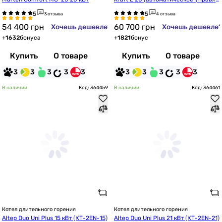
ние)
3 отзыва
4 отзыва
54 400
грн
60 700
грн
Хочешь дешевле?
Хочешь дешевле
+
1632
бонуса
+
1821
бонус
Купить
О товаре
Купить
О товаре
3
3
3
3
3
3
3
3
3
3
В наличии
Код: 364459
В наличии
Код: 364461
Котел длительного горения
Котел длительного горения
Altep Duo Uni Plus 15 кВт (КТ-2EN-15)
Altep Duo Uni Plus 21 кВт (КТ-2EN-21)