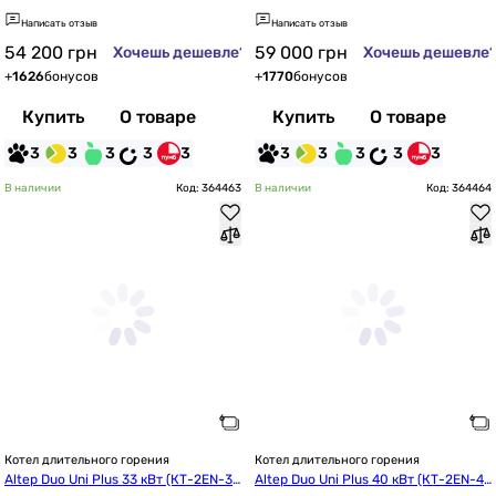
Написать отзыв
Написать отзыв
54 200
грн
59 000
грн
Хочешь дешевле?
Хочешь дешевле
+
1626
бонусов
+
1770
бонусов
Купить
О товаре
Купить
О товаре
3
3
3
3
3
3
3
3
3
3
В наличии
Код: 364463
В наличии
Код: 364464
Котел длительного горения
Котел длительного горения
Altep Duo Uni Plus 33 кВт (КТ-2EN-3
Altep Duo Uni Plus 40 кВт (КТ-2EN-4