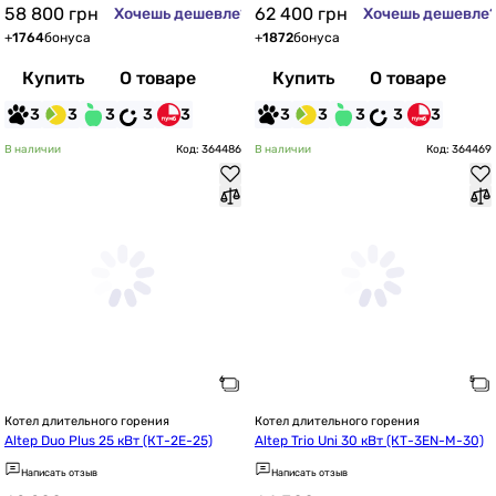
58 800
грн
62 400
грн
Хочешь дешевле?
Хочешь дешевле
+
1764
бонуса
+
1872
бонуса
Купить
О товаре
Купить
О товаре
3
3
3
3
3
3
3
3
3
3
В наличии
Код: 364486
В наличии
Код: 364469
Котел длительного горения
Котел длительного горения
Altep Duo Plus 25 кВт (КТ-2E-25)
Altep Trio Uni 30 кВт (КТ-3EN-M-30)
Написать отзыв
Написать отзыв