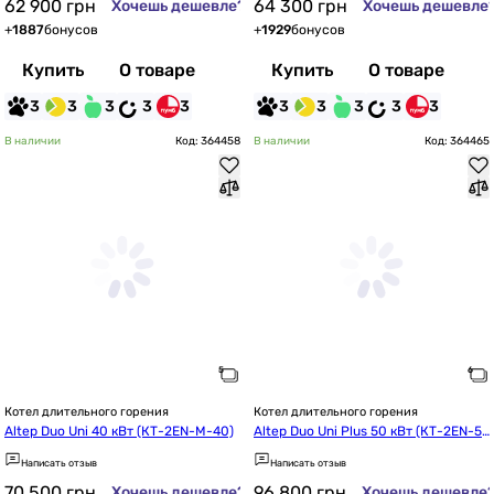
62 900
грн
64 300
грн
Хочешь дешевле?
Хочешь дешевле
+
1887
бонусов
+
1929
бонусов
Купить
О товаре
Купить
О товаре
3
3
3
3
3
3
3
3
3
3
В наличии
Код: 364458
В наличии
Код: 364465
Котел длительного горения
Котел длительного горения
Altep Duo Uni 40 кВт (КТ-2EN-M-40)
Altep Duo Uni Plus 50 кВт (КТ-2EN-5
0)
Написать отзыв
Написать отзыв
70 500
грн
96 800
грн
Хочешь дешевле?
Хочешь дешевле