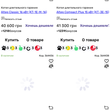
Котел длительного горения
Котел длительного горения
Altep Classic 16 кВт (KT-1E-M-16)
Altep Compact Plus 15 кВт (КТ-3Е-15)
Написать отзыв
Написать отзыв
40 600
грн
41 300
грн
Хочешь дешевле?
Хочешь дешевле?
+
1218
бонусов
+
1239
бонусов
Купить
О товаре
Купить
О товаре
3
3
3
3
3
3
3
3
3
3
В наличии
Код: 364436
В наличии
Код: 364438