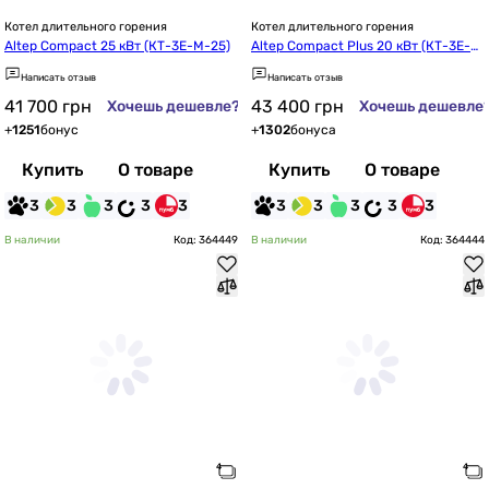
Котел длительного горения
Котел длительного горения
Altep Compact 25 кВт (КТ-3Е-М-25)
Altep Compact Plus 20 кВт (КТ-3Е-2
0)
Написать отзыв
Написать отзыв
41 700
грн
43 400
грн
Хочешь дешевле?
Хочешь дешевле
+
1251
бонус
+
1302
бонуса
Купить
О товаре
Купить
О товаре
3
3
3
3
3
3
3
3
3
3
В наличии
Код: 364449
В наличии
Код: 364444