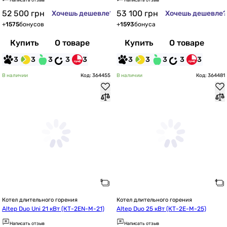
Написать отзыв
Написать отзыв
52 500
грн
53 100
грн
Хочешь дешевле?
Хочешь дешевле?
+
1575
бонусов
+
1593
бонуса
Купить
О товаре
Купить
О товаре
3
3
3
3
3
3
3
3
3
3
В наличии
Код: 364455
В наличии
Код: 364481
Котел длительного горения
Котел длительного горения
Altep Duo Uni 21 кВт (КТ-2EN-M-21)
Altep Duo 25 кВт (КТ-2E-M-25)
Написать отзыв
Написать отзыв