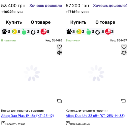
53 400
грн
57 200
грн
Хочешь дешевле?
Хочешь дешевле?
+
1602
бонуса
+
1716
бонусов
Купить
О товаре
Купить
О товаре
3
3
3
3
3
3
3
3
3
3
В наличии
Код: 364485
В наличии
Код: 364457
Котел длительного горения
Котел длительного горения
Altep Duo Plus 19 кВт (КТ-2E-19)
Altep Duo Uni 33 кВт (КТ-2EN-M-33)
Написать отзыв
Написать отзыв