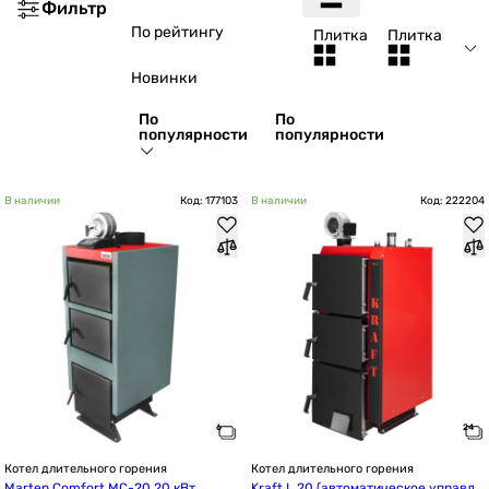
Фильтр
По рейтингу
Плитка
Плитка
Новинки
По
По
популярности
популярности
В наличии
Код: 177103
В наличии
Код: 222204
Котел длительного горения
Котел длительного горения
Marten Comfort MC-20 20 кВт
Kraft L 20 (автоматическое управле