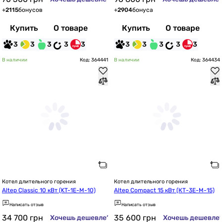
+
2115
бонусов
+
2904
бонуса
Купить
О товаре
Купить
О товаре
3
3
3
3
3
3
3
3
3
3
В наличии
Код: 364441
В наличии
Код: 364434
Котел длительного горения
Котел длительного горения
Altep Classic 10 кВт (KT-1E-M-10)
Altep Compact 15 кВт (КТ-3Е-М-15)
Написать отзыв
Написать отзыв
34 700
грн
35 600
грн
Хочешь дешевле?
Хочешь дешевле