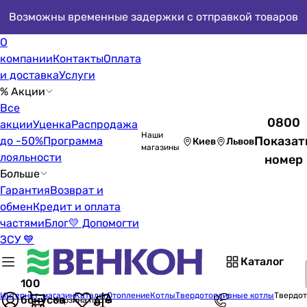
Возможны временные задержки с отправкой товаров
О
компании
Контакты
Оплата
и доставка
Услуги
% Акции
Все
0800
акции
Уценка
Распродажа
Наши
Показат
до -50%
Программа
Киев
Львов
магазины
лояльности
номер
Больше
Гарантия
Возврат и
обмен
Кредит и оплата
частями
Блог
💛 Допомогти
ЗСУ 💙
Каталог
100
Интернет-магазин
Каталог
Отопление
Котлы
Твердотопливные котлы
Твердот
бонусов
Корзина пуста