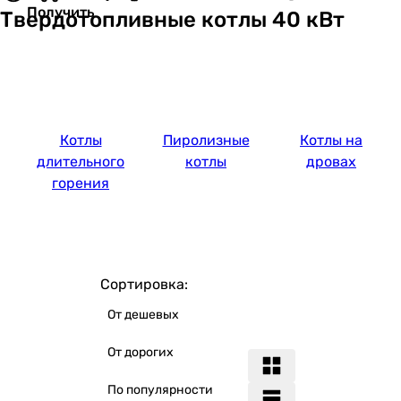
Получить
Твердотопливные котлы 40 кВт
Котлы
Пиролизные
Котлы на
длительного
котлы
дровах
горения
Сортировка:
От дешевых
От дорогих
По популярности