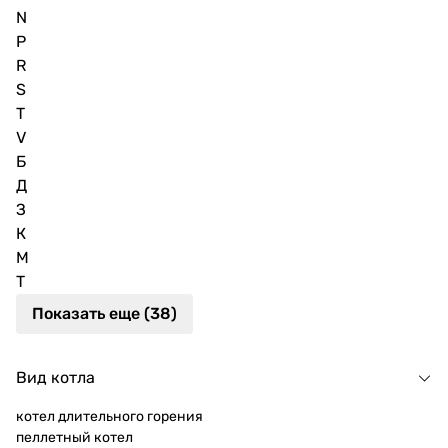
N
P
R
S
T
V
Б
Д
З
К
М
Т
Показать еще (38)
Вид котла
котел длительного горения
пеллетный котел