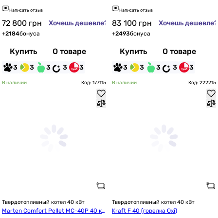
ние)
Написать отзыв
Написать отзыв
72 800
грн
83 100
грн
Хочешь дешевле?
Хочешь дешевле?
+
2184
бонуса
+
2493
бонуса
Купить
О товаре
Купить
О товаре
3
3
3
3
3
3
3
3
3
3
В наличии
Код: 177115
В наличии
Код: 222215
Твердотопливный котел 40 кВт
Твердотопливный котел 40 кВт
Marten Comfort Pellet MC-40P 40 кВ
Kraft F 40 (горелка Oxi)