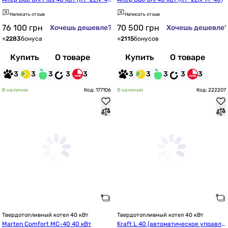
0)
Написать отзыв
Написать отзыв
76 100
грн
70 500
грн
Хочешь дешевле?
Хочешь дешевле
+
2283
бонуса
+
2115
бонусов
Купить
О товаре
Купить
О товаре
3
3
3
3
3
3
3
3
3
3
В наличии
Код: 177106
В наличии
Код: 222207
Твердотопливный котел 40 кВт
Твердотопливный котел 40 кВт
Marten Comfort MC-40 40 кВт
Kraft L 40 (автоматическое управле