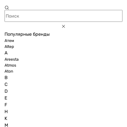
Популярные бренды
Атем
Altep
A
Areesta
Atmos
Aton
B
C
D
E
F
H
K
M