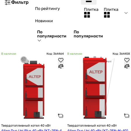
Фильтр
По рейтингу
Плитка
Плитка
Новинки
По
По
популярности
популярности
В наличии
Код: 364464
В наличии
Код: 364458
Твердотопливный котел 40 кВт
Твердотопливный котел 40 кВт
Altep Duo Uni Plus 40 кВт (КТ-2EN-4
Altep Duo Uni 40 кВт (КТ-2EN-M-40)