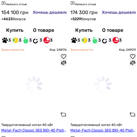
т
Написать отзыв
Написать отзыв
154 100
грн
174 300
грн
Хочешь дешевле?
Хочешь дешевле
+
4623
бонуса
+
5229
бонусов
Купить
О товаре
Купить
О товаре
3
3
3
3
3
3
3
3
3
3
Заканчивается
Код: 248176
Заканчивается
Код: 249011
Твердотопливный котел 40 кВт
Твердотопливный котел 40 кВт
Metal-Fach Classic SEG BIO-40 Platin
Metal-Fach Classic SEG BIO-40 Platin
um Left 40 kW+лямбда зонд (300-40
um Right 40 kW+лямбда зонд (300-4