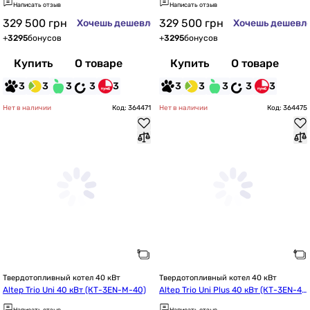
Написать отзыв
Написать отзыв
0 кв.м)
00 кв.м)
329 500
грн
329 500
грн
Хочешь дешевле?
Хочешь дешевл
+
3295
бонусов
+
3295
бонусов
Купить
О товаре
Купить
О товаре
3
3
3
3
3
3
3
3
3
3
Нет в наличии
Код: 364471
Нет в наличии
Код: 364475
Твердотопливный котел 40 кВт
Твердотопливный котел 40 кВт
Altep Trio Uni 40 кВт (КТ-3EN-M-40)
Altep Trio Uni Plus 40 кВт (КТ-3EN-4
0)