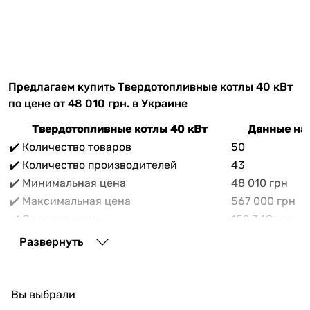
Предлагаем купить Твердотопливные котлы 40 кВт
по цене от 48 010 грн. в Украине
Твердотопливные котлы 40 кВт
Данные на 
✔️ Количество товаров
50
✔️ Количество производителей
43
✔️ Минимальная цена
48 010 грн
✔️ Максимальная цена
567 000 грн
✔️ Средняя цена
159 348 грн
В прайс-каталоге vencon.ua Твердотопливные котлы
Развернуть
40 кВт можно выгодно приобрести с доставкой по
Украине. При покупке Твердотопливные котлы 40 кВт
в нашем магазине доступны разнообразные способы
Вы выбрали
оплаты, покупка в кредит и множество акций и