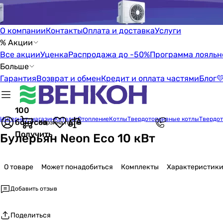
О компании
Контакты
Оплата и доставка
Услуги
% Акции
Все акции
Уценка
Распродажа до -50%
Программа лояльн
Больше
Гарантия
Возврат и обмен
Кредит и оплата частями
Блог

100
Интернет-магазин
Каталог
Отопление
Котлы
Твердотопливные котлы
Твердот
бонусов
Корзина пуста
Получить
Булерьян Neon Eco 10 кВт
О товаре
Может понадобиться
Комплекты
Характеристик
Добавить отзыв
Поделиться