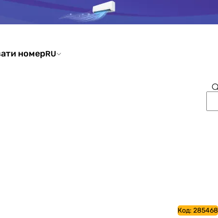
ати номер
RU
Код:
285468