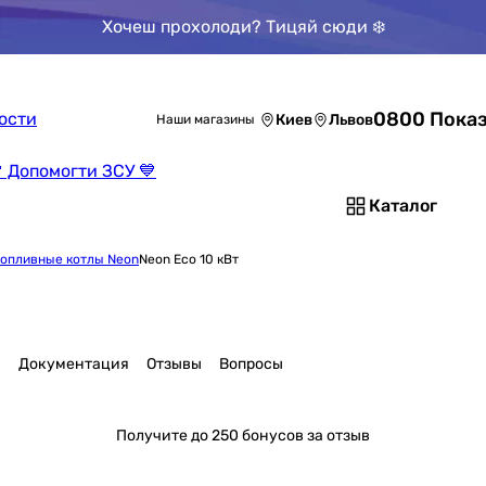
Хочеш прохолоди? Тицяй сюди ❄️
0800 Показ
ости
Киев
Львов
Наши магазины
 Допомогти ЗСУ 💙
Каталог
опливные котлы Neon
Neon Eco 10 кВт
и
Документация
Отзывы
Вопросы
Получите
до 250 бонусов за отзыв