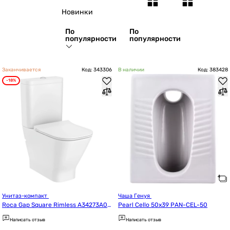
Новинки
По
По
популярности
популярности
Заканчивается
Код: 343306
В наличии
Код: 383428
-18%
Унитаз-компакт 
Чаша Генуя 
Roca Gap Square Rimless A34273A00
Pearl Cello 50х39 PAN-CEL-50
0+A341470000+A801732001
Написать отзыв
Написать отзыв