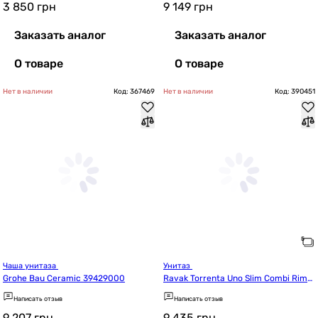
3 850
грн
9 149
грн
Заказать аналог
Заказать аналог
О товаре
О товаре
Нет в наличии
Код: 367469
Нет в наличии
Код: 390451
Чаша унитаза 
Унитаз 
Grohe Bau Ceramic 39429000
Ravak Torrenta Uno Slim Combi RimO
ff с сиденьем (RKUJ100021)
Написать отзыв
Написать отзыв
9 207
грн
9 435
грн