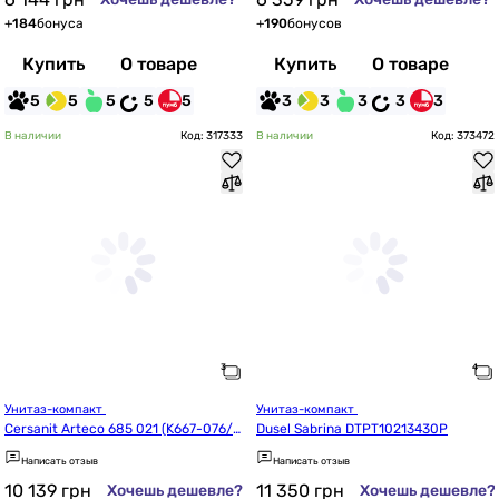
+
184
бонуса
+
190
бонусов
Купить
О товаре
Купить
О товаре
5
5
5
5
5
3
3
3
3
3
В наличии
Код: 317333
В наличии
Код: 373472
Унитаз-компакт 
Унитаз-компакт 
Cersanit Arteco 685 021 (K667-076/C
Dusel Sabrina DTPT10213430P
CKZ1014685952)
Написать отзыв
Написать отзыв
10 139
грн
11 350
грн
Хочешь дешевле?
Хочешь дешевле?