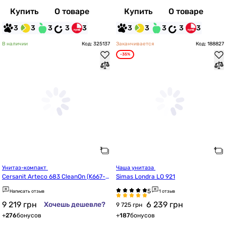
Купить
О товаре
Купить
О товаре
3
3
3
3
3
3
3
3
3
3
В наличии
Код: 325137
Заканчивается
Код: 188827
-35%
Унитаз-компакт 
Чаша унитаза 
Cersanit Arteco 683 CleanOn (K667-0
Simas Londra LO 921
74/CCKZ1014665952)
Написать отзыв
1 отзыв
9 219
грн
6 239
грн
Хочешь дешевле?
9 725 грн
+
276
бонусов
+
187
бонусов