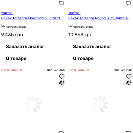
Унитаз 
Унитаз 
Ravak Torrenta Flow Combi RimOff с
Ravak Torrenta Round Slim Combi Ri
 сиденьем (RKUJ100020)
mOff Tornado с сидением Soft Close
Написать отзыв
Написать отзыв
 (RKUJ100023)
9 435
грн
10 863
грн
Заказать аналог
Заказать аналог
О товаре
О товаре
Нет в наличии
Код: 390455
Нет в наличии
Код: 390542