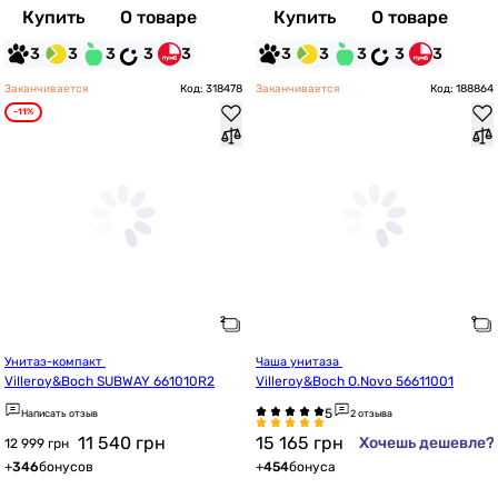
Купить
О товаре
Купить
О товаре
3
3
3
3
3
3
3
3
3
3
Заканчивается
Код: 318478
Заканчивается
Код: 188864
-11%
Унитаз-компакт 
Чаша унитаза 
Villeroy&Boch SUBWAY 661010R2
Villeroy&Boch O.Novo 56611001
Написать отзыв
2 отзыва
11 540
грн
15 165
грн
Хочешь дешевле?
12 999 грн
+
346
бонусов
+
454
бонуса