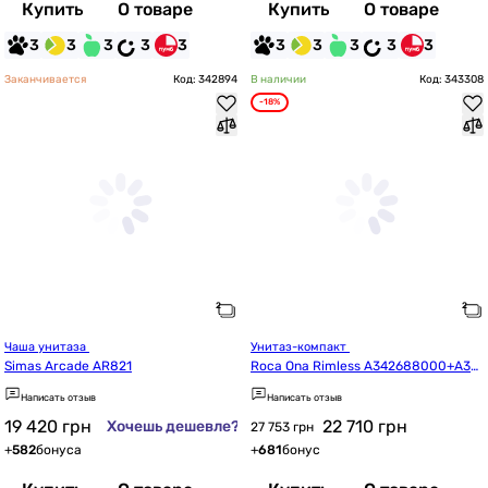
Купить
О товаре
Купить
О товаре
3
3
3
3
3
3
3
3
3
3
Заканчивается
Код: 342894
В наличии
Код: 343308
-18%
Чаша унитаза 
Унитаз-компакт 
Simas Arcade AR821
Roca Ona Rimless A342688000+A341
681000+A801E22002
Написать отзыв
Написать отзыв
19 420
грн
22 710
грн
Хочешь дешевле?
27 753 грн
+
582
бонуса
+
681
бонус