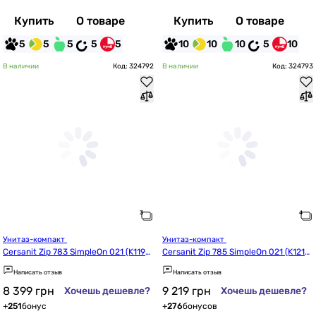
Купить
О товаре
Купить
О товаре
5
5
5
5
5
10
10
10
5
10
В наличии
Код: 324792
В наличии
Код: 324793
Унитаз-компакт 
Унитаз-компакт 
Cersanit Zip 783 SimpleOn 021 (K119-
Cersanit Zip 785 SimpleOn 021 (K121-
023)
015)
Написать отзыв
Написать отзыв
8 399
грн
9 219
грн
Хочешь дешевле?
Хочешь дешевле?
+
251
бонус
+
276
бонусов