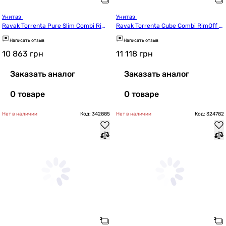
Унитаз 
Унитаз 
Ravak Torrenta Pure Slim Combi Rim
Ravak Torrenta Cube Combi RimOff с
Off Tornado с сидением Soft Close (R
 сиденьем (RKUJ100024)
Написать отзыв
Написать отзыв
KUJ100022)
10 863
грн
11 118
грн
Заказать аналог
Заказать аналог
О товаре
О товаре
Нет в наличии
Код: 342885
Нет в наличии
Код: 324782