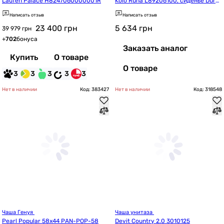
Laufen Palace H8247060000001R
Kolo Runa L89206100, сиденье Duro
plast
Написать отзыв
Написать отзыв
23 400
грн
5 634
грн
39 979 грн
+
702
бонуса
Заказать аналог
Купить
О товаре
О товаре
3
3
3
3
3
Нет в наличии
Код: 383427
Нет в наличии
Код: 318548
Чаша Генуя 
Чаша унитаза 
Pearl Popular 58х44 PAN-POP-58
Devit Country 2.0 3010125