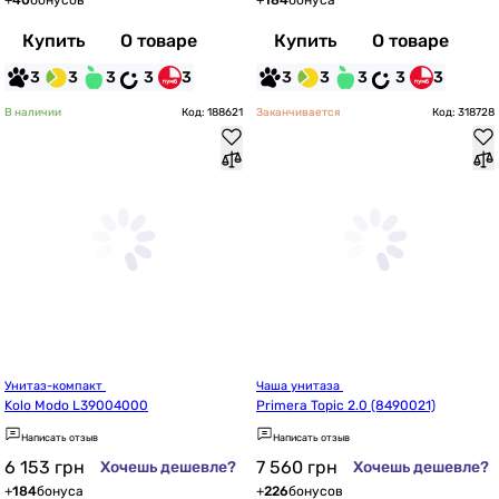
+
40
бонусов
+
184
бонуса
Купить
О товаре
Купить
О товаре
3
3
3
3
3
3
3
3
3
3
В наличии
Код: 188621
Заканчивается
Код: 318728
Унитаз-компакт 
Чаша унитаза 
Kolo Modo L39004000
Primera Topic 2.0 (8490021)
Написать отзыв
Написать отзыв
6 153
грн
7 560
грн
Хочешь дешевле?
Хочешь дешевле?
+
184
бонуса
+
226
бонусов