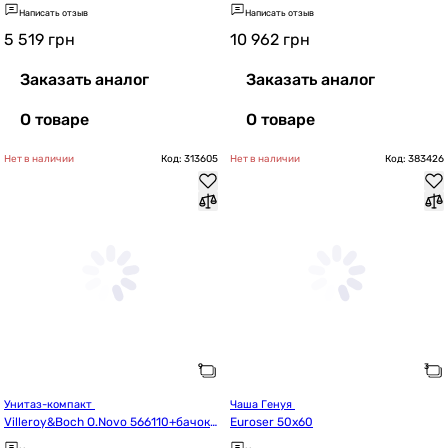
008048067)
Написать отзыв
Написать отзыв
5 519
грн
10 962
грн
Заказать аналог
Заказать аналог
О товаре
О товаре
Нет в наличии
Код: 313605
Нет в наличии
Код: 383426
Унитаз-компакт 
Чаша Генуя 
Villeroy&Boch O.Novo 566110+бачок
Euroser 50х60
 576051+9М38 S1сиденья (5661T301)