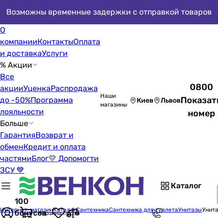
Возможны временные задержки с отправкой товаров
О
компании
Контакты
Оплата
и доставка
Услуги
% Акции
Все
0800
акции
Уценка
Распродажа
Наши
Показат
до -50%
Программа
Киев
Львов
магазины
лояльности
номер
Больше
Гарантия
Возврат и
обмен
Кредит и оплата
частями
Блог
💛 Допомогти
ЗСУ 💙
Каталог
100
Интернет-магазин
Каталог
Сантехника
Сантехника для туалета
Унитазы
Унит
бонусов
Корзина пуста