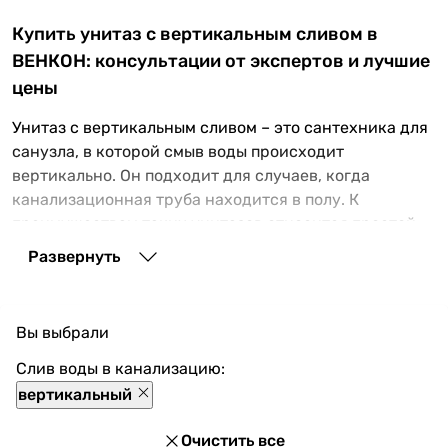
Купить унитаз с вертикальным сливом в
ВЕНКОН: консультации от экспертов и лучшие
цены
Унитаз с вертикальным сливом – это сантехника для
санузла, в которой смыв воды происходит
вертикально. Он подходит для случаев, когда
канализационная труба находится в полу. К
преимуществам таких унитазов относится простой
монтаж и возможность установки максимально
Развернуть
близко к стене. Купить унитаз с вертикальным
сливом можно как для квартиры, дома, так и для
общественного места при условии размещения
Вы выбрали
канализационной трубы в полу.
Слив воды в канализацию:
Какие унитазы с вертикальным выпуском
вертикальный
присутствуют в нашем ассортименте
В нашем товарном каталоге вы найдете большой
Очистить все