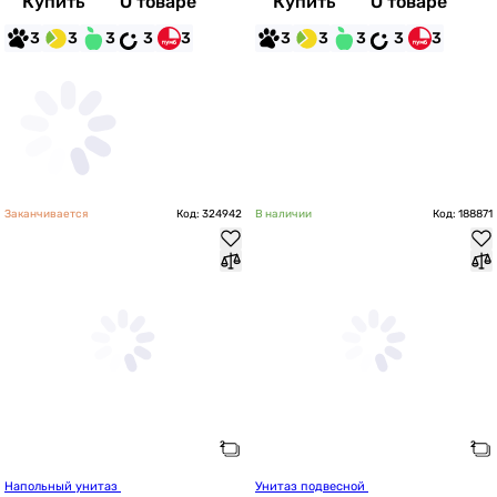
Купить
О товаре
Купить
О товаре
3
3
3
3
3
3
3
3
3
3
Заканчивается
Код: 324942
В наличии
Код: 188871
Напольный унитаз 
Унитаз подвесной 