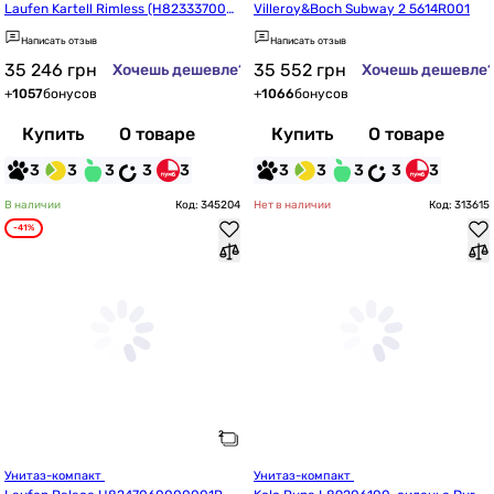
Laufen Kartell Rimless (H823337000
Villeroy&Boch Subway 2 5614R001
0001_H8913330000001)
Написать отзыв
Написать отзыв
35 246
грн
35 552
грн
Хочешь дешевле?
Хочешь дешевле
+
1057
бонусов
+
1066
бонусов
Купить
О товаре
Купить
О товаре
3
3
3
3
3
3
3
3
3
3
В наличии
Код: 345204
Нет в наличии
Код: 313615
-41%
Унитаз-компакт 
Унитаз-компакт 