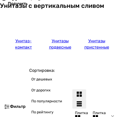
Получить
Унитазы с вертикальным сливом
Унитаз-
Унитазы
Унитазы
компакт
подвесные
пристенные
Сортировка:
От дешевых
От дорогих
По популярности
Фильтр
По рейтингу
Плитка
Плитка