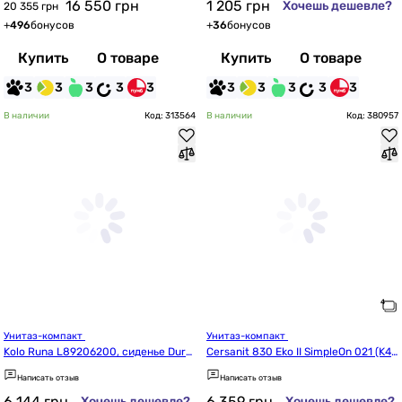
16 550
грн
1 205
грн
Хочешь дешевле?
20 355 грн
+
496
бонусов
+
36
бонусов
Купить
О товаре
Купить
О товаре
3
3
3
3
3
3
3
3
3
3
В наличии
Код: 313564
В наличии
Код: 380957
Унитаз-компакт 
Унитаз-компакт 
Kolo Runa L89206200, сиденье Duro
Cersanit 830 Eko II SimpleOn 021 (K44
plast, soft-close, Click2Clean
-127)
Написать отзыв
Написать отзыв
6 144
грн
6 359
грн
Хочешь дешевле?
Хочешь дешевле?