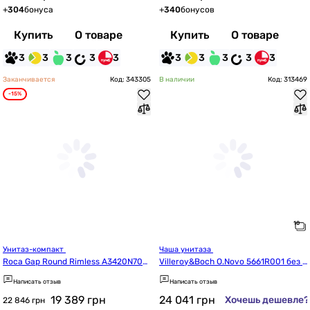
+
304
бонуса
+
340
бонусов
Купить
О товаре
Купить
О товаре
3
3
3
3
3
3
3
3
3
3
Заканчивается
Код: 343305
В наличии
Код: 313469
-15%
Унитаз-компакт 
Чаша унитаза 
Roca Gap Round Rimless A3420N700
Villeroy&Boch O.Novo 5661R001 без б
0+A3410N0000+A801D22003
ачка и крышки
Написать отзыв
Написать отзыв
19 389
грн
24 041
грн
Хочешь дешевле?
22 846 грн