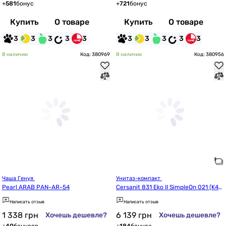
+
581
бонус
+
721
бонус
Купить
О товаре
Купить
О товаре
3
3
3
3
3
3
3
3
3
3
В наличии
Код: 380969
В наличии
Код: 380956
Чаша Генуя 
Унитаз-компакт 
Pearl ARAB PAN-AR-54
Cersanit 831 Eko II SimpleOn 021 (K44
-125)
Написать отзыв
Написать отзыв
1 338
грн
6 139
грн
Хочешь дешевле?
Хочешь дешевле?