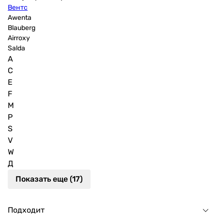
Вентс
Awenta
Blauberg
Airroxy
Salda
A
C
E
F
M
P
S
V
W
Д
Показать еще (17)
Подходит