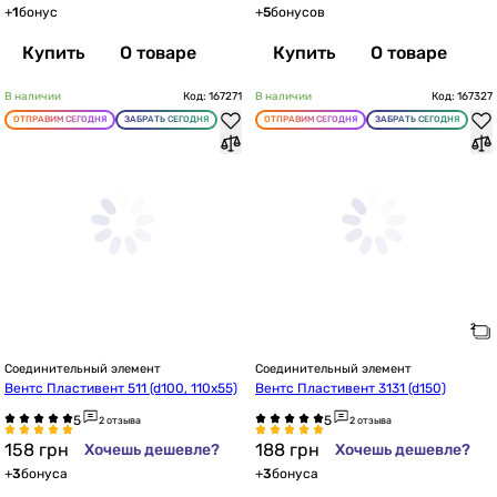
+
1
бонус
+
5
бонусов
Купить
О товаре
Купить
О товаре
В наличии
Код: 167271
В наличии
Код: 167327
ОТПРАВИМ СЕГОДНЯ
ЗАБРАТЬ СЕГОДНЯ
ОТПРАВИМ СЕГОДНЯ
ЗАБРАТЬ СЕГОДНЯ
Соединительный элемент
Соединительный элемент
Вентс Пластивент 511 (d100, 110х55)
Вентс Пластивент 3131 (d150)
2 отзыва
2 отзыва
158
грн
188
грн
Хочешь дешевле?
Хочешь дешевле?
+
3
бонуса
+
3
бонуса