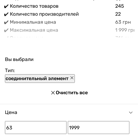
✔️ Количество товаров
245
✔️ Количество производителей
22
✔️ Минимальная цена
63 грн
✔️ Максимальная цена
1 999 грн
✔️ Средняя цена
316 грн
В прайс-каталоге vencon.ua Соединительный
элемент вентиляционный можно выгодно
Вы выбрали
приобрести с доставкой по Украине. При покупке
Соединительный элемент вентиляционный в нашем
Тип:
магазине доступны разнообразные способы оплаты,
соединительный элемент
покупка в кредит и множество акций и скидок для
каждого покупателя.
Очистить все
Цена