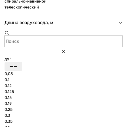
спирально-навивной
телескопический
Длина воздуховода, м
до 1
0,05
0,1
0,12
0,125
0,15
0,19
0,25
0,3
0,35