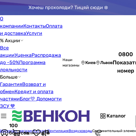
Хочеш прохолоди? Тицяй сюди ❄️
О
компании
Контакты
Оплата
и доставка
Услуги
% Акции
Все
0800
акции
Уценка
Распродажа
Наши
Показат
до -50%
Программа
Киев
Львов
магазины
лояльности
номер
Больше
Гарантия
Возврат и
обмен
Кредит и оплата
частями
Блог
💛 Допомогти
ЗСУ 💙
Каталог
100
Интернет-магазин
Каталог
Вентиляция
Воздуховоды
Соединительный элемен
бонусов
Корзина пуста