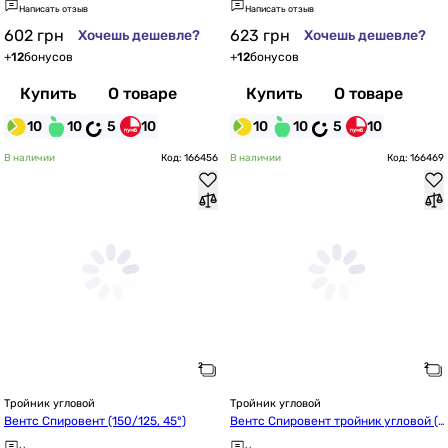
Написать отзыв
Написать отзыв
602
грн
623
грн
Хочешь дешевле?
Хочешь дешевле?
+
12
бонусов
+
12
бонусов
Купить
О товаре
Купить
О товаре
10
10
5
10
10
10
5
10
В наличии
Код: 166456
В наличии
Код: 166469
Тройник угловой
Тройник угловой
Вентс Спировент (150/125, 45°)
Вентс Спировент тройник угловой (d
224/150, 45°)