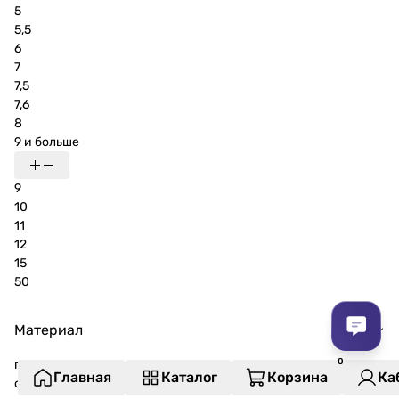
5
5,5
6
7
7,5
7,6
8
9 и больше
9
10
11
12
15
50
Материал
пластик
Главная
Каталог
Корзина
Ка
оцинкованная сталь