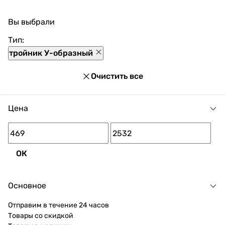
выгодно приобрести с доставкой по Украине. При
Вы выбрали
покупке Тройник угловой в нашем магазине
доступны разнообразные способы оплаты, покупка в
Тип:
кредит и множество акций и скидок для каждого
тройник У-образный
покупателя.
Очистить все
Цена
ОК
Основное
Отправим в течение 24 часов
Товары со скидкой