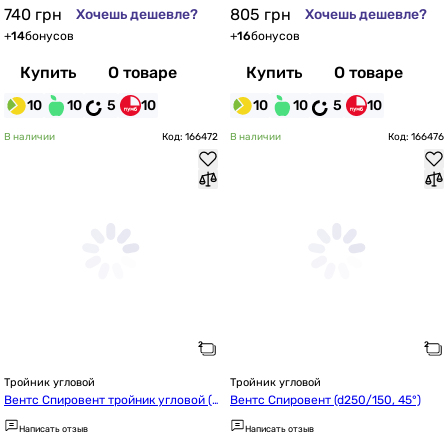
740
грн
805
грн
Хочешь дешевле?
Хочешь дешевле?
+
14
бонусов
+
16
бонусов
Купить
О товаре
Купить
О товаре
10
10
5
10
10
10
5
10
В наличии
Код: 166472
В наличии
Код: 166476
Тройник угловой
Тройник угловой
Вентс Спировент тройник угловой (d
Вентс Спировент (d250/150, 45°)
224/200, 45°)
Написать отзыв
Написать отзыв