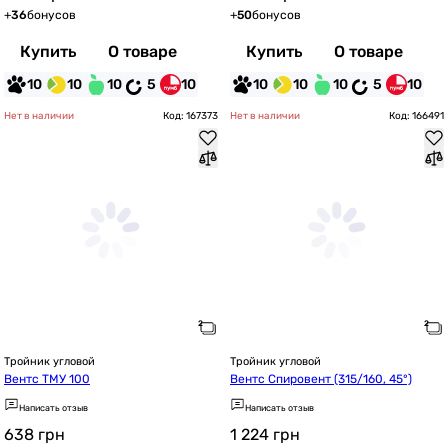
+
36
бонусов
+
50
бонусов
Купить
О товаре
Купить
О товаре
10
10
10
5
10
10
10
10
5
10
Нет в наличии
Код: 167373
Нет в наличии
Код: 166491
Тройник угловой
Тройник угловой
Вентс ТМУ 100
Вентс Спировент (315/160, 45°)
Написать отзыв
Написать отзыв
638
грн
1 224
грн