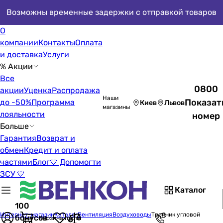
Возможны временные задержки с отправкой товаров
О
компании
Контакты
Оплата
и доставка
Услуги
% Акции
Все
0800
акции
Уценка
Распродажа
Наши
Показат
до -50%
Программа
Киев
Львов
магазины
лояльности
номер
Больше
Гарантия
Возврат и
обмен
Кредит и оплата
частями
Блог
💛 Допомогти
ЗСУ 💙
Каталог
100
Интернет-магазин
Каталог
Вентиляция
Воздуховоды
Тройник угловой
бонусов
Корзина пуста