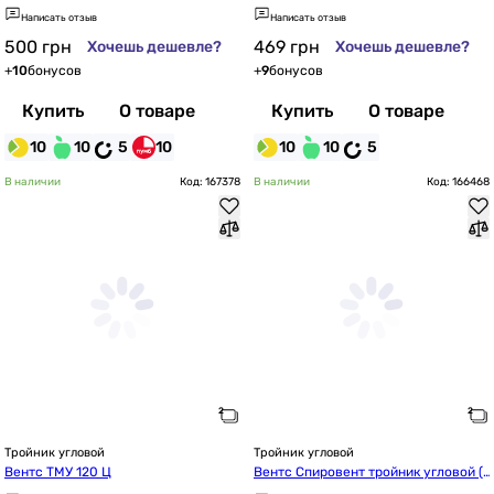
140, 45°)
Написать отзыв
Написать отзыв
500
грн
469
грн
Хочешь дешевле?
Хочешь дешевле?
+
10
бонусов
+
9
бонусов
Купить
О товаре
Купить
О товаре
10
10
5
10
10
10
5
В наличии
Код: 167378
В наличии
Код: 166468
Тройник угловой
Тройник угловой
Вентс ТМУ 120 Ц
Вентс Спировент тройник угловой (d
224/125, 45°)