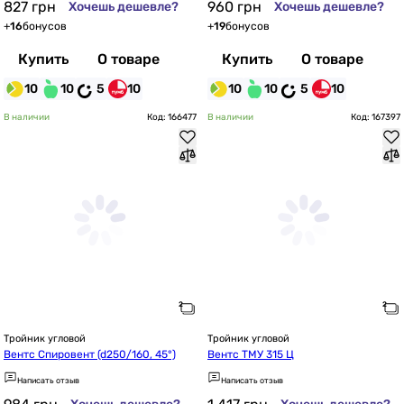
827
грн
960
грн
Хочешь дешевле?
Хочешь дешевле?
+
16
бонусов
+
19
бонусов
Купить
О товаре
Купить
О товаре
10
10
5
10
10
10
5
10
В наличии
Код: 166477
В наличии
Код: 167397
Тройник угловой
Тройник угловой
Вентс Спировент (d250/160, 45°)
Вентс ТМУ 315 Ц
Написать отзыв
Написать отзыв