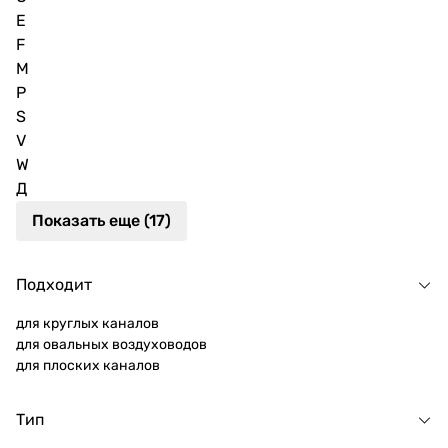
E
F
M
P
S
V
W
Д
Показать еще (17)
Подходит
для круглых каналов
для овальных воздуховодов
для плоских каналов
Тип