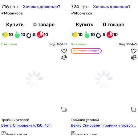
716
грн
724
грн
Хочешь дешевле?
Хочешь дешевле?
+
14
бонусов
+
14
бонусов
Купить
О товаре
Купить
О товаре
10
10
5
10
10
10
5
10
В наличии
Код: 166455
В наличии
Код: 166465
ОТПРАВИМ СЕГОДНЯ
Тройник угловой
Тройник угловой
Вентс Спировент (d150, 45°)
Вентс Спировент тройник угловой 2
00/150-45
Написать отзыв
Написать отзыв