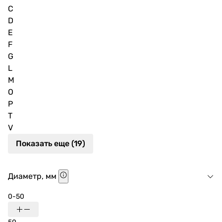
C
D
E
F
G
L
M
O
P
T
V
Показать еще (19)
Диаметр, мм
0-50