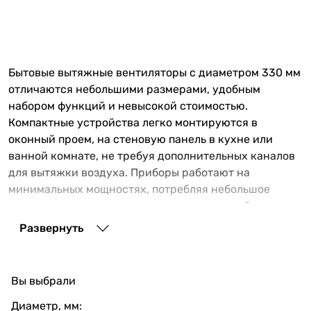
Бытовые вытяжные вентиляторы с диаметром 330 мм
отличаются небольшими размерами, удобным
набором функций и невысокой стоимостью.
Компактные устройства легко монтируются в
оконный проем, на стеновую панель в кухне или
ванной комнате, не требуя дополнительных каналов
для вытяжки воздуха. Приборы работают на
минимальных мощностях, потребляя небольшое
количество электроэнергии от стандартной
однофазной электросети.
Развернуть
Реверсивные вентиляторы 330 мм имеют свои
преимущества
Вы выбрали
Приборы для очистки и притока свежего воздуха
функционируют в двух рабочих режимах,
Диаметр, мм: