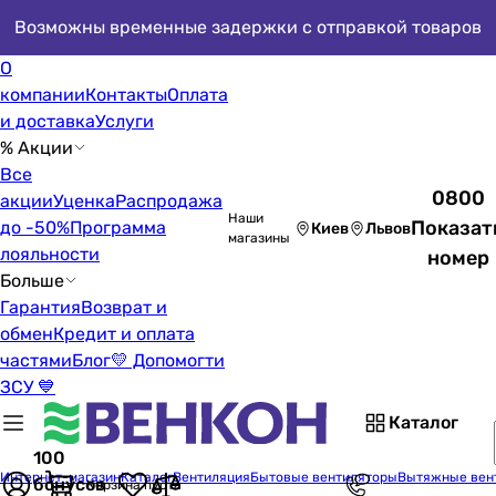
Возможны временные задержки с отправкой товаров
О
компании
Контакты
Оплата
и доставка
Услуги
% Акции
Все
0800
акции
Уценка
Распродажа
Наши
Показат
до -50%
Программа
Киев
Львов
магазины
лояльности
номер
Больше
Гарантия
Возврат и
обмен
Кредит и оплата
частями
Блог
💛 Допомогти
ЗСУ 💙
Каталог
100
Интернет-магазин
Каталог
Вентиляция
Бытовые вентиляторы
Вытяжные вен
бонусов
Корзина пуста