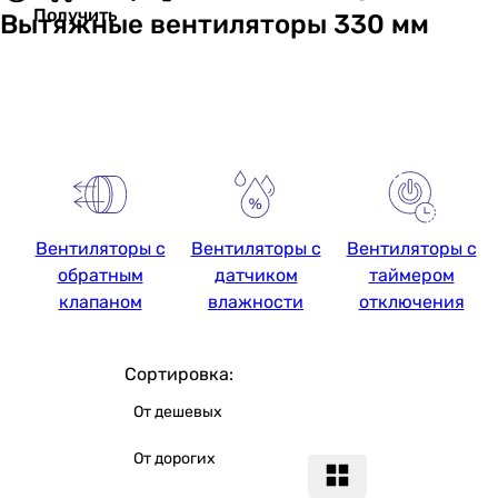
Получить
Вытяжные вентиляторы 330 мм
Вентиляторы с
Вентиляторы с
Вентиляторы с
обратным
датчиком
таймером
клапаном
влажности
отключения
Сортировка:
От дешевых
От дорогих