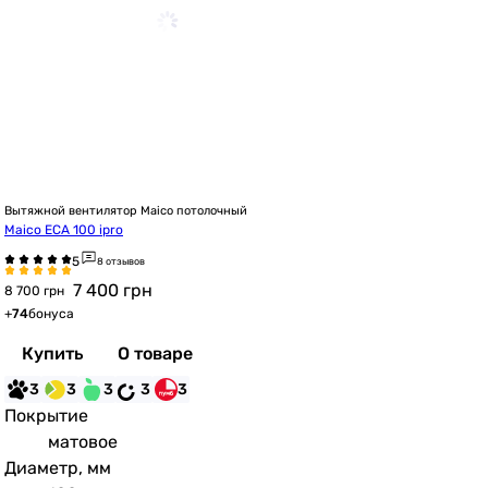
Вытяжной вентилятор Maico потолочный
Maico ECA 100 ipro
8 отзывов
7 400
грн
8 700 грн
+
74
бонуса
Купить
О товаре
3
3
3
3
3
Покрытие
матовое
Диаметр, мм