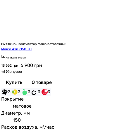
Вытяжной вентилятор Maico потолочный
Maico AWB 150 TC
Написать отзыв
6 900
грн
13 662 грн
+
69
бонусов
Купить
О товаре
3
3
3
3
3
Покрытие
матовое
Диаметр, мм
150
Расход воздуха, м³/час