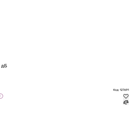
 дБ
Код: 127691
Е