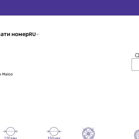
ати номер
RU
 Maico