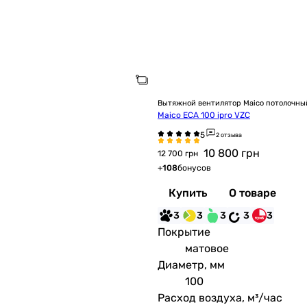
Вытяжной вентилятор Maico потолочны
Maico ECA 100 ipro VZC
2 отзыва
10 800
грн
12 700 грн
+
108
бонусов
Купить
О товаре
3
3
3
3
3
Покрытие
матовое
Диаметр, мм
100
Расход воздуха, м³/час