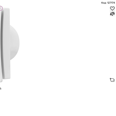
Код: 127174
Е
й