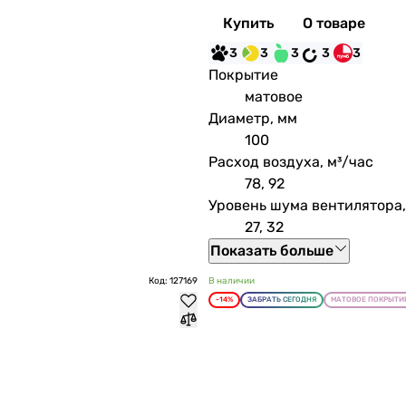
Купить
О товаре
3
3
3
3
3
Покрытие
матовое
Диаметр, мм
100
Расход воздуха, м³/час
78, 92
Уровень шума вентилятора,
27, 32
Показать больше
Код: 127169
В наличии
-14%
ЗАБРАТЬ СЕГОДНЯ
МАТОВОЕ ПОКРЫТИ