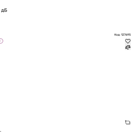
 дБ
Код: 127695
Е