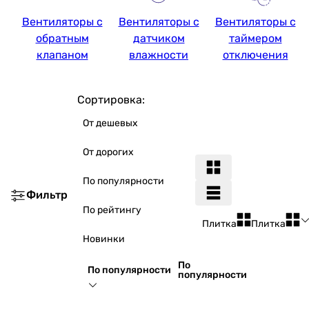
Вентиляторы с
Вентиляторы с
Вентиляторы с
обратным
датчиком
таймером
клапаном
влажности
отключения
Сортировка:
От дешевых
От дорогих
По популярности
Фильтр
По рейтингу
Плитка
Плитка
Новинки
По
По популярности
популярности