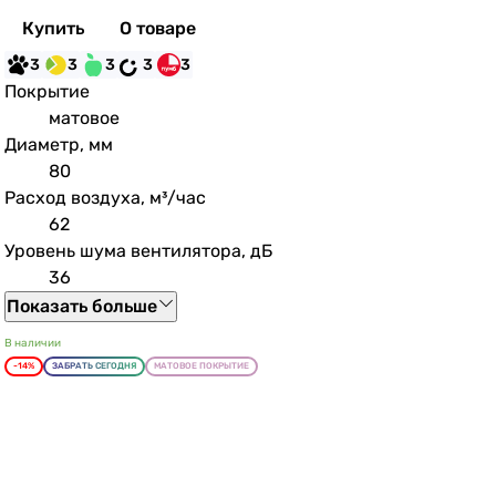
Купить
О товаре
3
3
3
3
3
Покрытие
матовое
Диаметр, мм
80
Расход воздуха, м³/час
62
Уровень шума вентилятора, дБ
36
Показать больше
В наличии
-14%
ЗАБРАТЬ СЕГОДНЯ
МАТОВОЕ ПОКРЫТИЕ