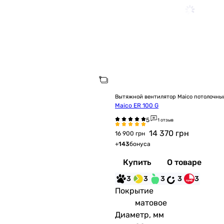
Вытяжной вентилятор Maico потолочны
Maico ER 100 G
1 отзыв
14 370
грн
16 900 грн
+
143
бонуса
Купить
О товаре
3
3
3
3
3
Покрытие
матовое
Диаметр, мм