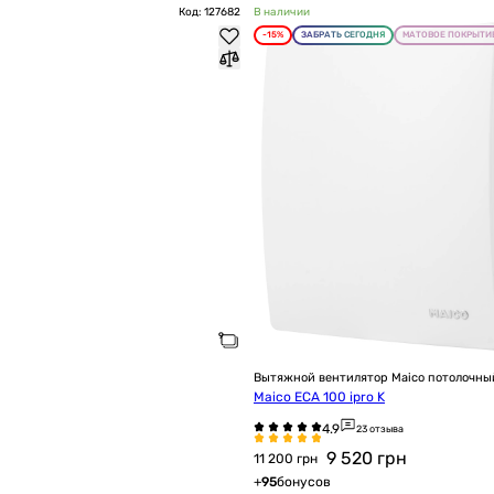
Код: 127682
В наличии
-15%
ЗАБРАТЬ СЕГОДНЯ
МАТОВОЕ ПОКРЫТИ
Вытяжной вентилятор Maico потолочны
Maico ECA 100 ipro K
23 отзыва
9 520
грн
11 200 грн
+
95
бонусов