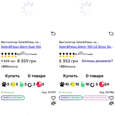
Вентилятор Soler&Palau на 
Вентилятор Soler&Palau на 
подшипниках
подшипниках
Soler&Palau Silent Dual 100
Soler&Palau Silent-100 CZ Silver Desi
gn (5210602600)
12 отзывов
3 отзыва
8 359
грн
5 352
грн
Хочешь дешевле?
9 828 грн
+
83
бонуса
+
53
бонуса
Купить
О товаре
Купить
О товаре
3
3
3
3
3
10
10
10
5
24
В наличии
Код: 127907
В наличии
Код: 307186
ЗАБРАТЬ СЕГОДНЯ
ЗАБРАТЬ СЕГОДНЯ
МАТОВОЕ ПОКРЫТИЕ