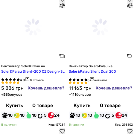
Вентилятор Soler&Palau на 
Вентилятор Soler&Palau на 
подшипниках
подшипниках
Soler&Palau Silent-200 CZ Design-3C 
Soler&Palau Silent Dual 200
(5210604000)
12 отзывов
6 отзывов
5 886
грн
11 163
грн
Хочешь дешевле?
Хочешь дешевле?
+
58
бонусов
+
111
бонусов
Купить
О товаре
Купить
О товаре
10
10
10
5
24
10
10
10
5
24
В наличии
Код: 127234
В наличии
Код: 293802