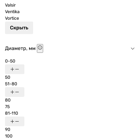
Valsir
Ventika
Vortice
Скрыть
Диаметр, мм
0-50
50
51-80
80
75
81-110
90
100