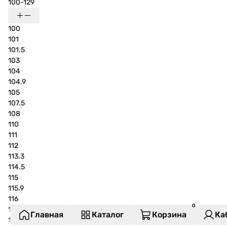
100-129
100
101
101.5
103
104
104.9
105
107.5
108
110
111
112
113.3
114.5
115
115.9
116
117
Главная
Каталог
Корзина
Ка
118