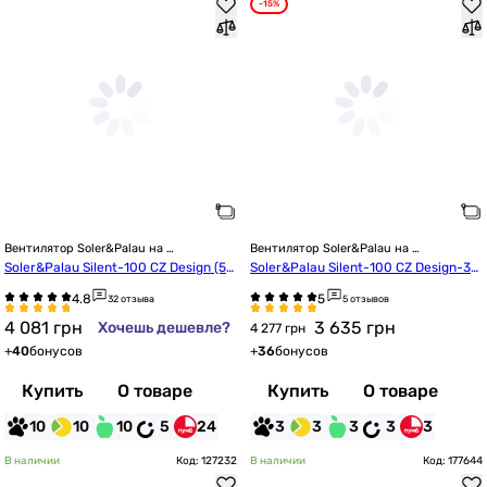
-15%
Вентилятор Soler&Palau на 
Вентилятор Soler&Palau на 
подшипниках
подшипниках
Soler&Palau Silent-100 CZ Design (52
Soler&Palau Silent-100 CZ Design-3C
10601800)
 (5210603100)
32 отзыва
5 отзывов
4 081
грн
3 635
грн
Хочешь дешевле?
4 277 грн
+
40
бонусов
+
36
бонусов
Купить
О товаре
Купить
О товаре
10
10
10
5
24
3
3
3
3
3
В наличии
Код: 127232
В наличии
Код: 177644