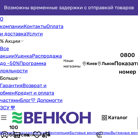
Возможны временные задержки с отправкой товаров
О
компании
Контакты
Оплата
и доставка
Услуги
% Акции
Все
0800
акции
Уценка
Распродажа
Наши
Показат
до -50%
Программа
Киев
Львов
магазины
лояльности
номер
Больше
Гарантия
Возврат и
обмен
Кредит и оплата
частями
Блог
💛 Допомогти
ЗСУ 💙
Каталог
100
Интернет-магазин
Каталог
Вентиляция
Бытовые вентиляторы
Вытяжные вен
бонусов
Корзина пуста