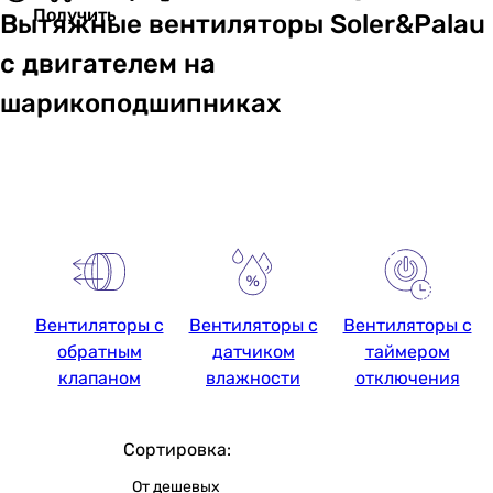
Получить
Вытяжные вентиляторы Soler&Palau
с двигателем на
шарикоподшипниках
Вентиляторы с
Вентиляторы с
Вентиляторы с
обратным
датчиком
таймером
клапаном
влажности
отключения
Сортировка:
От дешевых