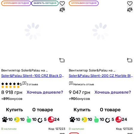
ОТПРАВИМ СЕГОДНЯ
ЗАБРАТЬ СЕГОДНЯ
ОТПРАВИМ СЕГОДНЯ
Вентилятор Soler&Palau на 
Вентилятор Soler&Palau на 
подшипниках
подшипниках
Soler&Palau Silent-100 CRZ Black De
Soler&Palau Silent-200 CZ Marble Bla
sign-4C
ck Design-4C (5210626100)
2 отзыва
Написать отзыв
8 918
грн
9 047
грн
Хочешь дешевле?
Хочешь дешевле?
+
89
бонусов
+
90
бонусов
Купить
О товаре
Купить
О товаре
10
10
10
5
24
10
10
10
5
24
В наличии
Код: 127223
В наличии
Код: 127225