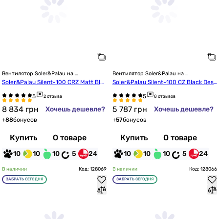
Вентилятор Soler&Palau на 
Вентилятор Soler&Palau на 
подшипниках
подшипниках
Soler&Palau Silent-100 CRZ Matt Bla
Soler&Palau Silent-100 CZ Black Desi
ck Design-4C
gn-4C (5210607400)
2 отзыва
8 отзывов
8 834
грн
5 787
грн
Хочешь дешевле?
Хочешь дешевле?
+
88
бонусов
+
57
бонусов
Купить
О товаре
Купить
О товаре
10
10
10
5
24
10
10
10
5
24
В наличии
Код: 128069
В наличии
Код: 128066
ЗАБРАТЬ СЕГОДНЯ
ЗАБРАТЬ СЕГОДНЯ