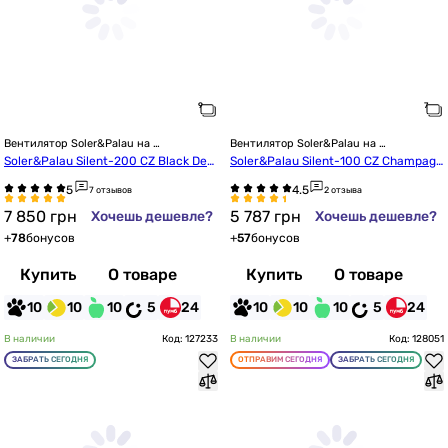
Вентилятор Soler&Palau на 
Вентилятор Soler&Palau на 
подшипниках
подшипниках
Soler&Palau Silent-200 CZ Black Desi
Soler&Palau Silent-100 CZ Champagn
gn-4C (5210616700)
e Design-4C (5210607200)
7 отзывов
2 отзыва
7 850
грн
5 787
грн
Хочешь дешевле?
Хочешь дешевле?
+
78
бонусов
+
57
бонусов
Купить
О товаре
Купить
О товаре
10
10
10
5
24
10
10
10
5
24
В наличии
Код: 127233
В наличии
Код: 128051
ЗАБРАТЬ СЕГОДНЯ
ОТПРАВИМ СЕГОДНЯ
ЗАБРАТЬ СЕГОДНЯ