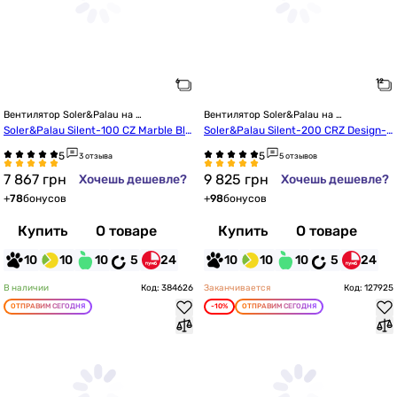
Вентилятор Soler&Palau на 
Вентилятор Soler&Palau на 
подшипниках
подшипниках
Soler&Palau Silent-100 CZ Marble Bla
Soler&Palau Silent-200 CRZ Design-3
ck Design-4C (5210611900)
C (5210604100)
3 отзыва
5 отзывов
7 867
грн
9 825
грн
Хочешь дешевле?
Хочешь дешевле?
+
78
бонусов
+
98
бонусов
Купить
О товаре
Купить
О товаре
10
10
10
5
24
10
10
10
5
24
В наличии
Код: 384626
Заканчивается
Код: 127925
ОТПРАВИМ СЕГОДНЯ
-10%
ОТПРАВИМ СЕГОДНЯ