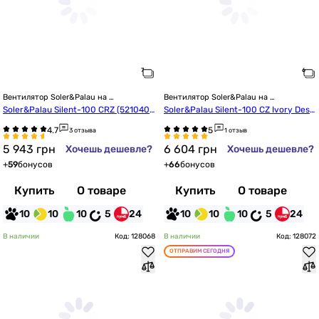
Вентилятор Soler&Palau на 
Вентилятор Soler&Palau на 
подшипниках
подшипниках
Soler&Palau Silent-100 CRZ (5210401
Soler&Palau Silent-100 CZ Ivory Desi
500)
gn-4C (5210622600)
3 отзыва
1 отзыв
5 943
грн
6 604
грн
Хочешь дешевле?
Хочешь дешевле?
+
59
бонусов
+
66
бонусов
Купить
О товаре
Купить
О товаре
10
10
10
5
24
10
10
10
5
24
В наличии
Код: 128068
В наличии
Код: 128072
ОТПРАВИМ СЕГОДНЯ