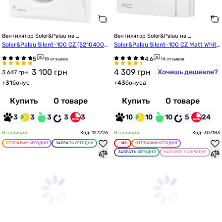
Вентилятор Soler&Palau на 
Вентилятор Soler&Palau на 
подшипниках
подшипниках
Soler&Palau Silent-100 CZ (52104007
Soler&Palau Silent-100 CZ Matt White 
00)
Design-4C
18 отзывов
14 отзывов
3 100
грн
4 309
грн
Хочешь дешевле?
3 647 грн
+
31
бонус
+
43
бонуса
Купить
О товаре
Купить
О товаре
3
3
3
3
3
10
10
10
5
24
В наличии
Код: 127226
В наличии
Код: 307183
ОТПРАВИМ СЕГОДНЯ
ЗАБРАТЬ СЕГОДНЯ
-14%
ОТПРАВИМ СЕГОДНЯ
ЗАБРАТЬ СЕГОДНЯ
МАТОВОЕ ПОКРЫТИЕ