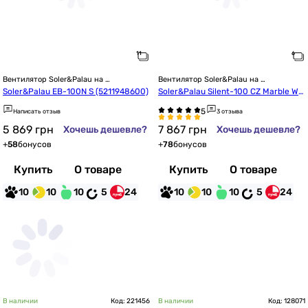
Вентилятор Soler&Palau на 
Вентилятор Soler&Palau на 
подшипниках
подшипниках
Soler&Palau EB-100N S (5211948600)
Soler&Palau Silent-100 CZ Marble Whi
te Design-4C (5210612000)
Написать отзыв
3 отзыва
5 869
грн
7 867
грн
Хочешь дешевле?
Хочешь дешевле?
+
58
бонусов
+
78
бонусов
Купить
О товаре
Купить
О товаре
10
10
10
5
24
10
10
10
5
24
В наличии
Код: 221456
В наличии
Код: 128071