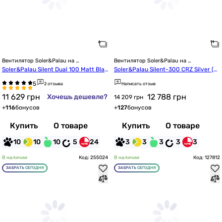
Вентилятор Soler&Palau на 
Вентилятор Soler&Palau на 
подшипниках
подшипниках
Soler&Palau Silent Dual 100 Matt Blac
Soler&Palau Silent-300 CRZ Silver (5
k
210321500)
2 отзыва
Написать отзыв
11 629
грн
12 788
грн
Хочешь дешевле?
14 209 грн
+
116
бонусов
+
127
бонусов
Купить
О товаре
Купить
О товаре
10
10
10
5
24
3
3
3
3
3
В наличии
Код: 255024
В наличии
Код: 127812
ЗАБРАТЬ СЕГОДНЯ
ЗАБРАТЬ СЕГОДНЯ