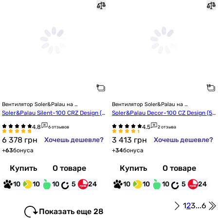
Вентилятор Soler&Palau на 
Вентилятор Soler&Palau на 
подшипниках
подшипниках
Soler&Palau Silent-100 CRZ Design (5
Soler&Palau Decor-100 CZ Design (52
210601900)
10217900)
6 отзывов
2 отзыва
6 378
грн
3 413
грн
Хочешь дешевле?
Хочешь дешевле?
+
63
бонуса
+
34
бонуса
Купить
О товаре
Купить
О товаре
10
10
10
5
24
10
10
10
5
24
1
2
3
...
6
Показать еще 28