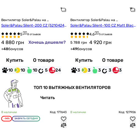
Вентилятор Soler&Palau на 
Вентилятор Soler&Palau на 
подшипниках
подшипниках
Soler&Palau Silent-200 CZ (52104247
Soler&Palau Silent-100 CZ Matt Black 
00)
Design-4C
8 отзывов
5 отзывов
4 880
грн
4 920
грн
Хочешь дешевле?
5 788 грн
+
48
бонусов
+
49
бонусов
Купить
О товаре
Купить
О товаре
10
10
10
5
24
3
3
3
3
3
ТОП 10 ВЫТЯЖНЫХ ВЕНТИЛЯТОРОВ
Читать
В наличии
Код: 177643
В наличии
Код: 127906
-14%
ЗАБРАТЬ СЕГОДНЯ