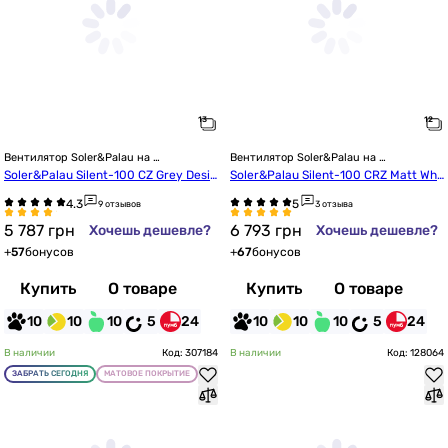
Вентилятор Soler&Palau на 
Вентилятор Soler&Palau на 
подшипниках
подшипниках
Soler&Palau Silent-100 CZ Grey Desig
Soler&Palau Silent-100 CRZ Matt Whi
n-4C (5210607300)
te Design-4C
9 отзывов
3 отзыва
5 787
грн
6 793
грн
Хочешь дешевле?
Хочешь дешевле?
+
57
бонусов
+
67
бонусов
Купить
О товаре
Купить
О товаре
10
10
10
5
24
10
10
10
5
24
В наличии
Код: 307184
В наличии
Код: 128064
ЗАБРАТЬ СЕГОДНЯ
МАТОВОЕ ПОКРЫТИЕ