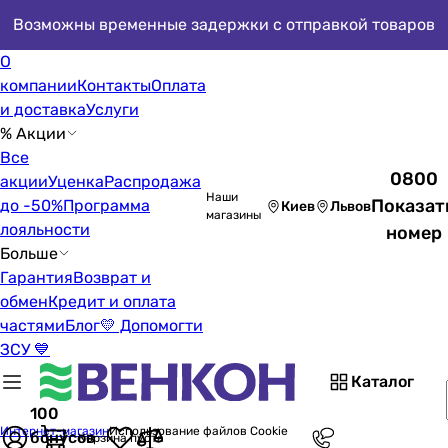
Возможны временные задержки с отправкой товаров
О
компании
Контакты
Оплата
и доставка
Услуги
% Акции
Все
0800
акции
Уценка
Распродажа
Наши
Показат
до -50%
Программа
Киев
Львов
магазины
лояльности
номер
Больше
Гарантия
Возврат и
обмен
Кредит и оплата
частями
Блог
💛 Допомогти
ЗСУ 💙
Каталог
100
Интернет-магазин
Использование файлов Cookie
бонусов
Корзина пуста