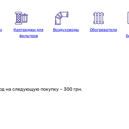
и
Картриджи для
Воздуховоды
Обогреватели
фильтров
б
д на следующую покупку – 300 грн.