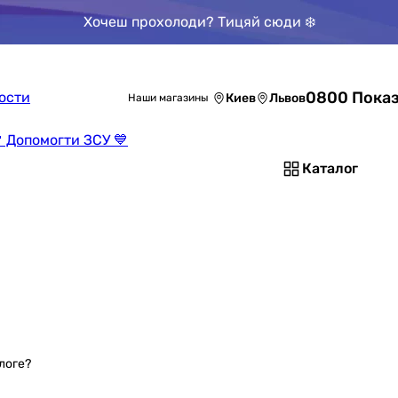
Хочеш прохолоди? Тицяй сюди ❄️
0800 Показ
ости
Киев
Львов
Наши магазины
 Допомогти ЗСУ 💙
Каталог
логе?