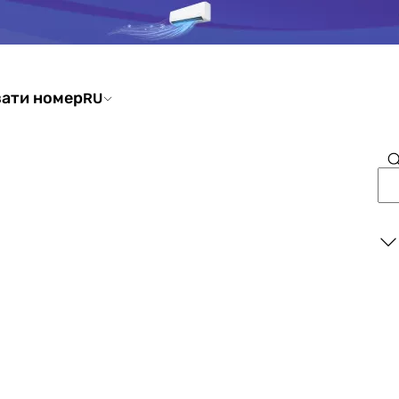
ати номер
RU