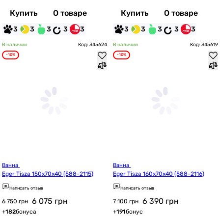
Купить
О товаре
Купить
О товаре
3
3
3
3
3
3
3
3
3
3
В наличии
Код: 345624
В наличии
Код: 345619
-10%
-10%
Ванна 
Ванна 
Eger Tisza 150x70x40 (588-2115)
Eger Tisza 160x70x40 (588-2116)
Написать отзыв
Написать отзыв
6 075
грн
6 390
грн
6 750 грн
7 100 грн
+
182
бонуса
+
191
бонус