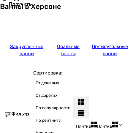
Получить
Ванны в Херсоне
Закругленные
Овальные
Прямоугольные
ванны
ванны
ванны
Сортировка:
От дешевых
От дорогих
По популярности
Фильтр
По рейтингу
Плитка
Плитка
Новинки