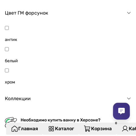
Цвет ГМ форсунок
антик
белый
хром
Коллекции
Необходимо купить ванну в Херсоне?
подберем оптимальное решение
Главная
Каталог
Корзина
Ка