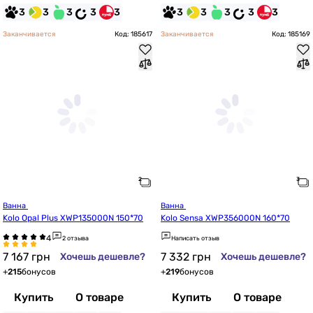
3
3
3
3
3
3
3
3
3
3
Заканчивается
Код: 185617
Заканчивается
Код: 185169
Ванна 
Ванна 
Kolo Opal Plus XWP135000N 150*70
Kolo Sensa XWP356000N 160*70
2 отзыва
Написать отзыв
7 167
грн
7 332
грн
Хочешь дешевле?
Хочешь дешевле?
+
215
бонусов
+
219
бонусов
Купить
О товаре
Купить
О товаре