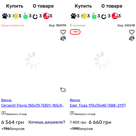
Купить
О товаре
Купить
О товаре
3
3
3
3
3
3
3
3
3
3
Заканчивается
Код: 184998
В наличии
Код: 345618
-10%
Ванна 
Ванна 
Cersanit Flavia 150x70 (S301-105/AZ
Eger Tisza 170x70x40 (588-2117)
BR1000523360)
Написать отзыв
Написать отзыв
6 564
грн
6 660
грн
Хочешь дешевле?
7 400 грн
+
196
бонусов
+
199
бонусов