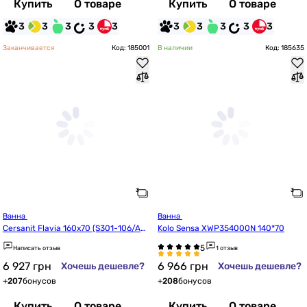
Купить
О товаре
Купить
О товаре
3
3
3
3
3
3
3
3
3
3
Заканчивается
Код: 185001
В наличии
Код: 185635
Ванна 
Ванна 
Cersanit Flavia 160x70 (S301-106/AZ
Kolo Sensa XWP354000N 140*70
BR1000533361)
Написать отзыв
1 отзыв
6 927
грн
6 966
грн
Хочешь дешевле?
Хочешь дешевле?
+
207
бонусов
+
208
бонусов
Купить
О товаре
Купить
О товаре