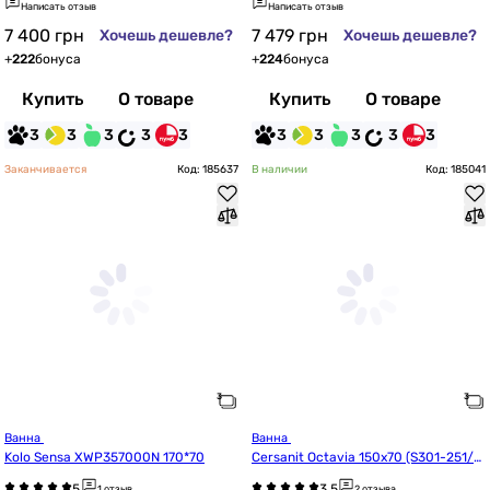
Написать отзыв
Написать отзыв
7 400
грн
7 479
грн
Хочешь дешевле?
Хочешь дешевле?
+
222
бонуса
+
224
бонуса
Купить
О товаре
Купить
О товаре
3
3
3
3
3
3
3
3
3
3
Заканчивается
Код: 185637
В наличии
Код: 185041
Ванна 
Ванна 
Kolo Sensa XWP357000N 170*70
Cersanit Octavia 150x70 (S301-251/A
ZBR1002750032)
1 отзыв
2 отзыва