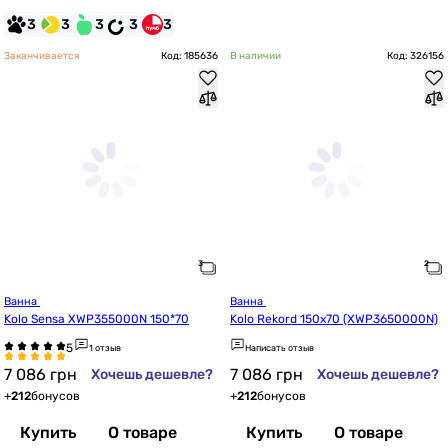
3
3
3
3
3
Заканчивается
Код: 185636
В наличии
Код: 326156
Ванна 
Ванна 
Kolo Sensa XWP355000N 150*70
Kolo Rekord 150x70 (XWP3650000N)
1 отзыв
Написать отзыв
7 086
грн
7 086
грн
Хочешь дешевле?
Хочешь дешевле?
+
212
бонусов
+
212
бонусов
Купить
О товаре
Купить
О товаре