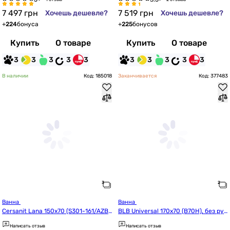
7 497
грн
7 519
грн
Хочешь дешевле?
Хочешь дешевле?
+
224
бонуса
+
225
бонусов
Купить
О товаре
Купить
О товаре
3
3
3
3
3
3
3
3
3
3
В наличии
Код: 185018
Заканчивается
Код: 377483
Ванна 
Ванна 
Cersanit Lana 150x70 (S301-161/AZB
BLB Universal 170x70 (B70H), без руч
R1001641943)
ек
Написать отзыв
Написать отзыв