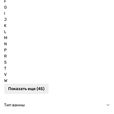
F
G
I
J
K
L
M
N
P
R
S
T
V
W
Показать еще (45)
Тип ванны