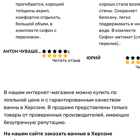
прогибаются, хорошей
хорошо стала возл
толщины акрил,
стены. Сохраняет
комфортно отдыхать,
белизну, легко
большой объем, в
поддерживать в ч
комплекте сифон с
виде. В комлекте
переливом..
Сифон-автомат (с
перелив)..
АНТОН ЧУВАШЕН
КО
ЮРИЙ
Читать отзыв
Ч
В нашем интернет-магазине можно купить по
лояльной цене и с гарантированным качеством
ванны в Херсоне. В продаже представлены только
товары от проверенных производителей, имеющих
безупречную репутацию.
На нашем сайте заказать ванные в Херсоне