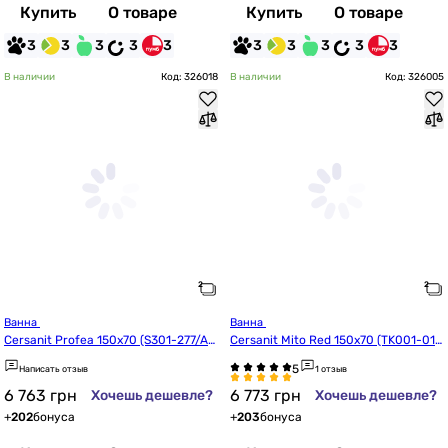
Купить
О товаре
Купить
О товаре
3
3
3
3
3
3
3
3
3
3
В наличии
Код: 326018
В наличии
Код: 326005
Ванна 
Ванна 
Cersanit Profea 150x70 (S301-277/AZ
Cersanit Mito Red 150x70 (TK001-01
BR1003020032)
8/AZBR1000633595)
Написать отзыв
1 отзыв
6 763
грн
6 773
грн
Хочешь дешевле?
Хочешь дешевле?
+
202
бонуса
+
203
бонуса