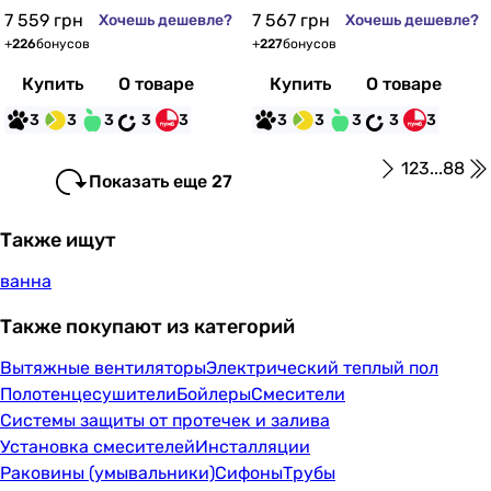
7 559
грн
7 567
грн
Хочешь дешевле?
Хочешь дешевле?
+
226
бонусов
+
227
бонусов
Купить
О товаре
Купить
О товаре
3
3
3
3
3
3
3
3
3
3
1
2
3
...
88
Показать еще 27
Также ищут
ванна
Также покупают из категорий
Вытяжные вентиляторы
Электрический теплый пол
Полотенцесушители
Бойлеры
Смесители
Системы защиты от протечек и залива
Установка смесителей
Инсталляции
Раковины (умывальники)
Сифоны
Трубы