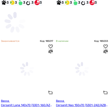
3
3
3
3
3
3
3
3
3
3
Заканчивается
Код: 185017
В наличии
Код: 185033
Ванна 
Ванна 
Cersanit Lana 140x70 (S301-160/AZB
Cersanit Nao 150x70 (S301-242/AZBR