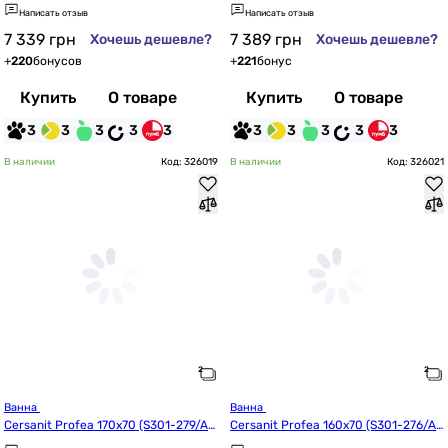
R1001631943)
1002660032)
Написать отзыв
Написать отзыв
7 339
грн
7 389
грн
Хочешь дешевле?
Хочешь дешевле?
+
220
бонусов
+
221
бонус
Купить
О товаре
Купить
О товаре
3
3
3
3
3
3
3
3
3
3
В наличии
Код: 326019
В наличии
Код: 326021
Ванна 
Ванна 
Cersanit Profea 170x70 (S301-279/AZ
Cersanit Profea 160x70 (S301-276/AZ
BR1003040032)
BR1003010032)