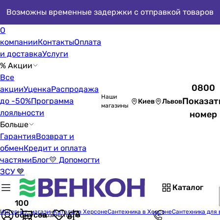
Возможны временные задержки с отправкой товаров
О
компании
Контакты
Оплата
и доставка
Услуги
% Акции
Все
0800
акции
Уценка
Распродажа
Наши
Показат
до -50%
Программа
Киев
Львов
магазины
лояльности
номер
Больше
Гарантия
Возврат и
обмен
Кредит и оплата
частями
Блог
💛 Допомогти
ЗСУ 💙
Каталог
100
Интернет-магазин
Каталог в Херсоне
Сантехника в Херсоне
Сантехника для 
бонусов
Корзина пуста