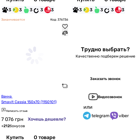
3
3
3
3
3
3
3
3
3
3
Заканчивается
Код: 376736
Трудно выбрать?
Качественно подберем решение
Заказать звонок
Ванна 
Видеозвонок
Smavit Cassia 150x70 (1150101)
или
Написать отзыв
telegram
viber
7 076
грн
Хочешь дешевле?
+
212
бонусов
Купить
О товаре