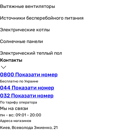
акрил
Вытяжные вентиляторы
акрил
Количество мест
Источники бесперебойного питания
одноместные
Электрические котлы
одноместные
одноместные
Солнечные панели
одноместные
одноместные
Электрический теплый пол
одноместные
Контакты
одноместные
одноместные
0800 Показати номер
одноместные
Бесплатно по Украине
044 Показати номер
одноместные
одноместные
032 Показати номер
Комплектация
По тарифу оператора
Мы на связи
-
пн - вс: 09:01 - 20:00
-
Адреса магазинов
-
Киев, Всеволода Змиенко, 21
-