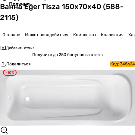
Получить
Ванна Eger Tisza 150x70x40 (588-
2115)
О товаре
Может понадобиться
Комплекты
Коллекция
Ха
Добавить отзыв
Получите
до 250 бонусов за отзыв
Поделиться
Код:
345624
-10%