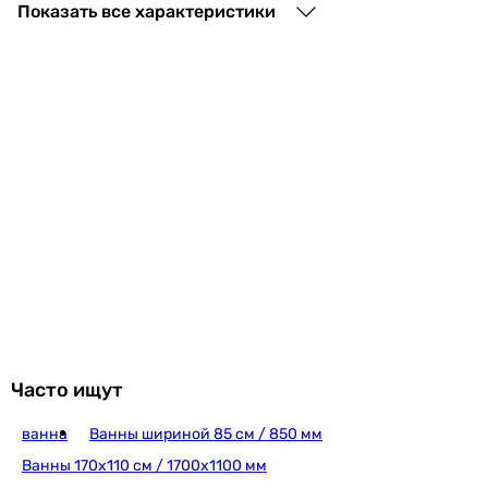
9 220
грн
Купить
Показать все характеристики
Besco Modern 150x70 (WAM-
9 298
грн
Купить
Besco Majka Nova 150x70 (WAM
8 184
грн
Купить
Часто ищут
ванна
Ванны шириной 85 см / 850 мм
Volle Fiesta 150x70 (1234
Ванны 170х110 см / 1700х1100 мм