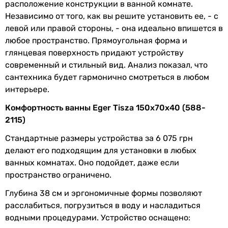
расположение конструкции в ванной комнате.
Цвет
белый
Независимо от того, как вы решите установить ее, - с
левой или правой стороны, - она идеально впишется в
Габариты в упаковке
любое пространство. Прямоугольная форма и
глянцевая поверхность придают устройству
Длина в
1520 мм
современный и стильный вид. Анализ показал, что
упаковке
сантехника будет гармонично смотреться в любом
интерьере.
Ширина в
730 мм
упаковке
Комфортность ванны Eger Tisza 150x70x40 (588-
2115)
Высота в
420 мм
упаковке
Стандартные размеры устройства за 6 075 грн
делают его подходящим для установки в любых
Вес в упаковке
22.3 кг
ванных комнатах. Оно подойдет, даже если
пространство ограничено.
Гарантия
Глубина 38 см и эргономичные формы позволяют
расслабиться, погрузиться в воду и насладиться
Гарантия
60 мес.
водными процедурами. Устройство оснащено: