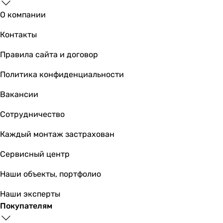
Kolo Supero 150x70 (
О компании
Контакты
Правила сайта и договор
9 111
грн
Купить
Политика конфиденциальности
Cersanit Profea 150x70 (S301-277/AZBR100
Вакансии
Сотрудничество
Каждый монтаж застрахован
6 763
грн
Купить
Сервисный центр
Cersanit Flavia 150x70 (S301-105/AZBR100
Наши объекты, портфолио
Наши эксперты
Покупателям