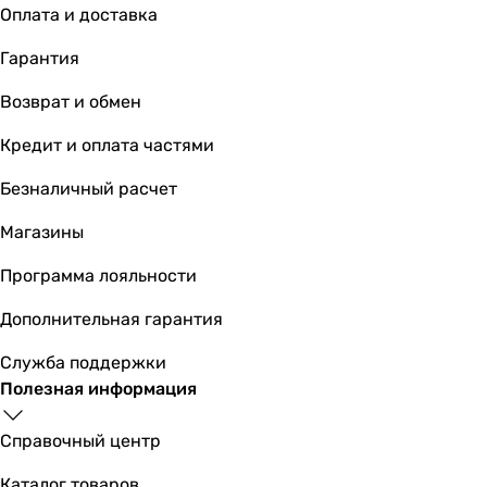
6 564
грн
Купить
Оплата и доставка
Гарантия
Основные характеристики
Тип ванны
Возврат и обмен
пристенная
Кредит и оплата частями
пристенная
пристенная
Безналичный расчет
пристенная
пристенная
Магазины
пристенная
Программа лояльности
пристенная
пристенная
Дополнительная гарантия
пристенная
пристенная
Служба поддержки
пристенная
Полезная информация
Сторона установки
универсальная
Справочный центр
универсальная
Каталог товаров