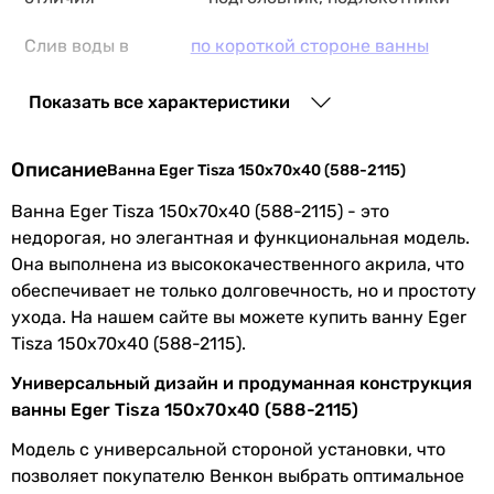
Слив воды в
по короткой стороне ванны
канализацию
Показать все характеристики
Форма ванны
прямоугольная
Описание
Поверхность
глянцевая
Ванна Eger Tisza 150x70x40 (588-2115)
Ванна Eger Tisza 150x70x40 (588-2115) - это
Производство
Венгрия
недорогая, но элегантная и функциональная модель.
Она выполнена из высококачественного акрила, что
Коллекции
TISZA
обеспечивает не только долговечность, но и простоту
ухода. На нашем сайте вы можете купить ванну Eger
Физические характеристики
Tisza 150x70x40 (588-2115).
Длина
150 см
Универсальный дизайн и продуманная конструкция
ванны Eger Tisza 150x70x40 (588-2115)
Ширина
70 см
Модель с универсальной стороной установки, что
Высота
38 см
позволяет покупателю Венкон выбрать оптимальное