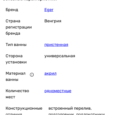
Бренд
Eger
Страна
Венгрия
регистрации
бренда
Тип ванны
пристенная
Сторона
универсальная
установки
Материал
акрил
ванны
Количество
одноместные
мест
Конструкционные
встроенный перелив,
отличия
подголовник, подлокотники