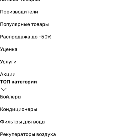
универсальная
универсальная
Производители
универсальная
универсальная
Популярные товары
универсальная
Распродажа до -50%
универсальная
универсальная
Уценка
универсальная
универсальная
Услуги
Материал ванны
Акции
акрил
ТОП категории
акрил
акрил
Бойлеры
акрил
акрил
Кондиционеры
акрил
акрил
Фильтры для воды
акрил
Рекуператоры воздуха
акрил