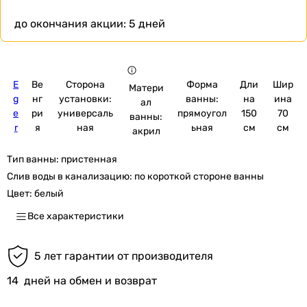
до окончания акции:
5 дней
E
Ве
Сторона
Форма
Дли
Шир
Матери
g
нг
установки:
ванны:
на
ина
ал
e
ри
универсаль
прямоугол
150
70
ванны:
r
я
ная
ьная
см
см
акрил
Тип ванны:
пристенная
Слив воды в канализацию:
по короткой стороне ванны
Цвет:
белый
Все характеристики
5 лет гарантии от производителя
14
дней на обмен и возврат