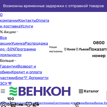
Возможны временные задержки с отправкой товаров
О
компании
Контакты
Оплата
и доставка
Услуги
% Акции
Все
0800
акции
Уценка
Распродажа
Наши
Показат
до -50%
Программа
Киев
Львов
магазины
лояльности
номер
Больше
Гарантия
Возврат и
обмен
Кредит и оплата
частями
Блог
💛 Допомогти
ЗСУ 💙
Каталог
100
Интернет-магазин
Каталог
Сантехника
Сантехника для ванны
Ванны
Ванны Eg
бонусов
Корзина пуста