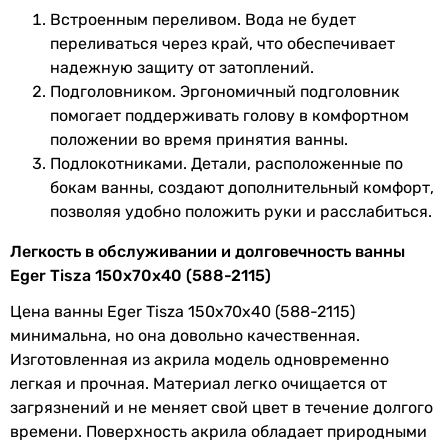
Увидели ошибку в описании или характеристиках?
Встроенным переливом. Вода не будет
Сообщите нам об этом!
переливаться через край, что обеспечивает
Сообщить об ошибке
надежную защиту от затоплений.
Подголовником. Эргономичный подголовник
Характеристики, комплектация и фотографии Eger Tisza
помогает поддерживать голову в комфортном
150x70x40 (588-2115) носят ознакомительный характер и
могут изменяться производителем без уведомления.
положении во время принятия ванны.
Магазин не несет ответственности за изменения,
Подлокотниками. Детали, расположенные по
внесенные производителем.
бокам ванны, создают дополнительный комфорт,
позволяя удобно положить руки и расслабиться.
Легкость в обслуживании и долговечность ванны
Eger Tisza 150x70x40 (588-2115)
Цена ванны Eger Tisza 150x70x40 (588-2115)
минимальна, но она довольно качественная.
Изготовленная из акрила модель одновременно
легкая и прочная. Материал легко очищается от
загрязнений и не меняет свой цвет в течение долгого
времени. Поверхность акрила обладает природными