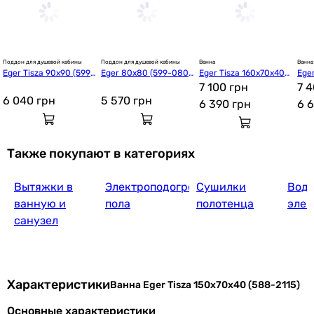
Поддон для душевой кабины
Поддон для душевой кабины
Ванна
Ванна
Eger Tisza 90x90 (599-
Eger 80x80 (599-080
Eger Tisza 160x70x40
Ege
0909R)
8R)
 (588-2116)
7 100 грн
 (58
7 
6 040
грн
5 570
грн
6 390
грн
6 
Также покупают в категориях
Вытяжки в
Электроподогрев
Сушилки
Водо
ванную и
пола
полотенца
элек
санузел
Характеристики
Ванна Eger Tisza 150x70x40 (588-2115)
Основные характеристики