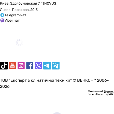
Киев, Здолбуновская 7 Г (NOVUS)
гарантийный талон, ванна
Львов, Порохова, 20 Б
-
Telegram чат
-
Viber чат
-
ножки
ножки
ножки
Конструкционные отличия
встроенный перелив, подголовник, подлокотники
-
-
-
-
ТОВ "Експерт з кліматичної техніки" © ВЕНКОН™ 2006-
-
2026
-
-
-
-