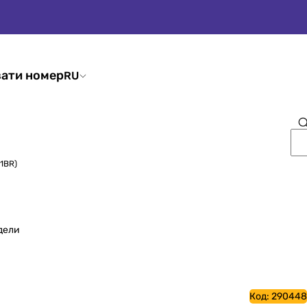
ати номер
RU
1BR)
дели
Код:
290448