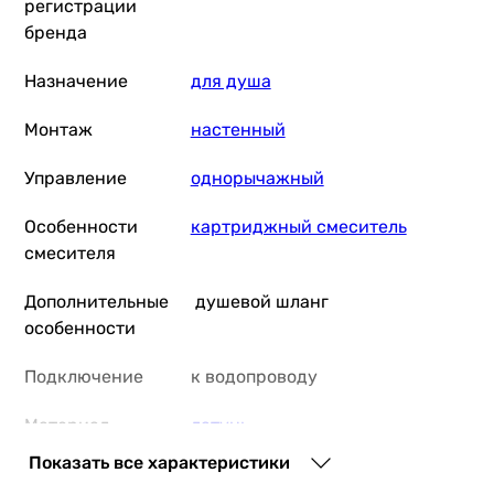
регистрации
21 404
грн
бренда
Купить
Назначение
для душа
Q-Tap Sloup QT57103OC Chrome
Монтаж
настенный
Управление
однорычажный
8 223
грн
Купить
Особенности
картриджный смеситель
смесителя
Ferro Algeo Square BAQ7
Дополнительные
душевой шланг
особенности
Подключение
к водопроводу
3 845
грн
Купить
Материал
латунь
Показать все характеристики
Основные характеристики
Производство
Италия
Назначение