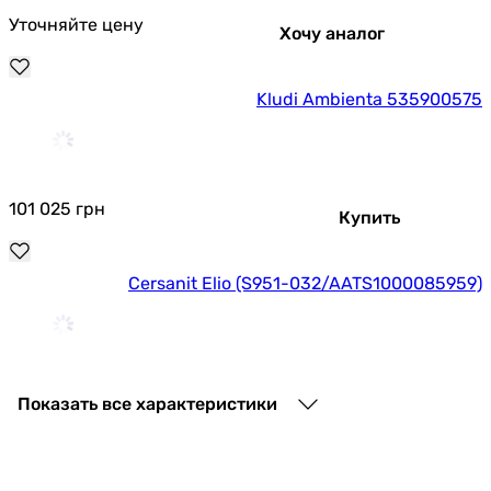
Уточняйте цену
Хочу аналог
Kludi Ambienta 535900575
101 025
грн
Купить
Cersanit Elio (S951-032/AATS1000085959)
3 939
грн
Купить
Показать все характеристики
Cersanit Luvio (S951-037/AATS1000135959)