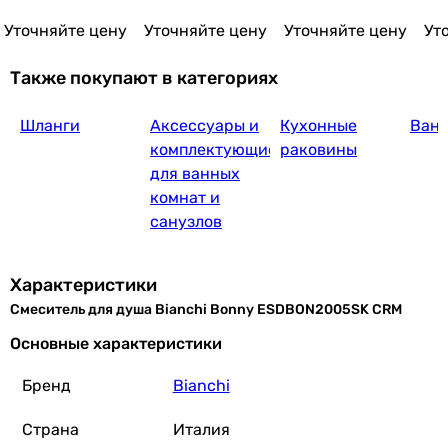
Уточняйте цену
Уточняйте цену
Уточняйте цену
Ут
Ferro Algeo BAG7
Также покупают в категориях
Шланги
Аксессуары и
Кухонные
Ван
3 410
грн
Купить
комплектующие
раковины
для ванных
комнат и
Ravak Rosa RS RS 032.00/150
санузлов
Характеристики
3 419
грн
Смеситель для душа Bianchi Bonny ESDBON2005SK CRM
Купить
Основные характеристики
Nobili Live (WESK100-1TCR)
Бренд
Bianchi
Страна
Италия