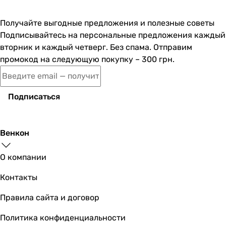
однорычажный
Получайте выгодные предложения и полезные советы
однорычажный
Подписывайтесь на персональные предложения каждый
электронный
вторник и каждый четверг. Без спама. Отправим
Переключатель ванна/душ
промокод на следующую покупку – 300 грн.
-
-
-
-
Подписаться
-
-
-
Венкон
-
-
О компании
поворотный
Контакты
-
Оснащение
Правила сайта и договор
-
аэратор
Политика конфиденциальности