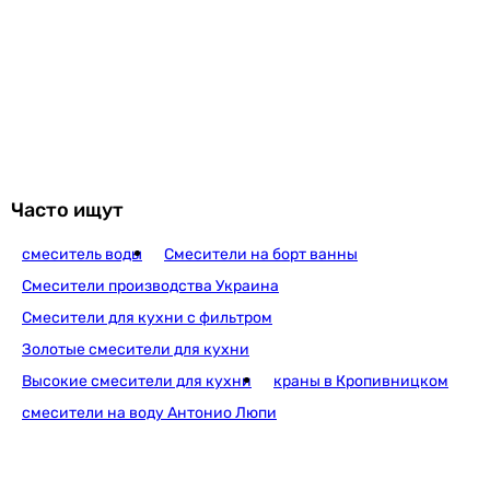
врезной
настенный
настенный
настенный
настенный
настенный
настенный
настенный, скрытый
Часто ищут
настенный
настенный
смеситель воды
Смесители на борт ванны
Управление
Смесители производства Украина
однорычажный
Смесители для кухни с фильтром
однорычажный
Золотые смесители для кухни
однорычажный
Высокие смесители для кухни
краны в Кропивницком
однорычажный
однорычажный
смесители на воду Антонио Люпи
однорычажный
-
однорычажный