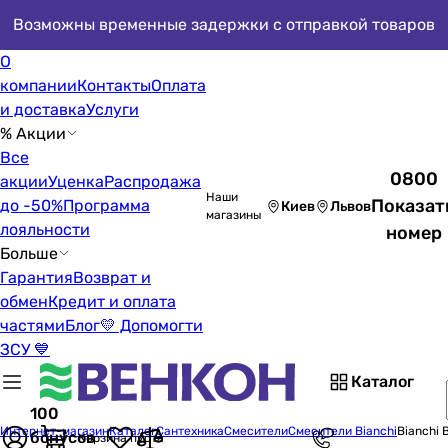
Возможны временные задержки с отправкой товаров
О
компании
Контакты
Оплата
и доставка
Услуги
% Акции
Все
0800
акции
Уценка
Распродажа
Наши
Показат
до -50%
Программа
Киев
Львов
магазины
лояльности
номер
Больше
Гарантия
Возврат и
обмен
Кредит и оплата
частями
Блог
💛 Допомогти
ЗСУ 💙
Каталог
100
Интернет-магазин
Каталог
Сантехника
Смесители
Смесители Bianchi
Bianchi
бонусов
Корзина пуста