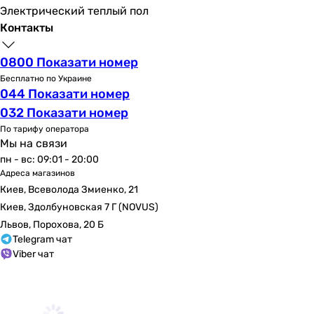
-
Электрический теплый пол
Примечание к смесителям
Контакты
-
-
0800 Показати номер
-
Бесплатно по Украине
-
044 Показати номер
-
032 Показати номер
-
По тарифу оператора
-
Мы на связи
-
пн - вс: 09:01 - 20:00
для монтажа требуется скрытая часть Nobili WE81200/T
Адреса магазинов
-
Киев, Всеволода Змиенко, 21
-
Киев, Здолбуновская 7 Г (NOVUS)
Материал
Львов, Порохова, 20 Б
латунь
Telegram чат
Viber чат
латунь
латунь
латунь
латунь