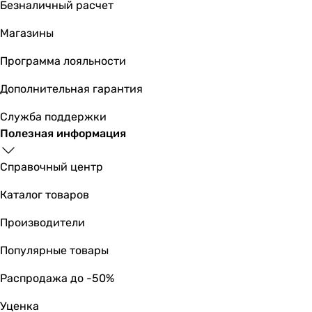
Безналичный расчет
-
-
Магазины
Дополнительные особенности
душевой шланг
Программа лояльности
душевой шланг
Дополнительная гарантия
-
-
Служба поддержки
-
Полезная информация
-
-
Справочный центр
-
-
Каталог товаров
верхний душ
Производители
-
Подключение
Популярные товары
к водопроводу
к водопроводу
Распродажа до -50%
к водопроводу
Уценка
к водопроводу