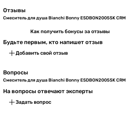
для душа
Коллекции
Bonny
Отзывы
для душа
Смеситель для душа Bianchi Bonny ESDBON2005SK CRM
Комплектация
лейка
для душа
изделия
для душа
Как получить бонусы за отзывы
для душа
Будьте первым, кто напишет отзыв
EAN
0206420179580
для душа
для душа
Добавить свой отзыв
Физические характеристики
для душа
для душа
Цвет
хром
Вопросы
для душа
Смеситель для душа Bianchi Bonny ESDBON2005SK CRM
для душа
Вес
3.8 кг
Тип
На вопросы отвечают эксперты
-
Гарантия
Задать вопрос
смеситель
смеситель
Гарантия
60 мес.
смеситель
смеситель
Увидели ошибку в описании или характеристиках?
смеситель
Сообщите нам об этом!