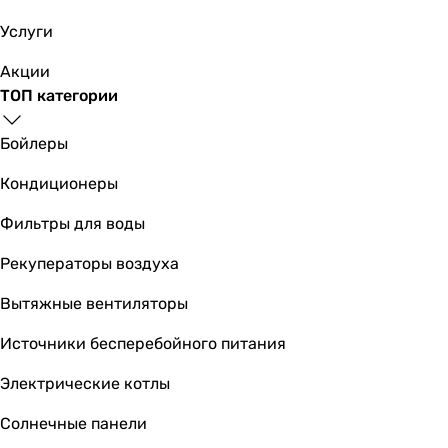
к водопроводу
Услуги
к водопроводу
к водопроводу
Акции
к водопроводу
ТОП категории
к водопроводу
к водопроводу
Бойлеры
к водопроводу
Кондиционеры
Размер картриджа смесителя
-
Фильтры для воды
-
-
Рекуператоры воздуха
-
Вытяжные вентиляторы
-
-
Источники бесперебойного питания
-
-
Электрические котлы
-
Солнечные панели
35 мм