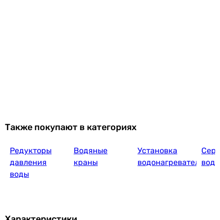
9 274
грн
5 999
грн
Также покупают в категориях
Редукторы
Водяные
Установка
Сер
давления
краны
водонагревателей
водо
воды
5 899
грн
Характеристики