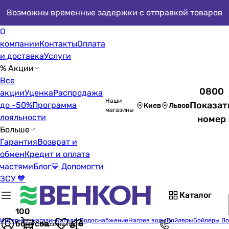
Возможны временные задержки с отправкой товаров
О
компании
Контакты
Оплата
и доставка
Услуги
% Акции
Все
0800
акции
Уценка
Распродажа
Наши
Показат
до -50%
Программа
Киев
Львов
магазины
лояльности
номер
Больше
Гарантия
Возврат и
обмен
Кредит и оплата
частями
Блог
💛 Допомогти
ЗСУ 💙
Каталог
100
Интернет-магазин
Каталог
Водоснабжение
Нагрев воды
Бойлеры
Бойлеры Bo
бонусов
Корзина пуста