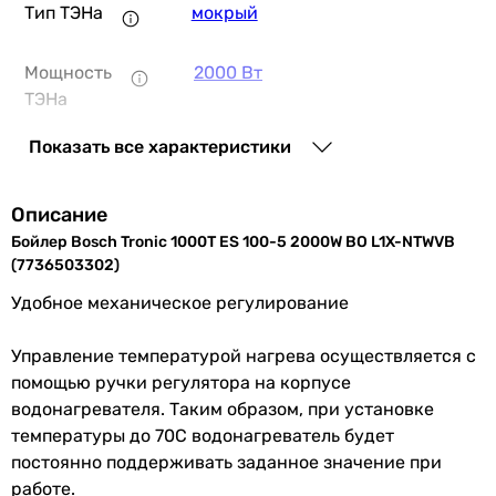
Тип ТЭНа
мокрый
8 614
грн
Мощность
2000 Вт
ТЭНа
Tesy BiLight Cloud GCV 1004420 B15 ECW (3
Показать все характеристики
Количество
1 шт
ТЭНов
Описание
12 719
грн
Минимальное
175 мин.
Купить
Бойлер Bosch Tronic 1000T ES 100-5 2000W BO L1X-NTWVB
время
(7736503302)
нагрева воды
Удобное механическое регулирование
Максимальная
70 °C
температура
Управление температурой нагрева осуществляется с
нагрева
помощью ручки регулятора на корпусе
9 013
грн
водонагревателя. Таким образом, при установке
Установка
вертикальная
температуры до 70С водонагреватель будет
постоянно поддерживать заданное значение при
Основные характеристики
Монтаж
настенный
работе.