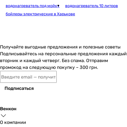
настенный
водонагреватель под мойку
водонагреватель 10 литров
настенный
настенный
бойлеры электрические в Харькове
Подключение воды
снизу
снизу
снизу
Получайте выгодные предложения и полезные советы
снизу
Подписывайтесь на персональные предложения каждый
снизу
вторник и каждый четверг. Без спама. Отправим
снизу
промокод на следующую покупку – 300 грн.
снизу
снизу
снизу
Подписаться
снизу
снизу
Особенности и функции
Венкон
-
регулировка температуры
О компании
регулировка температуры