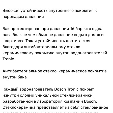
Номинальный объём
100 л
Высокая устойчивость внутреннего покрытия к
Подключение
снизу
100 л
перепадам давления
воды
100 л
100 л
Бак протестирован при давлении 16 бар, что в два
Управление
механическое
100 л
раза больше чем обычное давление воды в домах и
100 л
квартирах. Такая устойчивость достигается
Электропитание
230 В
100 л
благодаря антибактериальному стекло-
100 л
керамическому покрытию внутри водонагревателей
Класс защиты
IPX4
100 л
Tronic.
100 л
Материал
сталь с покрытием
100 л
внутреннего
Антибактериальное стекло-керамическое покрытие
Фактический объём воды
бака
внутри бака
95 л
Покрытие
эмаль
-
Каждый водонагреватель Bosch Tronic покрыт
внутреннего
95 л
изнутри слоями уникальной стеклокерамики,
бака
100 л
разработанной в лаборатория компании Bosch.
-
Стеклокерамика представляет из себя стекловидное
Тип
магниевый (пассивный) анод
-