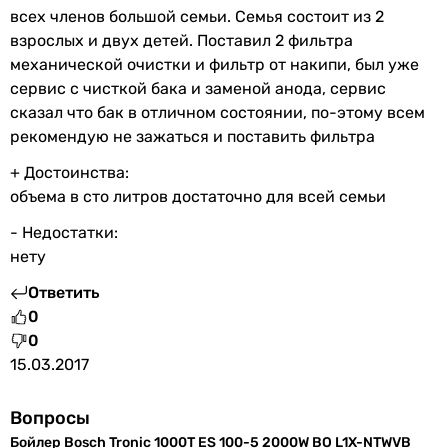
-
всех членов большой семьи. Семья состоит из 2
-
взрослых и двух детей. Поставил 2 фильтра
3 шт
механической очистки и фильтр от накипи, был уже
-
сервис с чисткой бака и заменой анода, сервис
-
сказал что бак в отличном состоянии, по-этому всем
1 шт
рекомендую не зажаться и поставить фильтра
-
+ Достоинства:
1 шт
объема в сто литров достаточно для всей семьи
1 шт
1 шт
- Недостатки:
Минимальное время нагрева воды
нету
175 мин.
Ответить
174 мин.
0
267 мин.
0
156 мин.
15.03.2017
232 мин.
242 мин.
Вопросы
185 мин.
Бойлер Bosch Tronic 1000T ES 100-5 2000W BO L1X-NTWVB