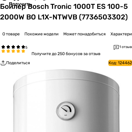
Получить
Бойлер Bosch Tronic 1000T ES 100-5
2000W BO L1X-NTWVB (7736503302)
О товаре
Похожие модели
Может понадобиться
Характер
1 отзыв
Получите
до 250 бонусов за отзыв
Поделиться
Код:
124462