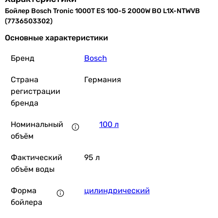
Бойлер Bosch Tronic 1000T ES 100-5 2000W BO L1X-NTWVB
(7736503302)
Основные характеристики
Бренд
Bosch
9 972
грн
Страна
Германия
регистрации
бренда
Номинальный
100 л
объём
5 459
грн
Фактический
95 л
объём воды
Форма
цилиндрический
бойлера