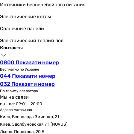
Источники бесперебойного питания
Регулятор температуры
-
Электрические котлы
внешний
внешний
Солнечные панели
внешний
Электрический теплый пол
скрытый
Контакты
-
внешний
0800 Показати номер
скрытый
Бесплатно по Украине
внешний
044 Показати номер
внешний
032 Показати номер
внешний
По тарифу оператора
Электропитание
Мы на связи
230 В
пн - вс: 09:01 - 20:00
230 В
Адреса магазинов
230 В
Киев, Всеволода Змиенко, 21
230 В
Киев, Здолбуновская 7 Г (NOVUS)
230 В
Львов, Порохова, 20 Б