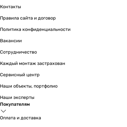
ECO режим, быстрый нагрев, индикатор нагрева, индик
Контакты
-
-
Правила сайта и договор
индикатор нагрева, индикатор работы
Политика конфиденциальности
регулировка температуры
регулировка температуры, индикатор нагрева, индикат
Вакансии
ECO режим, wi-fi управление, дисплей, программатор, 
регулировка температуры
Сотрудничество
Диаметр подключения
Каждый монтаж застрахован
-
1/2 ″
Сервисный центр
1/2 ″
1/2 ″
Наши объекты, портфолио
1/2 ″
Наши эксперты
-
Покупателям
1/2 ″
1/2 ″
Оплата и доставка
1/2 ″
1/2 ″