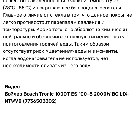
вещество, закаленное при высокой температуре
анода
-
(78°С- 85°С) и покрывающее бак водонагревателя.
-
Главное отличие от стекла в том, что данное покрытие
Тип бойлера
электрический
-
легко противостоит перепадам давления и
95 л
температуры. Кроме того, оно абсолютно химически
Производство
Болгария
95 л
нейтрально и обеспечивает полную гигиеничность
Форма бойлера
приготовления горячей воды. Таким образом,
Физические характеристики
цилиндрический
отсутствует риск «цветения» воды и в моменты,
цилиндрический
когда водонагреватель не используется, нет
Высота
931 мм
цилиндрический
необходимости сливать из него воду.
Ширина
440 мм
цилиндрический
цилиндрический
Глубина
455 мм
Видео
цилиндрический
Бойлер Bosch Tronic 1000T ES 100-5 2000W BO L1X-
цилиндрический
Цвет
белый
NTWVB (7736503302)
цилиндрический
цилиндрический
Вес
24 кг
цилиндрический
цилиндрический
Гарантия
Тип ТЭНа