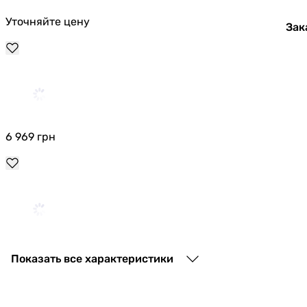
Уточняйте цену
Зак
6 969
грн
6 810
грн
Показать все характеристики
Tesy Bi