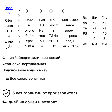
Bosc
Б
h
о
Вы
Ши
Глу
Объе
Тип
Мощ
Минимал
Офи
л
со
ри
би
м
ТЭ
ност
ьное
циал
г
та
на
на
этого
На:
ь
время
ьны
а
93
44
45
бойл
мок
ТЭНа
нагрева
й
р
1
0
5
ера:
ры
2000
воды,
диле
и
мм
мм
мм
100 л
й
Вт
мин.: 175
я
р
Форма бойлера:
цилиндрический
Установка:
вертикальная
Подключение воды:
снизу
Все характеристики
5 лет гарантии от производителя
14
дней на обмен и возврат