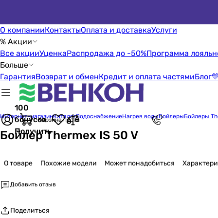
О компании
Контакты
Оплата и доставка
Услуги
% Акции
Все акции
Уценка
Распродажа до -50%
Программа лояльн
Больше
Гарантия
Возврат и обмен
Кредит и оплата частями
Блог

100
Интернет-магазин
Каталог
Водоснабжение
Нагрев воды
Бойлеры
Бойлеры Th
бонусов
Корзина пуста
Получить
Бойлер Thermex IS 50 V
О товаре
Похожие модели
Может понадобиться
Характер
Добавить отзыв
Поделиться