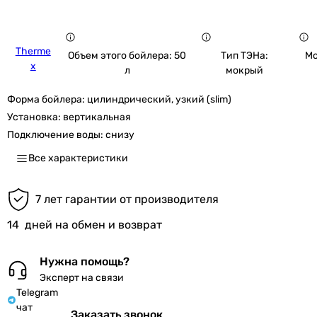
Therme
Объем этого бойлера: 50
Тип ТЭНа:
Мо
x
л
мокрый
Форма бойлера:
цилиндрический, узкий (slim)
Установка:
вертикальная
Подключение воды:
снизу
Все характеристики
7 лет гарантии от производителя
14
дней на обмен и возврат
Нужна помощь?
Эксперт на связи
Telegram
чат
Заказать звонок