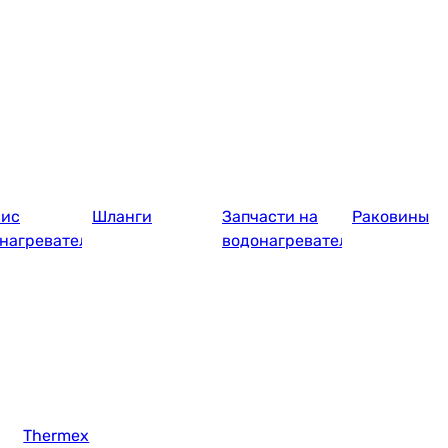
вис
Шланги
Запчасти на
Раковины
нагревателей
водонагреватель
Thermex