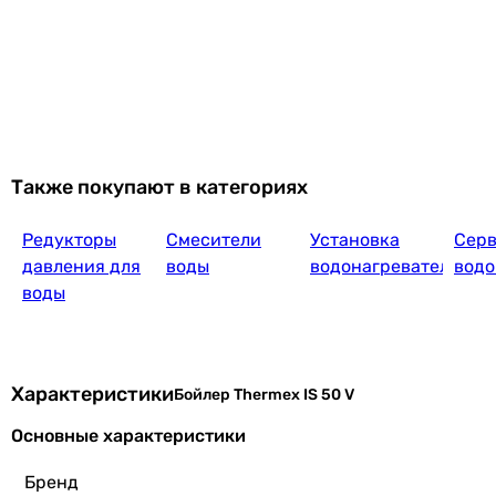
8 048
грн
Также покупают в категориях
Редукторы
Смесители
Установка
Сер
Основные характеристики
давления для
воды
водонагревателей
водо
Номинальный объём
воды
50 л
50 л
50 л
50 л
Характеристики
Бойлер Thermex IS 50 V
50 л
Основные характеристики
Фактический объём воды
-
Бренд