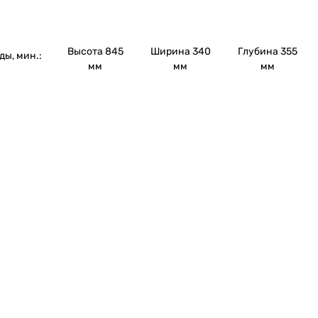
Высота 845
Ширина 340
Глубина 355
ы, мин.:
мм
мм
мм