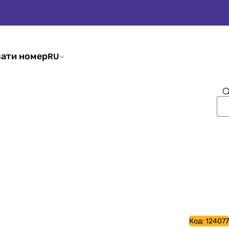
ати номер
RU
Код:
124077