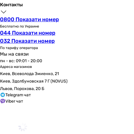
приточно-вытяжная
Контакты
приточно-вытяжная
приточно-вытяжная
0800 Показати номер
Размещение
Бесплатно по Украине
внутри здания
044 Показати номер
внутри здания
032 Показати номер
внутри здания
По тарифу оператора
внутри здания
Мы на связи
внутри здания
пн - вс: 09:01 - 20:00
внутри здания
Адреса магазинов
внутри здания
Киев, Всеволода Змиенко, 21
внутри здания
Киев, Здолбуновская 7 Г (NOVUS)
внутри здания
Львов, Порохова, 20 Б
внутри здания
Telegram чат
внутри здания
Viber чат
Количество рядов
1 шт
1 шт
1 шт