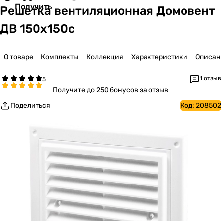
Получить
Решетка вентиляционная Домовент
ДВ 150х150с
О товаре
Комплекты
Коллекция
Характеристики
Описан
1 отзыв
Получите
до 250 бонусов за отзыв
Поделиться
Код:
208502