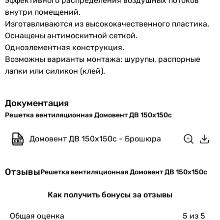
эффективного распределения воздушных потоков
внутри помещений.
Физические характеристики
Изготавливаются из высококачественного пластика.
Оснащены антимоскитной сеткой.
Ширина
150 мм
Одноэлементная конструкция.
Возможны варианты монтажа: шурупы, распорные
Высота
150 мм
лапки или силикон (клей).
Глубина
11 мм
Документация
Габариты в упаковке
Решетка вентиляционная Домовент ДВ 150х150с
Ширина в
150 мм
Домовент ДВ 150х150с - Брошюра
упаковке
Высота в
150 мм
Отзывы
Решетка вентиляционная Домовент ДВ 150х150с
упаковке
Как получить бонусы за отзывы
Глубина в
11 мм
упаковке
Общая оценка
5
из 5