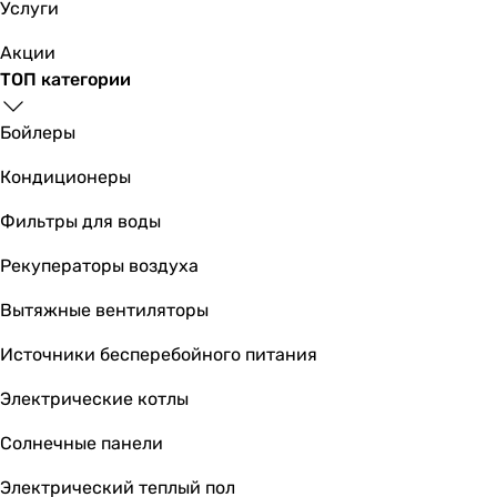
Услуги
настенный, потолочный
настенный, потолочный
Акции
настенный, потолочный
ТОП категории
настенный, потолочный
настенный, потолочный
Бойлеры
настенный, потолочный
Кондиционеры
настенный, потолочный
настенный, потолочный
Фильтры для воды
настенный, потолочный
Назначение
Рекуператоры воздуха
приточно-вытяжная
Вытяжные вентиляторы
приточно-вытяжная
приточно-вытяжная
Источники бесперебойного питания
приточно-вытяжная
приточно-вытяжная
Электрические котлы
приточно-вытяжная
Солнечные панели
приточно-вытяжная
приточно-вытяжная
Электрический теплый пол