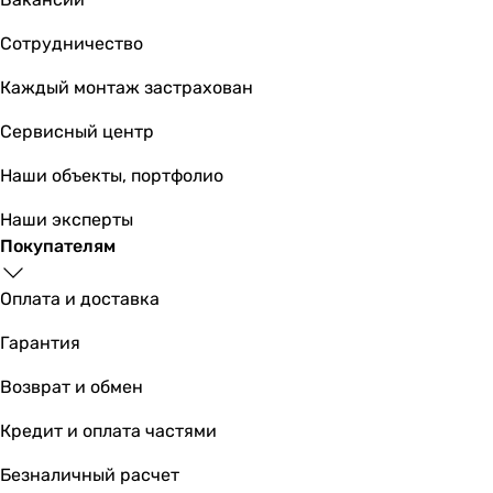
116
грн
Купить
Сотрудничество
Каждый монтаж застрахован
Домовент ДВ 205х205 (т/п)
Сервисный центр
Наши объекты, портфолио
116
грн
Купить
Наши эксперты
Покупателям
Основные характеристики
Тип
Оплата и доставка
решетка
Гарантия
решетка
решетка
Возврат и обмен
решетка
решетка
Кредит и оплата частями
решетка
Безналичный расчет
решетка