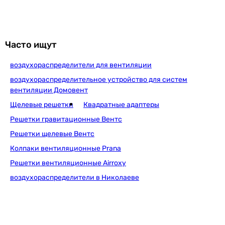
139
грн
Купить
Часто ищут
воздухораспределители для вентиляции
Домовент ДВ 175х175с
воздухораспределительное устройство для систем
вентиляции Домовент
Щелевые решетки
Квадратные адаптеры
113
грн
Решетки гравитационные Вентс
Купить
Решетки щелевые Вентс
Колпаки вентиляционные Prana
Домовент ДВ 150-1с
Решетки вентиляционные Airroxy
воздухораспределители в Николаеве
112
грн
Купить