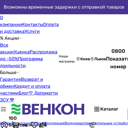
Возможны временные задержки с отправкой товаров
О
компании
Контакты
Оплата
и доставка
Услуги
% Акции
Все
0800
акции
Уценка
Распродажа
Наши
Показат
до -50%
Программа
Киев
Львов
магазины
лояльности
номер
Больше
Гарантия
Возврат и
обмен
Кредит и оплата
частями
Блог
💛 Допомогти
ЗСУ 💙
Каталог
100
Интернет-магазин
Каталог
Вентиляция
Воздухораспределительные устройс
бонусов
Корзина пуста