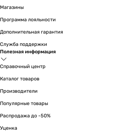
решетка
Магазины
решетка
решетка
Программа лояльности
решетка
Дополнительная гарантия
Форма
квадратная
Служба поддержки
квадратная
Полезная информация
квадратная
квадратная
Справочный центр
квадратная
квадратная
Каталог товаров
квадратная
Производители
квадратная
квадратная
Популярные товары
квадратная
квадратная
Распродажа до -50%
Монтаж
Уценка
настенный, потолочный
настенный, потолочный