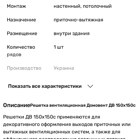
Монтаж
настенный, потолочный
Назначение
приточно-вытяжная
Размещение
внутри здания
Количество
1 шт
рядов
Производство
Украина
Материал
пластик
Показать все характеристики
Коллекции
Домовент ДВ
Описание
Решетка вентиляционная Домовент ДВ 150х150с
EAN
4823016241634
Решетки ДВ 150х150с применяются для
декоративного оформления выходов приточных или
Дополнительно
вытяжных вентиляционных систем, а также для
Особенности
сетка от насекомых