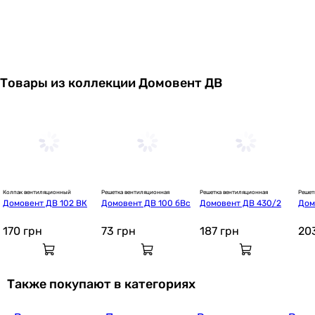
Товары из коллекции Домовент ДВ
Колпак вентиляционный
Решетка вентиляционная
Решетка вентиляционная
Решет
Домовент ДВ 102 ВК
Домовент ДВ 100 бВс
Домовент ДВ 430/2
Дом
с М
170
грн
73
грн
187
грн
20
Также покупают в категориях