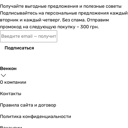
Получайте выгодные предложения и полезные советы
Домовент ДВ 300х300с
Подписывайтесь на персональные предложения каждый
вторник и каждый четверг. Без спама. Отправим
промокод на следующую покупку – 300 грн.
197
грн
Купить
Подписаться
Домовент ДВ 175х175с М
Венкон
О компании
138
грн
Купить
Контакты
Домовент ДВ 205х205с
Правила сайта и договор
Политика конфиденциальности
Вакансии