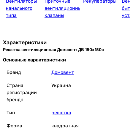
Вентиляторы
Приточные
Рекуператоры
Вен
канального
вентиляционные
быто
типа
клапаны
уста
Характеристики
Решетка вентиляционная Домовент ДВ 150х150с
Основные характеристики
Бренд
Домовент
Страна
Украина
регистрации
бренда
Тип
решетка
Форма
квадратная