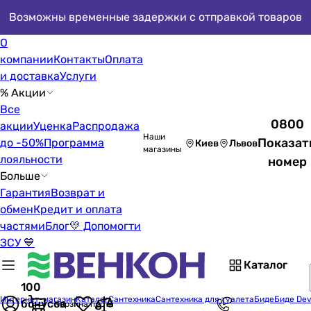
Возможны временные задержки с отправкой товаров
О
компании
Контакты
Оплата
и доставка
Услуги
% Акции
Все
0800
акции
Уценка
Распродажа
Наши
Показат
до -50%
Программа
Киев
Львов
магазины
лояльности
номер
Больше
Гарантия
Возврат и
обмен
Кредит и оплата
частями
Блог
💛 Допомогти
ЗСУ 💙
Каталог
100
Интернет-магазин
Каталог
Сантехника
Сантехника для туалета
Биде
Биде Dev
бонусов
Корзина пуста