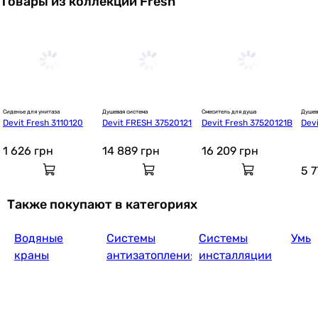
Товары из коллекции Fresh
Сиденье для унитаза
Душевая система
Смеситель для душа
Душев
Devit Fresh 3110120
Devit FRESH 37520121
Devit Fresh 37520121B
Dev
0x1
1 626
грн
14 889
грн
16 209
грн
5 
Также покупают в категориях
Водяные
Системы
Системы
Умы
краны
антизатопления
инсталляции