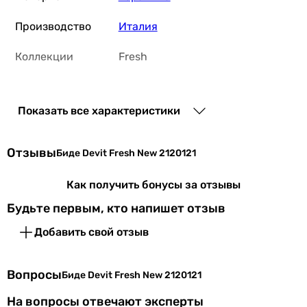
Производство
Италия
Коллекции
Fresh
Физические характеристики
Показать все характеристики
Ширина
35,5 см
Глубина
48,5 см
Отзывы
Биде Devit Fresh New 2120121
Высота
33,5 см
Как получить бонусы за отзывы
Будьте первым, кто напишет отзыв
Цвет
белый
Добавить свой отзыв
Гарантия
Гарантия
300 мес.
Вопросы
Биде Devit Fresh New 2120121
На вопросы отвечают эксперты