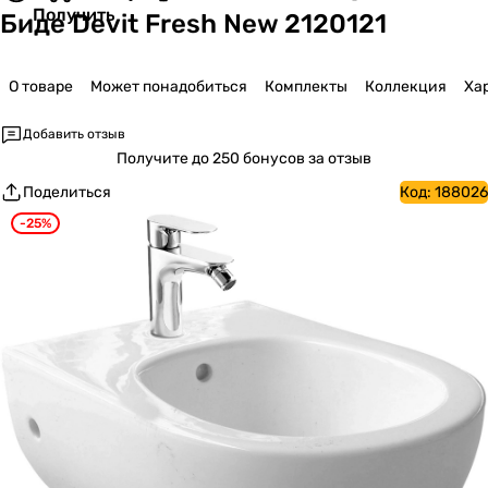
Получить
Биде Devit Fresh New 2120121
О товаре
Может понадобиться
Комплекты
Коллекция
Ха
Добавить отзыв
Получите
до 250 бонусов за отзыв
Поделиться
Код:
188026
-25%