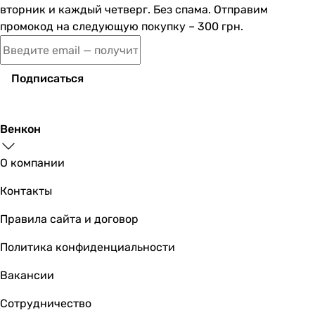
6.5, 8.5 pH
вторник и каждый четверг. Без спама. Отправим
6.5, 8.5 pH
промокод на следующую покупку – 300 грн.
6.5, 8.5 pH
Выход чистой воды
до 20 %
Подписаться
до 20 %
до 20 %
до 20 %
Венкон
до 50 %
до 35 %
О компании
до 50 %
до 50 %
Контакты
до 20 %
Правила сайта и договор
до 50 %
до 50 %
Политика конфиденциальности
Давление в мембранном баке
0.4, 0.6 атм
Вакансии
0.4, 0.6 атм
Сотрудничество
0.4, 0.6 атм