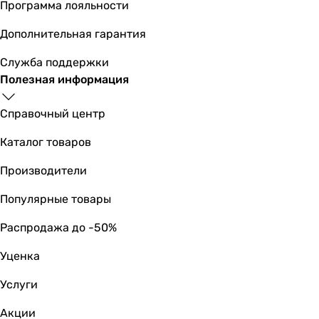
Программа лояльности
2, 4.5 атм
Количество мембранных элементов
Дополнительная гарантия
-
Служба поддержки
-
Полезная информация
-
-
Справочный центр
-
1 шт
Каталог товаров
1 шт
-
Производители
-
Популярные товары
-
-
Распродажа до -50%
Потребляемая мощность
-
Уценка
-
Услуги
-
-
Акции