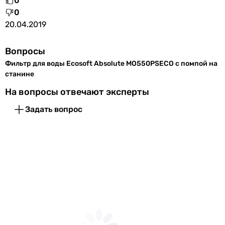
0
бытовой
0
бытовой
20.04.2019
бытовой
бытовой
Вопросы
бытовой
бытовой
Фильтр для воды Ecosoft Absolute MO550PSECO с помпой на
станине
бытовой
бытовой
На вопросы отвечают эксперты
бытовой
Задать вопрос
бытовой
бытовой
Диаметр подключения
1/2 ″
1/2 ″
1/2 ″
1/2 ″
1/2 ″
1/2 ″
1/2 ″