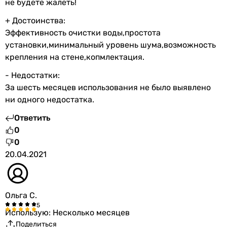
Украина
не будете жалеть!
Украина
+ Достоинства:
Украина
Эффективность очистки воды,простота
США
установки,минимальный уровень шума,возможность
Украина
крепления на стене,копмлектация.
Украина
Украина
- Недостатки:
Особенности
За шесть месяцев использования не было выявлено
ни одного недостатка.
насос, накопительный бак, мембрана, постфильтр
насос, накопительный бак, мембрана, постфильтр
Ответить
накопительный бак, мембрана, постфильтр
0
накопительный бак, мембрана, минерализатор, насос
0
минерализатор, накопительный бак, мембрана, постфил
20.04.2021
накопительный бак, мембрана, минерализатор, редуктор
минерализатор, накопительный бак, мембрана, постфиль
минерализатор, накопительный бак, мембрана, постфил
Ольга С.
минерализатор, накопительный бак, мембрана, постфил
минерализатор, накопительный бак, мембрана, постфиль
Использую: Несколько месяцев
минерализатор, насос, мембрана, постфильтр, накопите
Поделиться