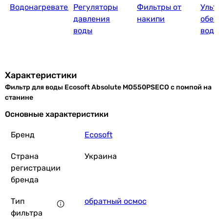
Водонагреватели
Регуляторы
Фильтры от
Ульт
Ecoso
давления
накипи
обез
воды
вод
5 068
грн
Характеристики
Фильтр для воды Ecosoft Absolute MO550PSECO с помпой на
станине
Основные характеристики
Бренд
Ecosoft
15 727
грн
Страна
Украина
регистрации
бренда
Ecosoft Absolute с минерализатором (MO6
Тип
обратный осмос
фильтра