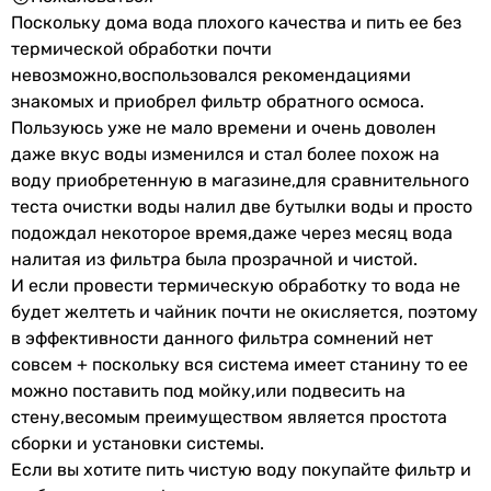
производителем.
12 л
Поскольку дома вода плохого качества и пить ее без
Материал бака
термической обработки почти
пластик
невозможно,воспользовался рекомендациями
пластик
знакомых и приобрел фильтр обратного осмоса.
пластик
Пользуюсь уже не мало времени и очень доволен
пластик
даже вкус воды изменился и стал более похож на
пластик
воду приобретенную в магазине,для сравнительного
пластик
теста очистки воды налил две бутылки воды и просто
пластик
подождал некоторое время,даже через месяц вода
пластик
налитая из фильтра была прозрачной и чистой.
пластик
И если провести термическую обработку то вода не
пластик
будет желтеть и чайник почти не окисляется, поэтому
пластик
в эффективности данного фильтра сомнений нет
Производство мембраны
совсем + поскольку вся система имеет станину то ее
США
можно поставить под мойку,или подвесить на
Украина
стену,весомым преимуществом является простота
Украина
сборки и установки системы.
Украина
Если вы хотите пить чистую воду покупайте фильтр и