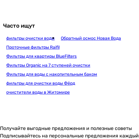
Украина
Украина
Украина
Часто ищут
Украина
Украина
фильтры очистки воды
Обратный осмос Новая Вода
Украина
Проточные фильтры Raifil
Украина
Фильтры для квартиры BlueFilters
Украина
Фильтры Organic на 7 ступеней очистки
Украина
Уровень изменения кислотности
Фильтры для воды с накопительным баком
6.5, 8.5 pH
фильтры для очистки воды Фёрд
6.5, 8.5 pH
очистители воды в Житомире
6.5, 8.5 pH
6.5, 8.5 pH
6.5, 8.5 pH
6.5, 8.5 pH
6.5, 8.5 pH
Получайте выгодные предложения и полезные советы
6.5, 8.5 pH
Подписывайтесь на персональные предложения каждый