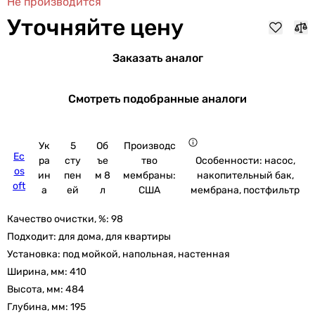
Не производится
Уточняйте цену
Заказать аналог
Смотреть подобранные аналоги
Ук
5
Об
Производс
Ec
ра
сту
ъе
тво
Особенности: насос,
os
ин
пен
м 8
мембраны:
накопительный бак,
oft
а
ей
л
США
мембрана, постфильтр
Качество очистки, %:
98
Подходит:
для дома, для квартиры
Установка:
под мойкой, напольная, настенная
Ширина, мм:
410
Высота, мм:
484
Глубина, мм:
195