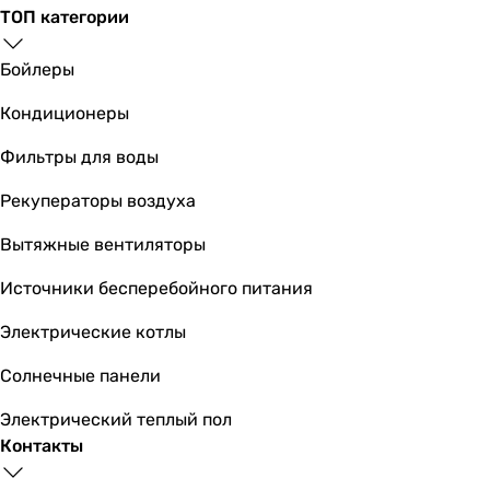
-
ТОП категории
-
-
Бойлеры
-
-
Кондиционеры
350 Вт
Фильтры для воды
-
Производительность
Рекуператоры воздуха
0.13 л/мин
0.13 л/мин
Вытяжные вентиляторы
0.13 л/мин
Источники бесперебойного питания
0.13 л/мин
0.2 л/мин
Электрические котлы
0.13 л/мин
0.2 л/мин
Солнечные панели
0.2 л/мин
Электрический теплый пол
0.13 л/мин
Контакты
0.18 л/мин
0.19 л/мин