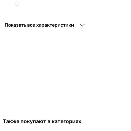
5 068
грн
Показать все характеристики
Ecosoft Standa
8 186
грн
11 739
грн
Также покупают в категориях