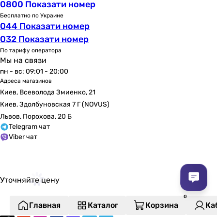
0800 Показати номер
Производительность
Бесплатно по Украине
8 л/час
044 Показати номер
8 л/час
032 Показати номер
8 л/час
По тарифу оператора
8 л/час
Мы на связи
12 л/час
пн - вс: 09:01 - 20:00
8 л/час
Адреса магазинов
12 л/час
Киев, Всеволода Змиенко, 21
12 л/час
Киев, Здолбуновская 7 Г (NOVUS)
8 л/час
Львов, Порохова, 20 Б
11 л/час
Telegram чат
11.7 л/час
Viber чат
Сброс в канализацию
-
-
Уточняйте цену
-
-
12 л/час
Главная
Каталог
Корзина
Ка
-