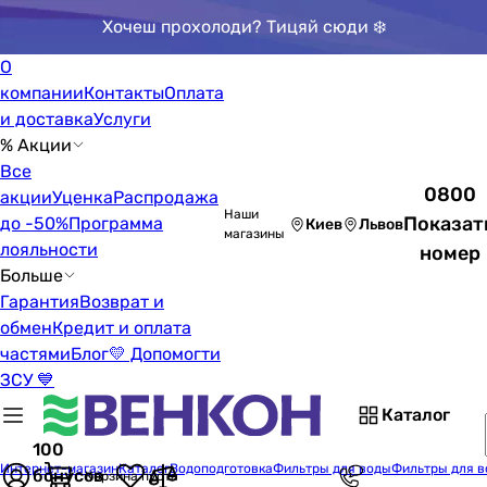
Хочеш прохолоди? Тицяй сюди ❄️
О
компании
Контакты
Оплата
и доставка
Услуги
% Акции
Все
0800
акции
Уценка
Распродажа
Наши
Показат
до -50%
Программа
Киев
Львов
магазины
лояльности
номер
Больше
Гарантия
Возврат и
обмен
Кредит и оплата
частями
Блог
💛 Допомогти
ЗСУ 💙
Каталог
100
Интернет-магазин
Каталог
Водоподготовка
Фильтры для воды
Фильтры для в
бонусов
Корзина пуста