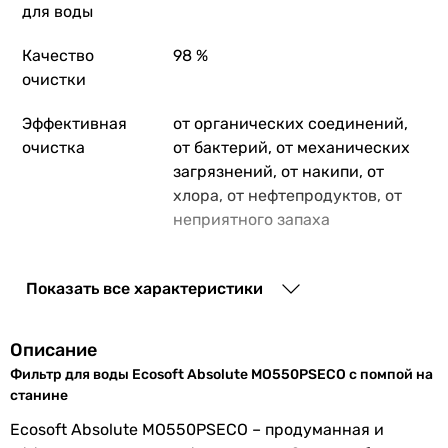
для воды
13 397
грн
Купить
Качество
98 %
очистки
Ecosoft Standard Pro M
Эффективная
от органических соединений,
очистка
от бактерий, от механических
загрязнений, от накипи, от
5 458
грн
хлора, от нефтепродуктов, от
неприятного запаха
Ecosoft P'ure Balance MO675MBALPSECO н
Подходит
для дома
,
для квартиры
Показать все характеристики
Результат
для питья,
для готовки
,
работы
подходит младенцам
Описание
30 567
грн
Купить
Фильтр для воды Ecosoft Absolute MO550PSECO с помпой на
Количество
5 шт
станине
ступеней
Ecosoft Pure A
Ecosoft Absolute MO550PSECO – продуманная и
Установка
под мойкой
, напольная,