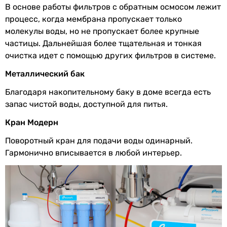
6 шт
В основе работы фильтров с обратным осмосом лежит
минерализации
6 шт
процесс, когда мембрана пропускает только
6 шт
молекулы воды, но не пропускает более крупные
Показатель
2 мг/л
6 шт
частицы. Дальнейшая более тщательная и тонкая
кальция
Установка
очистка идет с помощью других фильтров в системе.
под мойкой, напольная, настенная
Показатель
1 мг/л
Металлический бак
под мойкой, напольная, настенная
магния
под мойкой, напольная, настенная
Благодаря накопительному баку в доме всегда есть
Показатель
5 мг/л
под мойкой, напольная, настенная
запас чистой воды, доступной для питья.
натрия и калия
под мойкой
Кран Модерн
под мойкой
под мойкой, настольная, напольная
Какую воду может очистить фильтр
Поворотный кран для подачи воды одинарный.
под мойкой
Гармонично вписывается в любой интерьер.
Показатель pH
6.5-8.5
под мойкой, напольная, настенная
под мойкой, напольная, настенная, настольная
Показатель
1500 мг/л
под мойкой, напольная
минерализации
Давление min, max
-
Показатель
0,5 мг/л
6, 2 атм