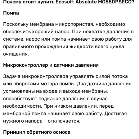
для питья, для готовки, подходит младенцам
Почему стоит купить Ecosoft Absolute MO550PSECO?
для питья, для готовки, подходит младенцам
Серия
Absolute
Помпа
для питья, для готовки, подходит младенцам
для питья, для готовки, подходит младенцам
Поскольку мембрана микропористая, необходимо
Температура
0 °C
для питья, для готовки, подходит младенцам
обеспечить хороший напор. При нехватке давления в
входящей воды
для питья, для готовки, подходит младенцам
системе, насос или помпа начинает свою работу для
для питья, для готовки, подходит младенцам
Структура
без минерализации
правильного прохождения жидкости всего цикла
для питья, для готовки, подходит младенцам
воды на
очищения.
для питья, для готовки, подходит младенцам
выходе
Микроконтроллер и датчики давления
для питья, для готовки, подходит младенцам
Класс фильтра
премиум
для питья, для готовки, подходит младенцам
Задача микроконтроллера управлять силой потока
Количество ступеней
или оборотами мотора помпы. Два датчика давления
Давление воды
слабый напор (до 3 бар)
5 шт
установлены на входе и выходе мембраны,
в системе
5 шт
способствуют подкачке давления в случае
5 шт
необходимости. При низком давлении, перед
Качество воды после мембраны обратного осмоса
5 шт
мембраной помпа начинает свою работу. Достигая
6 шт
нужного напора – отключается.
Показатель pH
5.5-6.5 мг/л
5 шт
Принцип обратного осмоса
6 шт
Показатель
5-15 мг/л