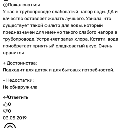
Тип картриджей
Пожаловаться
стандартные
У нас в трубопроводе слабоватый напор воды. ДА и
стандартные
качество оставляет желать лучшего. Узнала, что
стандартные
существует такой фильтр для воды, который
стандартные
предназначен для именно такого слабого напора в
стандартные
трубопроводе. Устраняет запах хлора. Кстати, вода
стандартные
приобретает приятный сладковатый вкус. Очень
стандартные
нравится.
-
+ Достоинства:
стандартные
Подходит для деток и для бытовых потребностей.
стандартные
стандартные
- Недостатки:
Производительность мембраны
Не обнаружила.
190 (50 галл.) л/сутки
Ответить
190 (50 галл.) л/сутки
0
190 (50 галл.) л/сутки
0
190 (50 галл.) л/сутки
03.05.2019
285 (75 галл.) л/сутки
190 (50 галл.) л/сутки