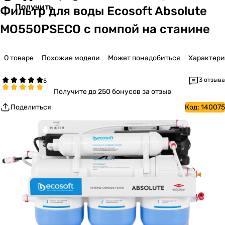
Получить
Фильтр для воды Ecosoft Absolute
MO550PSECO с помпой на станине
О товаре
Похожие модели
Может понадобиться
Характер
3 отзыва
Получите
до 250 бонусов за отзыв
Поделиться
Код:
140075