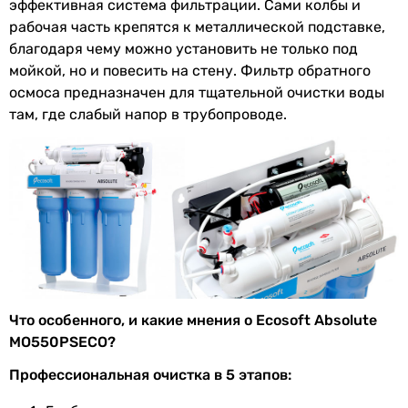
эффективная система фильтрации. Сами колбы и
настенная
рабочая часть крепятся к металлической подставке,
благодаря чему можно установить не только под
Вид крана
модерн
22 593
грн
мойкой, но и повесить на стену. Фильтр обратного
осмоса предназначен для тщательной очистки воды
Тип крану
одинарный
там, где слабый напор в трубопроводе.
Основные характеристики
Полезный
4-7 л
Тип фильтра для воды
объем бака
обратный осмос
обратный осмос
Объем
8 л
обратный осмос
Материал бака
пластик
обратный осмос
обратный осмос
Производство
США
обратный осмос
мембраны
обратный осмос
Что особенного, и какие мнения о Ecosoft Absolute
обратный осмос
Особенности
насос
,
накопительный бак
,
MO550PSECO?
обратный осмос
мембрана
, постфильтр
обратный осмос
Профессиональная очистка в 5 этапов:
обратный осмос
Тип
стандартные