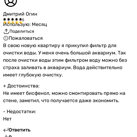
285 (75 галл.) л/сутки
285 (75 галл.) л/сутки
Дмитрий Огин
190 (50 галл.) л/сутки
Использую: Месяц
285 (75 галл.) л/сутки
Поделиться
285 (75 галл.) л/сутки
Пожаловаться
Электропитание
В свою новую квартиру я прикупил фильтр для
-
очистки воды. У меня очень большой аквариум. Так
230 В
после очистки воды этим фильтром воду можно без
-
страха заливать в аквариум. Вода действительно
-
имеет глубокую очистку.
-
+ Достоинства:
-
Не имеет бисфенол, можно смонтировать прямо на
-
стене, заметил, что получается даже экономить.
-
-
- Недостатки:
230 В
Нет
-
Ответить
Назначение