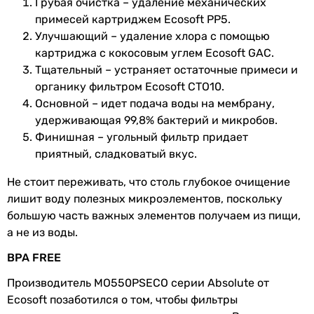
Грубая очистка – удаление механических
Качество очистки
картриджей
примесей картриджем Ecosoft PP5.
98 %
Улучшающий – удаление хлора с помощью
98 %
Производительность
190 (50 галл.) л/сутки
картриджа с кокосовым углем Ecosoft GAC.
98 %
мембраны
Тщательный – устраняет остаточные примеси и
98 %
органику фильтром Ecosoft CTO10.
98 %
Назначение
бытовой
Основной – идет подача воды на мембрану,
99.8 %
удерживающая 99,8% бактерий и микробов.
Диаметр
1/2 ″
98 %
Финишная – угольный фильтр придает
подключения
98 %
приятный, сладковатый вкус.
98 %
Комплектация
инструкция по эксплуатации,
98 %
Не стоит переживать, что столь глубокое очищение
бак, кран для питьевой воды,
99.8 %
лишит воду полезных микроэлементов, поскольку
хомут для врезки в
Эффективная очистка
большую часть важных элементов получаем из пищи,
канализацию, трубки для
от органических соединений, от бактерий, от механическ
а не из воды.
подключения, ключ для колб,
от органических соединений, от бактерий, от механическ
ключ для мембраны, тройник
BPA FREE
от органических соединений, от бактерий, от механическ
для подключения в водопровод,
от органических соединений, от бактерий, от механическ
Производитель MO550PSECO серии Absolute от
кран на бак
от органических соединений, от бактерий, от механическ
Ecosoft позаботился о том, чтобы фильтры
от органических соединений, от бактерий, от механичес