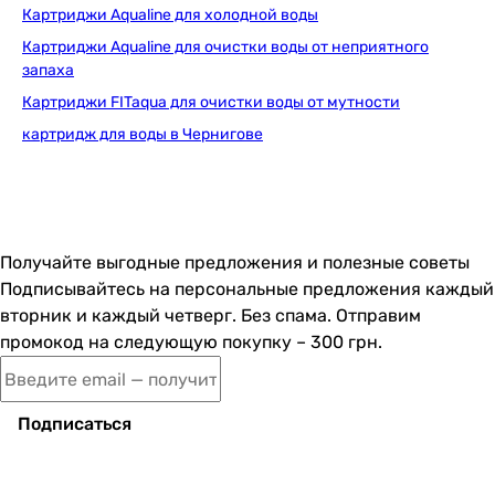
1 850
грн
Купить
Картриджи Aqualine для холодной воды
Картриджи Aqualine для очистки воды от неприятного
запаха
Ecosoft
Картриджи FITaqua для очистки воды от мутности
картридж для воды в Чернигове
1 260
грн
К
Получайте выгодные предложения и полезные советы
Ecosoft 
Подписывайтесь на персональные предложения каждый
вторник и каждый четверг. Без спама. Отправим
промокод на следующую покупку – 300 грн.
1 883
грн
К
Подписаться
Ecosoft CPV3