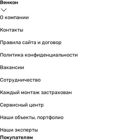
Венкон
О компании
399
грн
Куп
Контакты
Ecosoft Absolute 6 месяце
Правила сайта и договор
Политика конфиденциальности
Вакансии
1 630
грн
Купить
Сотрудничество
Каждый монтаж застрахован
Eco
Сервисный центр
Наши объекты, портфолио
930
грн
Наши эксперты
Покупателям