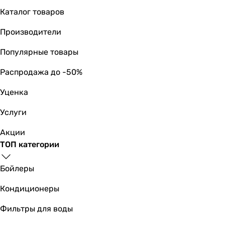
комплект фильтров
Каталог товаров
комплект фильтров
Производители
комплект фильтров
комплект фильтров
Популярные товары
комплект фильтров
комплект фильтров
Распродажа до -50%
Количество фильтров в комплекте
Уценка
4 шт
3 шт
Услуги
4 шт
4 шт
Акции
3 шт
ТОП категории
5 шт
5 шт
Бойлеры
3 шт
Кондиционеры
3 шт
5 шт
Фильтры для воды
3 шт