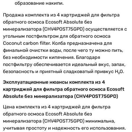
Сообщить об ошибке
образование накипи.
Характеристики, комплектация и фотографии Ecosoft
Продажа комплекта из 4 картриджей для фильтра
Absolute без минерализатора (CHV4POST75GPD) носят
обратного осмоса Ecosoft Absolute без
ознакомительный характер и могут изменяться
минерализатора (CHV4POST75GPD) осуществляется с
производителем без уведомления. Магазин не несет
угольным постфильтром для обратного осмоса
ответственности за изменения, внесенные
производителем.
Coconut carbon filter. Колба предназначена для
финальной очистки воды, после чего ту можно пить,
без необходимости кипячения. Благодаря
постфильтру обеспечивается идеальный вкус, запах,
безопасность и приятный сладковатый привкус Н₂О.
Эксплуатационные нюансы комплекта из 4
картриджей для фильтра обратного осмоса Ecosoft
Absolute без минерализатора (CHV4POST75GPD)
Цена комплекта из 4 картриджей для фильтра
обратного осмоса Ecosoft Absolute без
минерализатора (CHV4POST75GPD) минимальна,
учитывая простоту и надежность его использования.