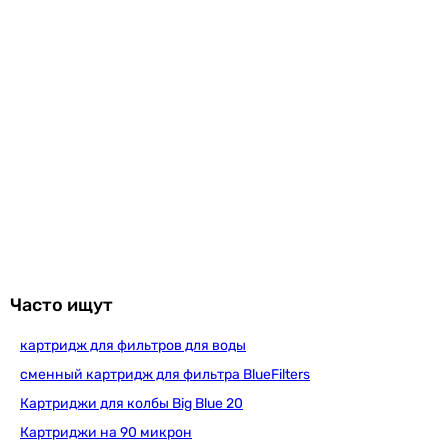
Eco
886
грн
Ecosoft 1-2-3
789
грн
Куп
Часто ищут
картридж для фильтров для воды
Ecosoft Standard без минерализатора (CP
сменный картридж для фильтра BlueFilters
Картриджи для колбы Big Blue 20
Картриджи на 90 микрон