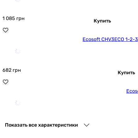
1 085
грн
Купить
Ecosoft CHV3ECO 1-2-
682
грн
Купить
Ecos
853
грн
Показать все характеристики