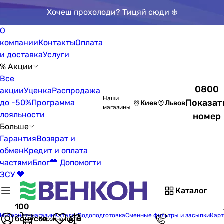
Хочеш прохолоди? Тицяй сюди ❄️
О
компании
Контакты
Оплата
и доставка
Услуги
% Акции
Все
0800
акции
Уценка
Распродажа
Наши
Показат
до -50%
Программа
Киев
Львов
магазины
лояльности
номер
Больше
Гарантия
Возврат и
обмен
Кредит и оплата
частями
Блог
💛 Допомогти
ЗСУ 💙
Каталог
100
Интернет-магазин
Каталог
Водоподготовка
Сменные фильтры и засыпки
Карт
бонусов
Корзина пуста