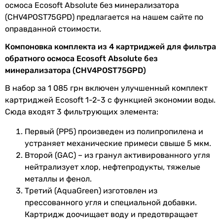
осмоса Ecosoft Absolute без минерализатора
Коллекции
Ecosoft Absolute
(CHV4POST75GPD) предлагается на нашем сайте по
оправданной стоимости.
Комплектация
Ecosoft CHV2010ECOPKG - 1шт.,
Компоновка комплекта из 4 картриджей для фильтра
Ecosoft 1-2-3
обратного осмоса Ecosoft Absolute без
(CHV3ECOAGR)-1шт.
минерализатора (CHV4POST75GPD)
Рабочая
5 °C, 40 °C
В набор за 1 085 грн включен улучшенный комплект
температура
картриджей Ecosoft 1-2-3 с функцией экономии воды.
воды
Сюда входят 3 фильтрующих элемента:
Физические характеристики
Первый (РР5) произведен из полипропилена и
устраняет механические примеси свыше 5 мкм.
Высота
250 мм
Второй (GAC) – из гранул активированного угля
нейтрализует хлор, нефтепродукты, тяжелые
Диаметр
60 мм
металлы и фенол.
Третий (AquaGreen) изготовлен из
Увидели ошибку в описании или характеристиках?
прессованного угля и специальной добавки.
Сообщите нам об этом!
Картридж доочищает воду и предотвращает