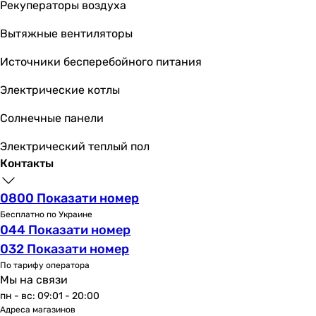
Вид
Рекуператоры воздуха
универсальный
Вытяжные вентиляторы
универсальный
универсальный
Источники бесперебойного питания
универсальный
универсальный
Электрические котлы
универсальный
Солнечные панели
универсальный
универсальный
Электрический теплый пол
универсальный
Контакты
универсальный
универсальный
0800 Показати номер
Эффективная очистка
Бесплатно по Украине
от механических загрязнений, от нефтепродуктов, от пес
044 Показати номер
от мутности, от механических загрязнений, от ржавчины,
032 Показати номер
от неприятного вкуса, от неприятного запаха, от тяжелы
По тарифу оператора
от органических соединений, от мутности, от песка, от 
Мы на связи
от нефтепродуктов, от песка, от ржавчины, от тяжелых м
пн - вс: 09:01 - 20:00
от бактерий, от вирусов, от железа, от механических заг
Адреса магазинов