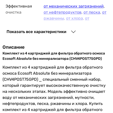
Эффективная
от механических загрязнений
,
очистка
от нефтепродуктов
,
от песка
,
от
ржавчины
,
от хлора
,
от
мутности
Показать все характеристики
Подходит
для холодной воды
Тонкость
5 мкм
,
10 мкм
Описание
очистки
Комплект из 4 картриджей для фильтра обратного осмоса
Ecosoft Absolute без минерализатора (CHV4POST75GPD)
Корпус
InLine,
Slim 10
Комплект из 4 картриджей для фильтра обратного
осмоса Ecosoft Absolute без минерализатора
Размер
2,5 x 10 ″
(CHV4POST75GPD) ⎯ специальный сменный набор,
картриджа
который гарантирует высококачественную очистку
на нескольких этапах. Модель эффективно очищает
Совместим с
Ecosoft Absolute MO575ECO,
воду от механических загрязнений, мутности,
Ecosoft Absolute MO575PSECO
нефтепродуктов, песка, ржавчины и хлора. Купить
Производство
Украина
комплект из 4 картриджей для фильтра обратного