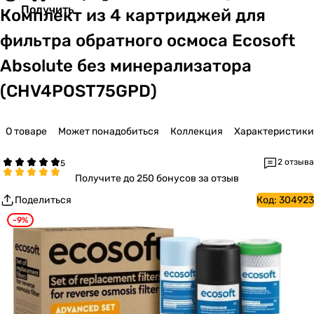
Получить
Комплект из 4 картриджей для
фильтра обратного осмоса Ecosoft
Absolute без минерализатора
(CHV4POST75GPD)
О товаре
Может понадобиться
Коллекция
Характеристики
2 отзыва
Получите
до 250 бонусов за отзыв
Поделиться
Код:
304923
-9%