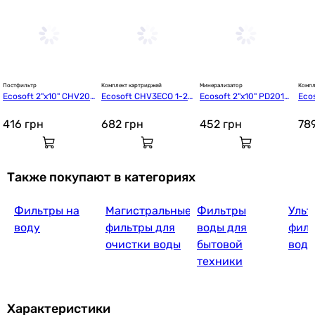
Постфильтр
Комплект картриджей
Минерализатор
Компл
Ecosoft 2"х10" CHV201
Ecosoft CHV3ECO 1-2-
Ecosoft 2"х10" PD2010
Eco
0ECOPKG (постфильт
3 улучшенный
ECOPKG (минерализат
OAG
р)
ор)
416
грн
682
грн
452
грн
78
Также покупают в категориях
Фильтры на
Магистральные
Фильтры
Ульт
воду
фильтры для
воды для
филь
очистки воды
бытовой
вод
техники
Характеристики