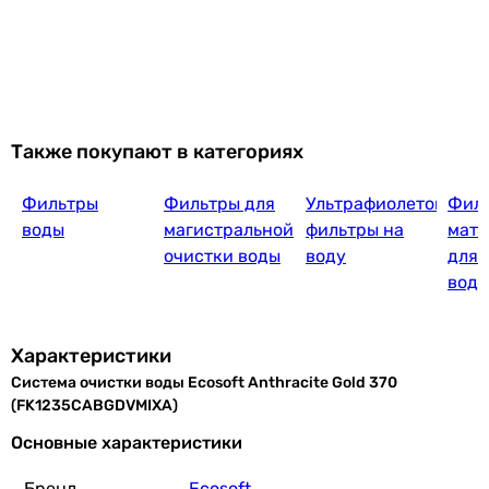
Также покупают в категориях
Фильтры
Фильтры для
Ультрафиолетовые
Фил
воды
магистральной
фильтры на
мат
очистки воды
воду
для
водо
Характеристики
Система очистки воды Ecosoft Anthracite Gold 370
(FK1235CABGDVMIXA)
Основные характеристики
Бренд
Ecosoft