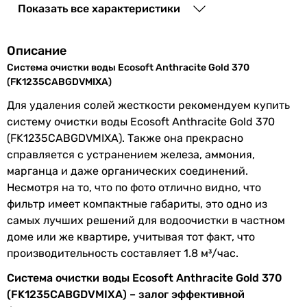
Показать все характеристики
Производительность
1.8 м³/час
фильтра
Описание
Система очистки воды Ecosoft Anthracite Gold 370
Ресурс до
4.5 м³
(FK1235CABGDVMIXA)
регенерации
Для удаления солей жесткости рекомендуем купить
Длительность
80 мин., 110 мин.
систему очистки воды Ecosoft Anthracite Gold 370
регенерации
(FK1235CABGDVMIXA). Также она прекрасно
справляется с устранением железа, аммония,
Расход соли на
6 кг, 3.7 кг
марганца и даже органических соединений.
одну
Несмотря на то, что по фото отлично видно, что
регенерацию
фильтр имеет компактные габариты, это одно из
самых лучших решений для водоочистки в частном
Расход воды на
0.37 м³
доме или же квартире, учитывая тот факт, что
одну
производительность составляет 1.8 м³/час.
регенерацию
Система очистки воды Ecosoft Anthracite Gold 370
Фильтрующий
комплексная очистка, Ecosoft
(FK1235CABGDVMIXA) – залог эффективной
материал
Ecomix-A