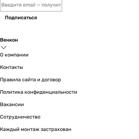
51 149
грн
Купить
Подписаться
Filtrons Clack X5 1017 на клапане Clack
Венкон
О компании
43 969
грн
Купить
Контакты
Правила сайта и договор
Ecosoft F
Политика конфиденциальности
Вакансии
58 033
грн
Сотрудничество
К
Каждый монтаж застрахован
Filtrons Clack X5 1235 на клапане Clack 