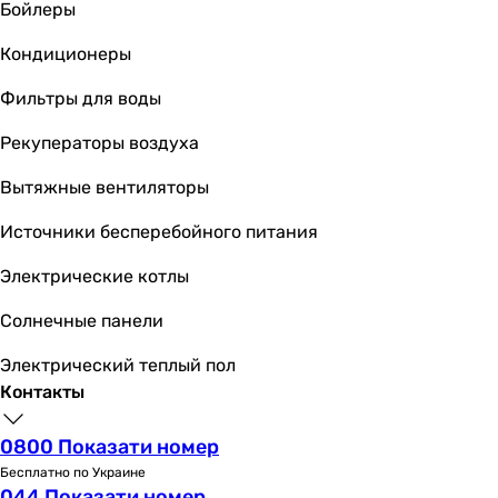
12x35 ″
Бойлеры
10x18 ″
Кондиционеры
10x35 ″
10x17 ″
Фильтры для воды
10x18 ″
12x35 ″
Рекуператоры воздуха
Страна производства управляющего клапана
Вытяжные вентиляторы
США
США
Источники бесперебойного питания
США
США
Электрические котлы
США
Солнечные панели
США
США
Электрический теплый пол
США
Контакты
США
США
0800 Показати номер
США
Бесплатно по Украине
Производительность фильтра
044 Показати номер