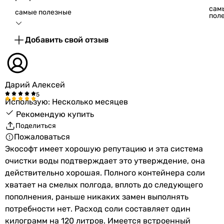
Anthracite Gold 370 (FK1235CABGDVMIXA) носят
сам
ознакомительный характер и могут изменяться
самые полезные
пол
производителем без уведомления. Магазин не несет
ответственности за изменения, внесенные
Добавить свой отзыв
производителем.
Дарий Алексей
Использую: Несколько месяцев
Рекомендую купить
Поделиться
Пожаловаться
Экософт имеет хорошую репутацию и эта система
очистки воды подтверждает это утверждение, она
действительно хорошая. Полного контейнера соли
хватает на смелых полгода, вплоть до следующего
пополнения, раньше никаких замен выполнять
потребности нет. Расход соли составляет один
килограмм на 120 литров. Имеется встроенный