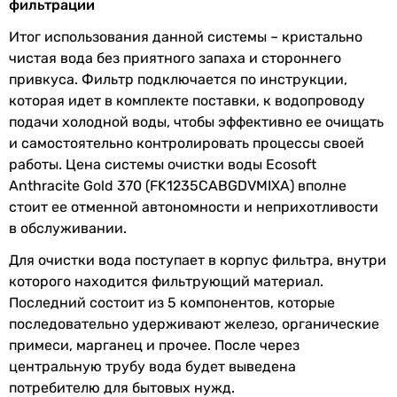
фильтрации
Объём
37 л
Итог использования данной системы – кристально
фильтрующего
чистая вода без приятного запаха и стороннего
материала
привкуса. Фильтр подключается по инструкции,
которая идет в комплекте поставки, к водопроводу
Способ
автоматическая
подачи холодной воды, чтобы эффективно ее очищать
промывки
и самостоятельно контролировать процессы своей
работы. Цена системы очистки воды Ecosoft
Способ
промывка солью
Anthracite Gold 370 (FK1235CABGDVMIXA) вполне
регенерации
стоит ее отменной автономности и неприхотливости
в обслуживании.
Минимальное
2 бар
рабочее
Для очистки вода поступает в корпус фильтра, внутри
давление
которого находится фильтрующий материал.
Последний состоит из 5 компонентов, которые
Электропитание
230 В
последовательно удерживают железо, органические
примеси, марганец и прочее. После через
Потребляемая
30 Вт
центральную трубу вода будет выведена
мощность
потребителю для бытовых нужд.