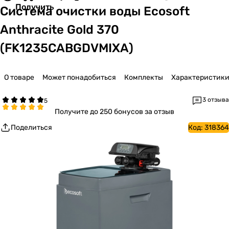
Получить
Система очистки воды Ecosoft
Anthracite Gold 370
(FK1235CABGDVMIXA)
О товаре
Может понадобиться
Комплекты
Характеристик
3 отзыва
Получите
до 250 бонусов за отзыв
Поделиться
Код:
318364