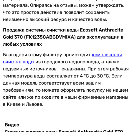
скважины
материала. Опираясь на отзывы, можем утверждать,
что это простое действие позволит сохранить
Допустимые показатели качества исходной воды
неизменно высокий ресурс и качество воды.
Продажа системы очистки воды Ecosoft Anthracite
Железо
15 мг/л
Gold 370 (FK1235CABGDVMIXA) для эксплуатации в
Аммоний
4 мг/л
любых условиях
Благодаря этому фильтру происходит
комплексная
Окисляемость
20 мг О2/л
очистка воды
из городского водопровода, а также
подземных источников – скважины. При этом рабочая
Жесткость
15 мг-экв/л
температура воды составляет от 4 °C до 30 °C. Если
Марганец
3 мг/л
данная модель соответствует всем вашим
требованиям, то можете оформлять покупку на нашем
Требуемый
100 мкм
сайте или же приходите в наши фирменные магазины
уровень
в Киеве и Львове.
предварительной
очистки воды
Видео
Физические характеристики колоны/кабинета
Система очистки воды Ecosoft Anthracite Gold 370