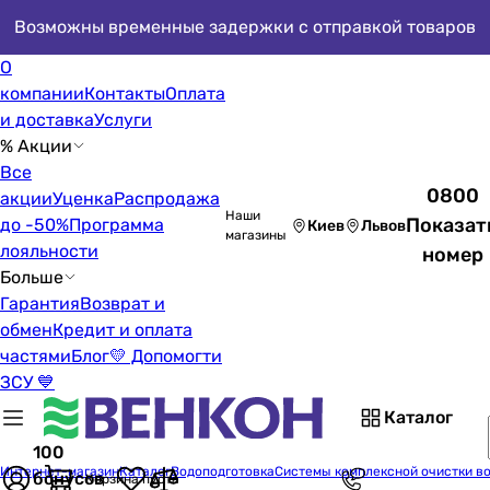
Возможны временные задержки с отправкой товаров
О
компании
Контакты
Оплата
и доставка
Услуги
% Акции
Все
0800
акции
Уценка
Распродажа
Наши
Показат
до -50%
Программа
Киев
Львов
магазины
лояльности
номер
Больше
Гарантия
Возврат и
обмен
Кредит и оплата
частями
Блог
💛 Допомогти
ЗСУ 💙
Каталог
100
Интернет-магазин
Каталог
Водоподготовка
Системы комплексной очистки в
бонусов
Корзина пуста