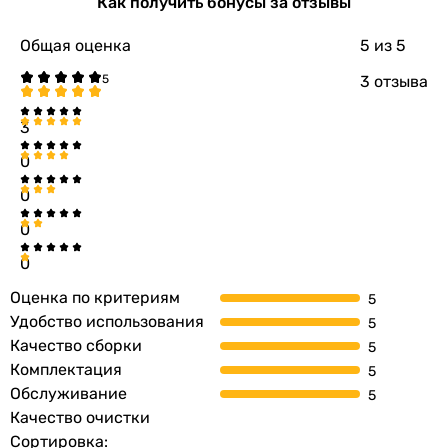
Как получить бонусы за отзывы
упаковке
Общая оценка
5
из 5
Глубина в
1010 мм
3 отзыва
упаковке
3
Вес в упаковке
60 кг
0
Гарантия
0
Гарантия
60 мес.
0
0
Сервисное
1 раз в год
обслуживание
Оценка по критериям
Удобство использования
Увидели ошибку в описании или характеристиках?
Качество сборки
Сообщите нам об этом!
Комплектация
Обслуживание
Сообщить об ошибке
Качество очистки
Характеристики, комплектация и фотографии Ecosoft
Сортировка: