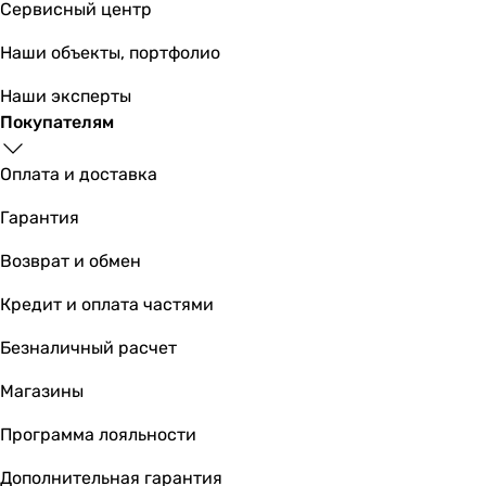
Сервисный центр
Наши объекты, портфолио
Наши эксперты
64 698
грн
Купить
Покупателям
Основные характеристики
Оплата и доставка
Тип фильтра
Гарантия
кабинет
кабинет
Возврат и обмен
кабинет
кабинет
Кредит и оплата частями
кабинет
Безналичный расчет
кабинет
кабинет
Магазины
кабинет
кабинет
Программа лояльности
кабинет
Дополнительная гарантия
кабинет