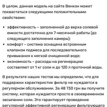
Диаметр
1 ″
В целом, данная модель на сайте Венкон может
подключения
похвастаться следующими положительными
вход
свойствами:
эффективность – заполненной до верха солевой
Управляющий
Clack DV
емкости достаточно для 7-месячной работы (до
клапан
следующего заполнения камеры);
Комплектация
инструкция по эксплуатации,
комфорт – система оснащена встроенным
кабинет в сборе - 1шт.,
клапаном подмеса для последовательного
фильтрующий материал - 1уп.
привыкания к мягкой очищенной воде;
экономность – расходы на регенерацию
Рабочая
4 °C, 30 °C
составляют от 1 кг соли и до 120 л проточной воды.
температура
В результате наших тестов мы определили, что для
воды
поддержки характеристик фильтр не нуждается в
Рабочее
6 атм
регулярном обслуживании. За 48 730 грн вы получите
давление
систему, которая нуждается просто в своевременном
засыпании соли. Это гарантирует проведение
Назначение
для водопровода,
для
регулярной эффективной регенерации фильтрующего