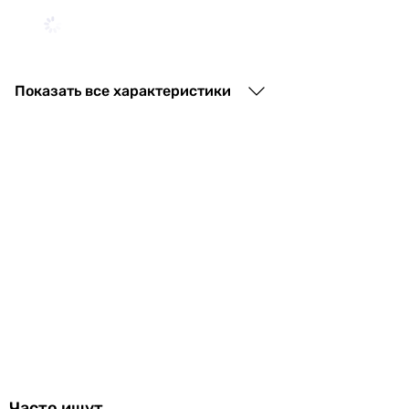
53 777
грн
Купить
Показать все характеристики
Filtrons Clack Dowex 1235 на клапане Clack
57 420
грн
Купить
Ecosoft Anthracite Azure 250
41 864
грн
Купить
Часто ищут