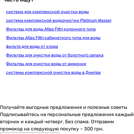
система для комплексной очистки воды
Ecoso
система комплексной водоочистки Platinum Wasser
Фильтры для воды Atlas Filtri колонного типа
Фильтры Atlas Filtri кабинетного типа для воды
65 121
грн
фильтр для воды от хлора
Фильтры для очистки воды от болотного запаха
Ecoso
Фильтры для очистки воды от аммония
системы комплексной очистки воды в Днепре
48 730
грн
Получайте выгодные предложения и полезные советы
Filtrons Clack X5 1035 на клапане Clack
Подписывайтесь на персональные предложения каждый
вторник и каждый четверг. Без спама. Отправим
промокод на следующую покупку – 300 грн.