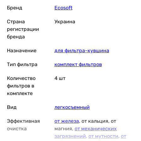
Бренд
Ecosoft
Страна
Украина
регистрации
бренда
Назначение
для фильтра-кувшина
Тип фильтра
комплект фильтров
Количество
4 шт
фильтров в
комплекте
Вид
легкосъемный
Эффективная
от железа
, от кальция, от
очистка
магния,
от механических
загрязнений
,
от мутности
,
от