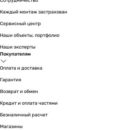
Сотрудничество
Ecosoft CRVKAB2ECO (у
Каждый монтаж застрахован
Сервисный центр
478
грн
Купи
Наши объекты, портфолио
Наши эксперты
Основные характеристики
Покупателям
Назначение
для фильтра-кувшина
Оплата и доставка
для фильтра-кувшина
для фильтра-кувшина
Гарантия
для фильтра-кувшина
для фильтра-кувшина
Возврат и обмен
для фильтра-кувшина
Кредит и оплата частями
для фильтра-кувшина
для фильтра-кувшина
Безналичный расчет
для фильтра-кувшина
для фильтра-кувшина
Магазины