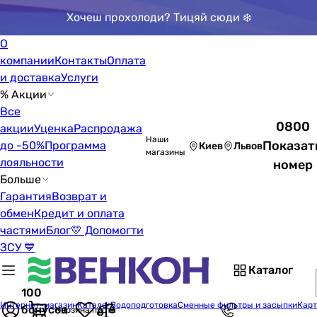
Хочеш прохолоди? Тицяй сюди ❄️
О
компании
Контакты
Оплата
и доставка
Услуги
% Акции
Все
0800
акции
Уценка
Распродажа
Наши
Показат
до -50%
Программа
Киев
Львов
магазины
лояльности
номер
Больше
Гарантия
Возврат и
обмен
Кредит и оплата
частями
Блог
💛 Допомогти
ЗСУ 💙
Каталог
100
Интернет-магазин
Каталог
Водоподготовка
Сменные фильтры и засыпки
Карт
бонусов
Корзина пуста