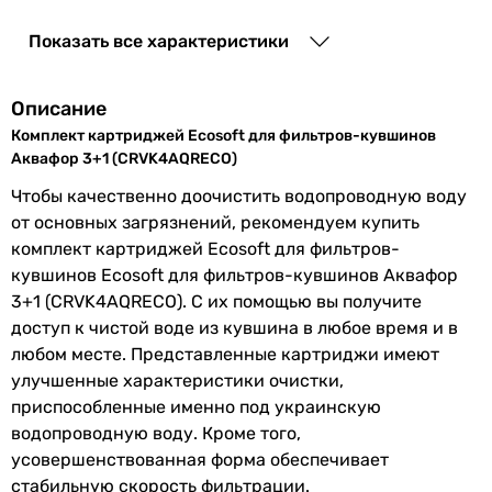
органических соединений
,
от
песка
,
от ржавчины
,
от тяжелых
Показать все характеристики
металлов
,
от хлора
Описание
Подходит
для холодной воды
Комплект картриджей Ecosoft для фильтров-кувшинов
Совместим с
Аквафор
Аквафор 3+1 (CRVK4AQRECO)
Чтобы качественно доочистить водопроводную воду
Ресурс
350 л
от основных загрязнений, рекомендуем купить
картриджа
комплект картриджей Ecosoft для фильтров-
кувшинов Ecosoft для фильтров-кувшинов Аквафор
Производство
Украина
3+1 (CRVK4AQRECO). С их помощью вы получите
доступ к чистой воде из кувшина в любое время и в
Комплектация
картридж - 4шт.
любом месте. Представленные картриджи имеют
Производительность
60 л/час
улучшенные характеристики очистки,
приспособленные именно под украинскую
EAN
4820056807783
водопроводную воду. Кроме того,
усовершенствованная форма обеспечивает
Увидели ошибку в описании или характеристиках?
стабильную скорость фильтрации.