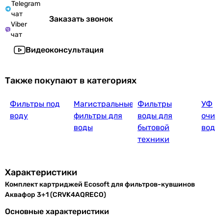
Telegram
чат
Заказать звонок
Viber
чат
Видеоконсультация
Также покупают в категориях
Фильтры под
Магистральные
Фильтры
УФ
воду
фильтры для
воды для
очис
воды
бытовой
вод
техники
Характеристики
Комплект картриджей Ecosoft для фильтров-кувшинов
Аквафор 3+1 (CRVK4AQRECO)
Основные характеристики