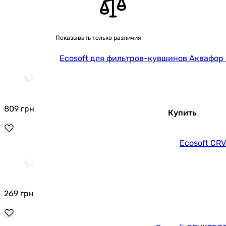
Показывать только различия
Ecosoft для фильтров-кувшинов Аквафор
809
грн
Купить
Ecosoft CR
269
грн