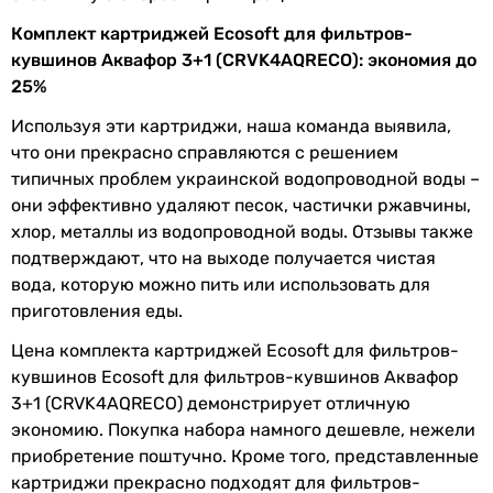
Сообщите нам об этом!
Комплект картриджей Ecosoft для фильтров-
Сообщить об ошибке
кувшинов Аквафор 3+1 (CRVK4AQRECO): экономия до
25%
Характеристики, комплектация и фотографии Ecosoft для
фильтров-кувшинов Аквафор 3+1 (CRVK4AQRECO) носят
Используя эти картриджи, наша команда выявила,
ознакомительный характер и могут изменяться
что они прекрасно справляются с решением
производителем без уведомления. Магазин не несет
типичных проблем украинской водопроводной воды –
ответственности за изменения, внесенные
производителем.
они эффективно удаляют песок, частички ржавчины,
хлор, металлы из водопроводной воды. Отзывы также
подтверждают, что на выходе получается чистая
вода, которую можно пить или использовать для
приготовления еды.
Цена комплекта картриджей Ecosoft для фильтров-
кувшинов Ecosoft для фильтров-кувшинов Аквафор
3+1 (CRVK4AQRECO) демонстрирует отличную
экономию. Покупка набора намного дешевле, нежели
приобретение поштучно. Кроме того, представленные
картриджи прекрасно подходят для фильтров-