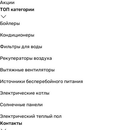
Акции
-
ТОП категории
засыпка Ecomix
-
Бойлеры
-
-
Кондиционеры
-
Количество фильтров в комплекте
Фильтры для воды
4 шт
Рекуператоры воздуха
1 шт
2 шт
Вытяжные вентиляторы
1 шт
1 шт
Источники бесперебойного питания
3 шт
Электрические котлы
1 шт
2 шт
Солнечные панели
2 шт
4 шт
Электрический теплый пол
2 шт
Контакты
Вид