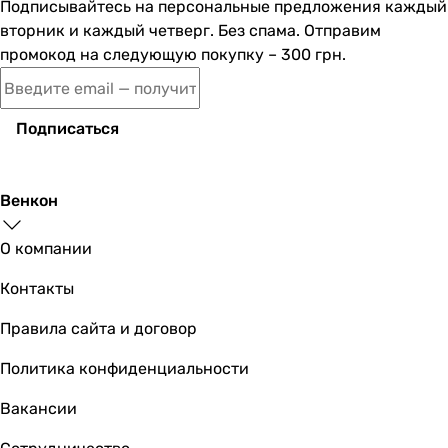
Подписывайтесь на персональные предложения каждый
вторник и каждый четверг. Без спама. Отправим
479
грн
промокод на следующую покупку – 300 грн.
Купить
Ecosoft для фильтров-кувшинов Аквафор 2
Подписаться
Венкон
479
грн
Купить
О компании
Ecosoft для фильтров-кувшинов Барьер 4
Контакты
Правила сайта и договор
Политика конфиденциальности
809
грн
Купить
Вакансии