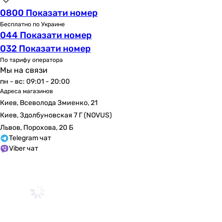
легкосъемный
0800 Показати номер
легкосъемный
Бесплатно по Украине
044 Показати номер
легкосъемный
легкосъемный
032 Показати номер
легкосъемный
По тарифу оператора
Мы на связи
легкосъемный
пн - вс: 09:01 - 20:00
легкосъемный
Адреса магазинов
легкосъемный
Киев, Всеволода Змиенко, 21
легкосъемный
Киев, Здолбуновская 7 Г (NOVUS)
легкосъемный
Львов, Порохова, 20 Б
легкосъемный
Telegram чат
Эффективная очистка
Viber чат
от железа, от кальция, от магния, от механических загр
от железа, от органических соединений
от железа, от накипи, от органических соединений, от п
от железа, от органических соединений
от железа, от органических соединений
от механических загрязнений, от накипи, от органическ