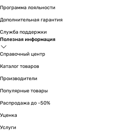
для фильтра-кувшина
Программа лояльности
Тип фильтра
комплект фильтров
Дополнительная гарантия
картридж
комплект фильтров
Служба поддержки
картридж
Полезная информация
картридж
комплект фильтров
Справочный центр
картридж
Каталог товаров
комплект фильтров
комплект фильтров
Производители
комплект фильтров
комплект фильтров
Популярные товары
Материал фильтра
Распродажа до -50%
-
засыпка Ecomix
Уценка
-
засыпка Ecomix
Услуги
засыпка Ecomix