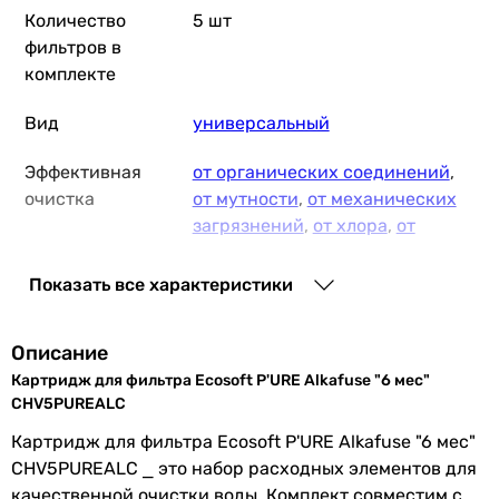
Количество
5 шт
фильтров в
комплекте
Вид
универсальный
Эффективная
от органических соединений
,
очистка
от мутности
,
от механических
загрязнений
,
от хлора
,
от
неприятного вкуса
,
от
ржавчины
,
от песка
,
от
Показать все характеристики
неприятного запаха
,
от осадка
Описание
Подходит
для холодной воды
Картридж для фильтра Ecosoft P'URE Alkafuse "6 мес"
Корпус
Slim 10
, InLine
CHV5PUREALC
Картридж для фильтра Ecosoft P'URE Alkafuse "6 мес"
Размер
2,5 x 10 ″
CHV5PUREALC ⎯ это набор расходных элементов для
картриджа
качественной очистки воды. Комплект совместим с