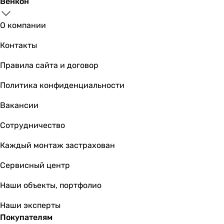
Венкон
Ecosoft Absolute без минерализатора 
О компании
Контакты
1 085
грн
Купить
Правила сайта и договор
Политика конфиденциальности
E
Вакансии
Сотрудничество
853
грн
Каждый монтаж застрахован
Сервисный центр
Ecoso
Наши объекты, портфолио
Наши эксперты
Покупателям
1 883
грн