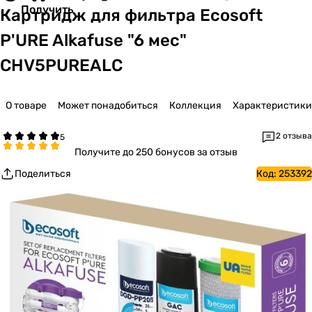
Получить
Картридж для фильтра Ecosoft
P'URE Alkafuse "6 мес"
CHV5PUREALC
О товаре
Может понадобиться
Коллекция
Характеристики
2 отзыва
Получите
до 250 бонусов за отзыв
Поделиться
Код:
253392