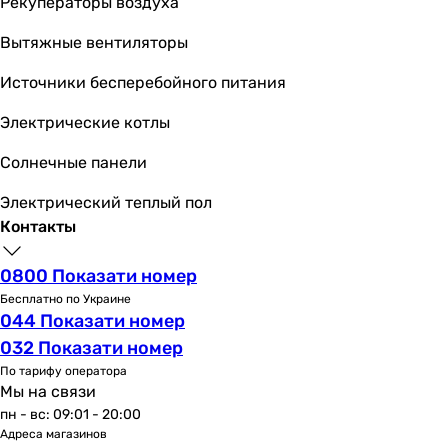
4 шт
Рекуператоры воздуха
3 шт
Вытяжные вентиляторы
Вид
универсальный
Источники бесперебойного питания
универсальный
универсальный
Электрические котлы
универсальный
Солнечные панели
универсальный
универсальный
Электрический теплый пол
универсальный
Контакты
универсальный
универсальный
0800 Показати номер
универсальный
Бесплатно по Украине
универсальный
044 Показати номер
Эффективная очистка
032 Показати номер
от органических соединений, от мутности, от механическ
По тарифу оператора
от мутности, от механических загрязнений, от ржавчины,
Мы на связи
от органических соединений, от механических загрязнени
пн - вс: 09:01 - 20:00
от механических загрязнений, от мутности, от неприятно
Адреса магазинов