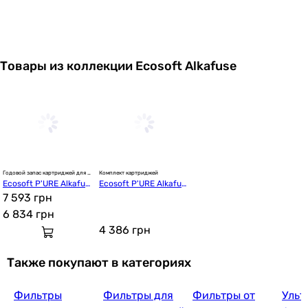
Товары из коллекции Ecosoft Alkafuse
Годовой запас картриджей для 
Комплект картриджей
фильтра обратного осмоса
Ecosoft P'URE Alkafus
Ecosoft P'URE Alkafus
e (CHV11PUREALC)
7 593 грн
e "12 мес" (CHV6PURE
ALC)
6 834
грн
4 386
грн
Также покупают в категориях
Фильтры
Фильтры для
Фильтры от
Ульт