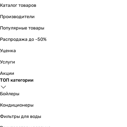
комплект фильтров
Каталог товаров
комплект фильтров
Производители
комплект фильтров
комплект фильтров
Популярные товары
комплект фильтров
комплект фильтров
Распродажа до -50%
комплект фильтров
Уценка
комплект фильтров
Количество фильтров в комплекте
Услуги
5 шт
5 шт
Акции
5 шт
ТОП категории
5 шт
5 шт
Бойлеры
5 шт
Кондиционеры
5 шт
6 шт
Фильтры для воды
4 шт