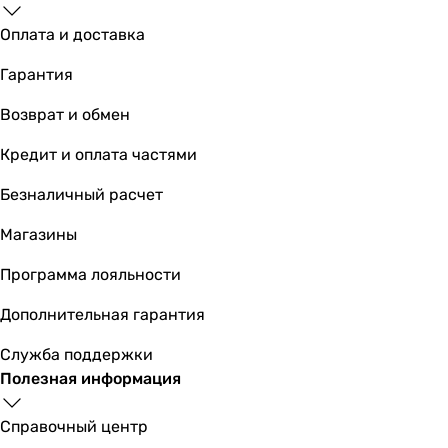
Оплата и доставка
Основные характеристики
Гарантия
Назначение
для системы обратного осмоса
Возврат и обмен
для системы обратного осмоса
для системы обратного осмоса
Кредит и оплата частями
для системы обратного осмоса
Безналичный расчет
для системы обратного осмоса
для системы обратного осмоса
Магазины
для системы обратного осмоса
для системы обратного осмоса
Программа лояльности
для системы обратного осмоса
Дополнительная гарантия
для системы обратного осмоса
для системы обратного осмоса
Служба поддержки
Тип фильтра
Полезная информация
комплект фильтров
комплект фильтров
Справочный центр
комплект фильтров