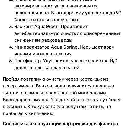
активированного угля и волокном из
Физические характеристики
полипропилена. Благодаря ему удаляется до 99
% хлора и его составляющих.
Вес
2.4 кг
Элемент AquaGreen. Производит
антибактериальную очистку с одновременным
Габариты в упаковке
снижением расхода воды.
Минерализатор Aqua Spring. Насыщает воду
Ширина в
450 мм
ионами магния и кальция.
упаковке
Постфильтр. Улучшает вкусовые свойства Н₂О,
делая ее слегка сладковатой.
Высота в
350 мм
упаковке
Пройдя поэтапную очистку через картридж из
ассортимента Венкон, вода получается идеально
Глубина в
100 мм
чистой, оптимально насыщенной минералами.
упаковке
Благодаря этому все блюда, чай и кофе станут более
вкусными. К тому же такую воду можно пить, не
Вес в упаковке
1.2 кг
прибегая к кипячению.
Увидели ошибку в описании или характеристиках?
Специфика эксплуатации картриджа для фильтра