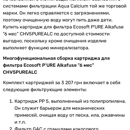
системами фильтрации Aqua Calcium той же торговой
Совместим с
Ecosoft P'URE Alkafuse
марки. Он легко справляется с загрязнениями,
MO675MALCPSECO, Ecosoft
поэтому очищенную воду могут пить даже дети.
P'Ure Alkafuse
Купить картридж для фильтра Ecosoft P'URE Alkafuse
MO675ALCPUREECO
"6 мес" CHV5PUREALC по доступной стоимости
выгодно, поскольку кроме очищения изделие
Производство
Украина
выполняет функцию минерализатора.
Рабочее
2.8 бар, 6 бар
Многофункциональная сборка картриджа для
давление
фильтра Ecosoft P'URE Alkafuse "6 мес"
CHV5PUREALC
Коллекции
Ecosoft Alkafuse
Комплект картриджей за 3 207 грн включает в себя
Комплектация
картридж – 5 шт.
следующие фильтрующие элементы:
Рабочая
4 °C, 40 °C
Картридж PP 5, выполненный из полипропилена.
температура
Он служит барьером для механических
воды
примесей, очищая воду от песка, ила, ржавчины
и т.п.
EAN
4820056806816
Фильтр GAC с гранулами кокосового