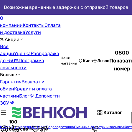
Возможны временные задержки с отправкой товаров
О
компании
Контакты
Оплата
и доставка
Услуги
% Акции
Все
0800
акции
Уценка
Распродажа
Наши
Показат
до -50%
Программа
Киев
Львов
магазины
лояльности
номер
Больше
Гарантия
Возврат и
обмен
Кредит и оплата
частями
Блог
💛 Допомогти
ЗСУ 💙
Каталог
100
Интернет-магазин
Каталог
Водоподготовка
Сменные фильтры и засыпки
Карт
бонусов
Корзина пуста