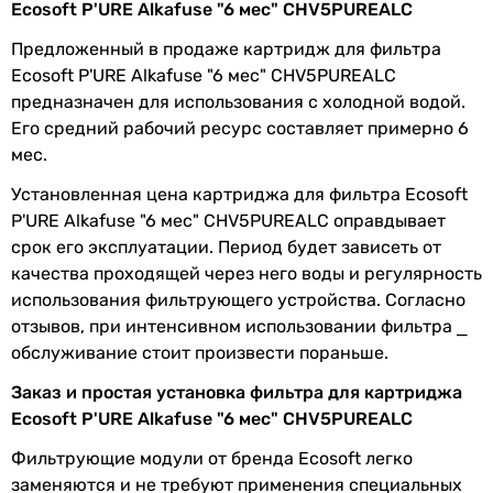
Сообщите нам об этом!
Ecosoft P'URE Alkafuse "6 мес" CHV5PUREALC
Сообщить об ошибке
Предложенный в продаже картридж для фильтра
Характеристики, комплектация и фотографии Ecosoft P'URE
Ecosoft P'URE Alkafuse "6 мес" CHV5PUREALC
Alkafuse "6 мес" CHV5PUREALC носят ознакомительный
предназначен для использования с холодной водой.
характер и могут изменяться производителем без
Его средний рабочий ресурс составляет примерно 6
уведомления. Магазин не несет ответственности за
мес.
изменения, внесенные производителем.
Установленная цена картриджа для фильтра Ecosoft
P'URE Alkafuse "6 мес" CHV5PUREALC оправдывает
срок его эксплуатации. Период будет зависеть от
качества проходящей через него воды и регулярность
использования фильтрующего устройства. Согласно
отзывов, при интенсивном использовании фильтра ⎯
обслуживание стоит произвести пораньше.
Заказ и простая установка фильтра для картриджа
Ecosoft P'URE Alkafuse "6 мес" CHV5PUREALC
Фильтрующие модули от бренда Ecosoft легко
заменяются и не требуют применения специальных