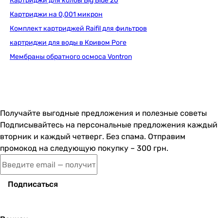
Картриджи для колбы Big Blue 20
Картриджи на 0,001 микрон
1 260
грн
Комплект картриджей Raifil для фильтров
картриджи для воды в Кривом Роге
Ecosoft Absolute без минерализатора 
Мембраны обратного осмоса Vontron
2 281
грн
Купить
Получайте выгодные предложения и полезные советы
Подписывайтесь на персональные предложения каждый
вторник и каждый четверг. Без спама. Отправим
Ecosoft Standard с минерализатором (CP
промокод на следующую покупку – 300 грн.
Подписаться
2 257
грн
Купить