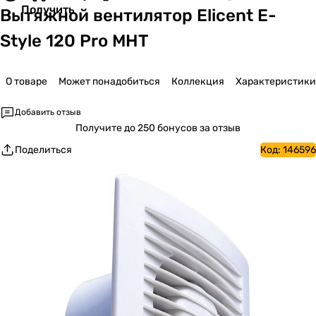
Получить
Вытяжной вентилятор Elicent E-
Style 120 Pro MHT
О товаре
Может понадобиться
Коллекция
Характеристики
Добавить отзыв
Получите
до 250 бонусов за отзыв
Поделиться
Код:
146596