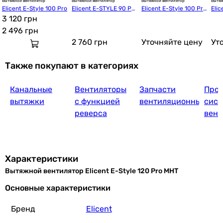
Вытяжной вентилятор
Вытяжной вентилятор
Вытяжной вентилятор
Вытяж
Elicent E-Style 100 Pro
Elicent E-STYLE 90 PR
Elicent E-Style 100 Pro 
Elic
3 120 грн
O BASE
MHT
MHY
2 496
грн
2 760
грн
Уточняйте цену
Ут
Также покупают в категориях
Канальные
Вентиляторы
Запчасти
Прое
вытяжки
с функцией
вентиляционные
сист
реверса
вент
Характеристики
Вытяжной вентилятор Elicent E-Style 120 Pro MHT
Основные характеристики
Бренд
Elicent