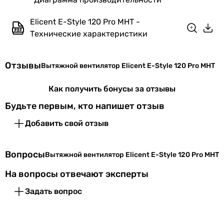
Вес
0.6 кг
Elicent E-Style 120 Pro MHT -
Технические характеристики
Гарантия
Гарантия
12 мес.
Отзывы
Вытяжной вентилятор Elicent E-Style 120 Pro MHT
Увидели ошибку в описании или характеристиках?
Как получить бонусы за отзывы
Сообщите нам об этом!
Будьте первым, кто напишет отзыв
Сообщить об ошибке
Добавить свой отзыв
Характеристики, комплектация и фотографии Elicent E-Style
120 Pro MHT носят ознакомительный характер и могут
изменяться производителем без уведомления. Магазин не
Вопросы
Вытяжной вентилятор Elicent E-Style 120 Pro MHT
несет ответственности за изменения, внесенные
производителем.
На вопросы отвечают эксперты
Задать вопрос