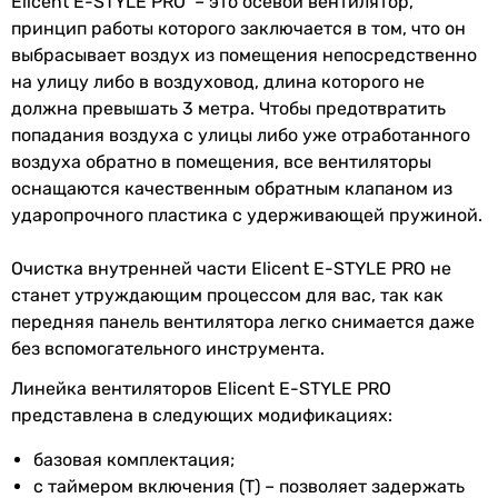
Elicent E-STYLE PRO – это осевой вентилятор,
Максимальная
40 °C
принцип работы которого заключается в том, что он
температура
выбрасывает воздух из помещения непосредственно
перемещаемого
на улицу либо в воздуховод, длина которого не
воздуха
должна превышать 3 метра. Чтобы предотвратить
попадания воздуха с улицы либо уже отработанного
Количество
1 шт
воздуха обратно в помещения, все вентиляторы
скоростей
оснащаются качественным обратным клапаном из
ударопрочного пластика с удерживающей пружиной.
Покрытие
глянцевое
Очистка внутренней части Elicent E-STYLE PRO не
Производство
Италия
станет утруждающим процессом для вас, так как
передняя панель вентилятора легко снимается даже
Электропитание
230 В
без вспомогательного инструмента.
Класс защиты
IPX4
Линейка вентиляторов Elicent E-STYLE PRO
представлена в следующих модификациях:
Коллекции
E-Style Pro
базовая комплектация;
Физические характеристики
с таймером включения (T) – позволяет задержать