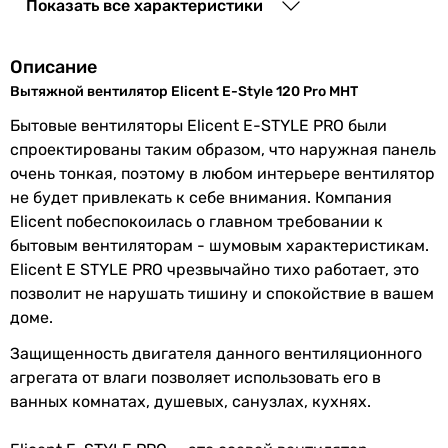
Показать все характеристики
Монтаж
настенный
,
потолочный
вентилятора
Описание
Тип
осевой
Вытяжной вентилятор Elicent E-Style 120 Pro MHT
Бытовые вентиляторы Elicent E-STYLE PRO были
Особенности
датчик влажности
,
спроектированы таким образом, что наружная панель
и функции
обратный клапан
,
таймер
очень тонкая, поэтому в любом интерьере вентилятор
выключения
не будет привлекать к себе внимания. Компания
Elicent побеспокоилась о главном требовании к
Настройки
от 3 до 25 минут
бытовым вентиляторам - шумовым характеристикам.
таймера
(регулируемый)
Elicent E STYLE PRO чрезвычайно тихо работает, это
задержки
позволит не нарушать тишину и спокойствие в вашем
выключения
доме.
Защищенность двигателя данного вентиляционного
Настройки
от 40 до 80 %
агрегата от влаги позволяет использовать его в
регулировки
ванных комнатах, душевых, санузлах, кухнях.
датчика
влажности