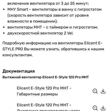
включение вентилятора от 3 до 25 минут;
Диаметр
120 мм
MHY Smart – вентиляторы в ванну с гигростатом
(скорость вентилятора зависит от уровня
Глубина
83 мм
влажности в помещении);
патрубка
вентиляторы MHT – с таймером и гигростатом;
двухскоростной вентилятор 2 Vel.
Цвет
белый
Подробную информацию на вентиляторы Elicent E-
Ширина
180 мм
STYLE PRO Вы можете узнать, обратившись к нашим
передней
консультантам.
панели
Высота
180 мм
Документация
передней
Вытяжной вентилятор Elicent E-Style 120 Pro MHT
панели
Elicent E-Style 120 Pro MHT -
Глубина
18 мм
Габаритные размеры
передней
панели
Elicent E-Style 120 Pro MHT -
Диаграмма производительности