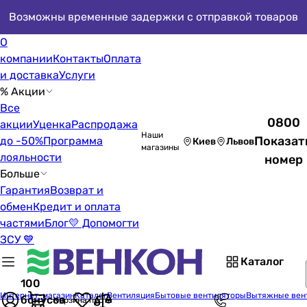
Возможны временные задержки с отправкой товаров
О
компании
Контакты
Оплата
и доставка
Услуги
% Акции
Все
0800
акции
Уценка
Распродажа
Наши
Показат
до -50%
Программа
Киев
Львов
магазины
лояльности
номер
Больше
Гарантия
Возврат и
обмен
Кредит и оплата
частями
Блог
💛 Допомогти
ЗСУ 💙
Каталог
100
Интернет-магазин
Каталог
Вентиляция
Бытовые вентиляторы
Вытяжные вен
бонусов
Корзина пуста