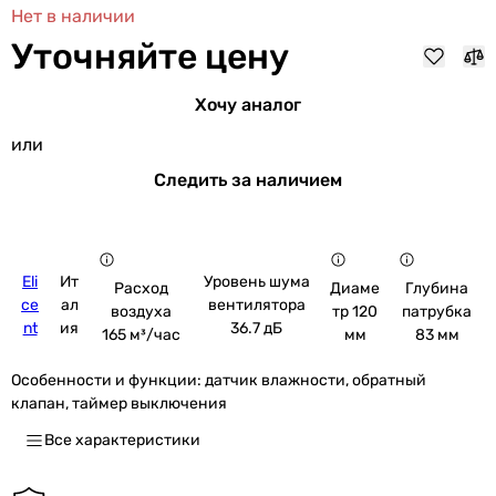
Нет в наличии
Уточняйте цену
Хочу аналог
или
Следить за наличием
Eli
Ит
Уровень шума
Расход
Диаме
Глубина
ce
ал
вентилятора
воздуха
тр 120
патрубка
nt
ия
36.7 дБ
165 м³/час
мм
83 мм
Особенности и функции:
датчик влажности, обратный
клапан, таймер выключения
Все характеристики