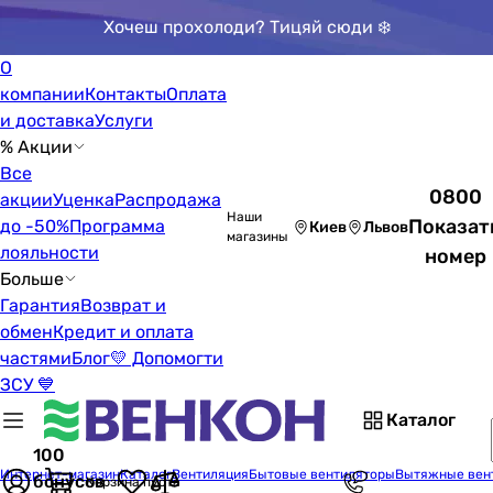
Хочеш прохолоди? Тицяй сюди ❄️
О
компании
Контакты
Оплата
и доставка
Услуги
% Акции
Все
0800
акции
Уценка
Распродажа
Наши
Показат
до -50%
Программа
Киев
Львов
магазины
лояльности
номер
Больше
Гарантия
Возврат и
обмен
Кредит и оплата
частями
Блог
💛 Допомогти
ЗСУ 💙
Каталог
100
Интернет-магазин
Каталог
Вентиляция
Бытовые вентиляторы
Вытяжные вен
бонусов
Корзина пуста