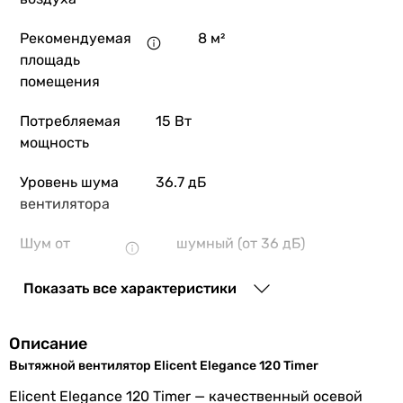
Рекомендуемая
8 м²
площадь
помещения
Потребляемая
15 Вт
мощность
Уровень шума
36.7 дБ
вентилятора
Шум от
шумный (от 36 дБ)
вентилятора
Показать все характеристики
Монтаж
настенный
,
потолочный
вентилятора
Описание
Тип
осевой
Вытяжной вентилятор Elicent Elegance 120 Timer
Elicent Elegance 120 Timer — качественный осевой