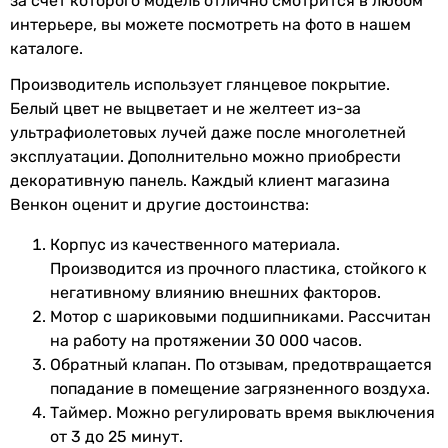
за счет которого модель отлично смотрится в любом
воздуха
интерьере, вы можете посмотреть на фото в нашем
каталоге.
Количество
1 шт
скоростей
Производитель использует глянцевое покрытие.
Белый цвет не выцветает и не желтеет из-за
Покрытие
глянцевое
ультрафиолетовых лучей даже после многолетней
эксплуатации. Дополнительно можно приобрести
Производство
Италия
декоративную панель. Каждый клиент магазина
Венкон оценит и другие достоинства:
Электропитание
230 В
Корпус из качественного материала.
Класс защиты
IPX4
Производится из прочного пластика, стойкого к
негативному влиянию внешних факторов.
Коллекции
Elegance
Мотор с шариковыми подшипниками. Рассчитан
на работу на протяжении 30 000 часов.
Физические характеристики
Обратный клапан. По отзывам, предотвращается
попадание в помещение загрязненного воздуха.
Диаметр
120 мм
Таймер. Можно регулировать время выключения
от 3 до 25 минут.