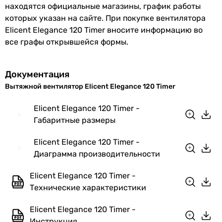
находятся официальные магазины, график работы
Гарантия
12 мес.
которых указан на сайте. При покупке вентилятора
Elicent Elegance 120 Timer вносите информацию во
Увидели ошибку в описании или характеристиках?
все графы открывшейся формы.
Сообщите нам об этом!
Сообщить об ошибке
Документация
Характеристики, комплектация и фотографии Elicent
Вытяжной вентилятор Elicent Elegance 120 Timer
Elegance 120 Timer носят ознакомительный характер и могут
изменяться производителем без уведомления. Магазин не
Elicent Elegance 120 Timer -
несет ответственности за изменения, внесенные
Габаритные размеры
производителем.
Elicent Elegance 120 Timer -
Диаграмма производительности
Elicent Elegance 120 Timer -
Технические характеристики
Elicent Elegance 120 Timer -
Инструкция