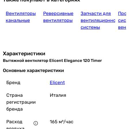
Вентиляторы
Реверсивные
Запчасти для
Прое
канальные
вентиляторы
вентиляционной
сист
системы
вент
Характеристики
Вытяжной вентилятор Elicent Elegance 120 Timer
Основные характеристики
Бренд
Elicent
Страна
Италия
регистрации
бренда
Расход
165 м³/час
воздуха