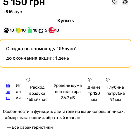
5 150 грн
+
51
бонус
Купить
10
10
10
5
10
Скидка по промокоду
"Яблуко"
до окончания акции:
1 день
Eli
Ит
Уровень шума
Расход
Диаме
Глубина
ce
ал
вентилятора
воздуха
тр 120
патрубка
nt
ия
36.7 дБ
165 м³/час
мм
91 мм
Особенности и функции:
двигатель на шарикоподшипниках,
таймер выключения, обратный клапан
Все характеристики