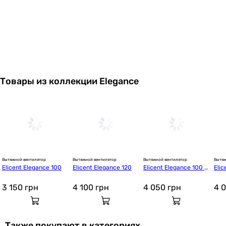
Товары из коллекции Elegance
Вытяжной вентилятор
Вытяжной вентилятор
Вытяжной вентилятор
Вытяж
Elicent Elegance 100
Elicent Elegance 120
Elicent Elegance 100 Bl
Elic
ack
raph
3 150
грн
4 100
грн
4 050
грн
4 
Также покупают в категориях