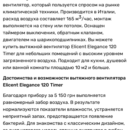
Особенности
двигатель на
вентилятор, который пользуется спросом на рынке
и функции
шарикоподшипниках
,
климатической техники. Производится в Италии,
3
таймер выключения
,
расход воздуха составляет 165 м
/час, монтаж
обратный клапан
выполняется на стену или потолок. Оснащен
таймером выключения, обратным клапаном,
Дополнительно
декоративная панель
двигателем на шарикоподшипниках. Вы можете
купить вытяжной вентилятор Elicent Elegance 120
Материал
пластик
Timer для небольших помещений с высоким уровнем
обратного
загрязненного воздуха. Подходит для кухни, душевой
клапана
или ванной комнаты площадью 10 м2 и больше.
Достоинства и возможности вытяжного вентилятора
Настройки
от 3 до 25 минут
Elicent Elegance 120 Timer
таймера
(регулируемый)
задержки
Благодаря прибору за 5 150 грн выполняется
выключения
равномерный забор воздуха. В результате
нормализуются показатели влажности, устраняется
Максимальная
40 °C
неприятный запах, предотвращается появление
температура
бактерий. Для знакомства с классическим дизайном,
перемещаемого