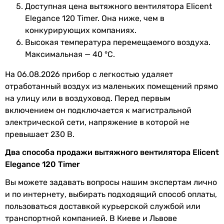
Глубина
91 мм
Доступная цена вытяжного вентилятора Elicent
патрубка
Elegance 120 Timer. Она ниже, чем в
конкурирующих компаниях.
Цвет
белый
Высокая температура перемещаемого воздуха.
Максимальная — 40 °C.
Ширина
180 мм
передней
На 06.08.2026 прибор с легкостью удаляет
панели
отработанный воздух из маленьких помещений прямо
на улицу или в воздуховод. Перед первым
Высота
180 мм
включением он подключается к магистральной
передней
электрической сети, напряжение в которой не
панели
превышает 230 В.
Глубина
44 мм
Два способа продажи вытяжного вентилятора Elicent
передней
Elegance 120 Timer
панели
Вы можете задавать вопросы нашим экспертам лично
и по интернету, выбирать подходящий способ оплаты,
Вес
1.1 кг
пользоваться доставкой курьерской службой или
транспортной компанией. В Киеве и Львове
Гарантия