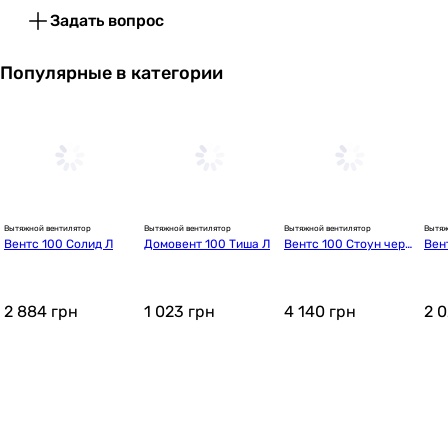
Задать вопрос
Популярные в категории
Вытяжной вентилятор
Вытяжной вентилятор
Вытяжной вентилятор
Вытяж
Вентс 100 Солид Л
Домовент 100 Тиша Л
Вентс 100 Стоун черн
Вен
ый
2 884
грн
1 023
грн
4 140
грн
2 