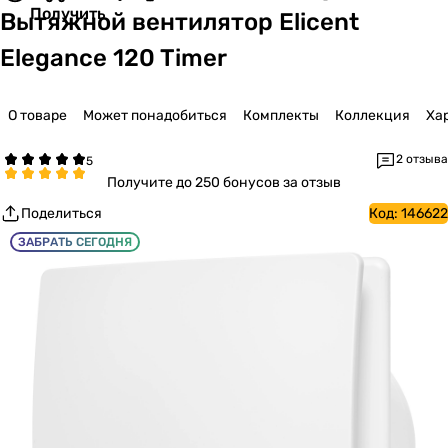
Получить
Вытяжной вентилятор Elicent
Elegance 120 Timer
О товаре
Может понадобиться
Комплекты
Коллекция
Ха
2 отзыва
Получите
до 250 бонусов за отзыв
Поделиться
Код:
146622
ЗАБРАТЬ СЕГОДНЯ