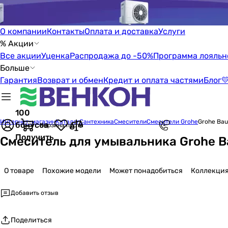
О компании
Контакты
Оплата и доставка
Услуги
% Акции
Все акции
Уценка
Распродажа до -50%
Программа лояльн
Больше
Гарантия
Возврат и обмен
Кредит и оплата частями
Блог

100
Интернет-магазин
Каталог
Сантехника
Смесители
Смесители Grohe
Grohe Bau
бонусов
Корзина пуста
Получить
Смеситель для умывальника Grohe B
О товаре
Похожие модели
Может понадобиться
Коллекци
Добавить отзыв
Поделиться