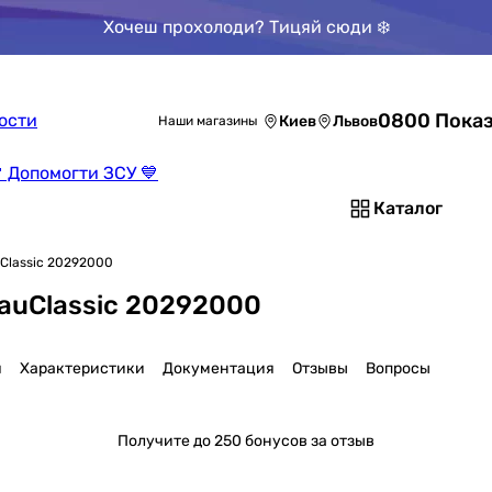
Хочеш прохолоди? Тицяй сюди ❄️
0800 Показ
ости
Киев
Львов
Наши магазины
 Допомогти ЗСУ 💙
Каталог
Classic 20292000
auClassic 20292000
я
Характеристики
Документация
Отзывы
Вопросы
Получите
до 250 бонусов за отзыв