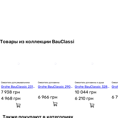
Товары из коллекции BauClassi
24 282
грн
Смеситель для умывальника
Смеситель для ванны
Смеситель для ванны и душа
Смеси
Grohe BauClassic 2316
Grohe BauClassic 2904
Grohe BauClassic 3286
Gro
5 292
грн
2000
7 938 грн
7000
5000
10 044 грн
100
6 966
грн
6 
4 968
грн
6 210
грн
Основные характеристики
Назначение
Также покупают в категориях
для умывальника