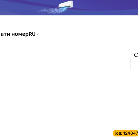
ати номер
RU
Код:
124847