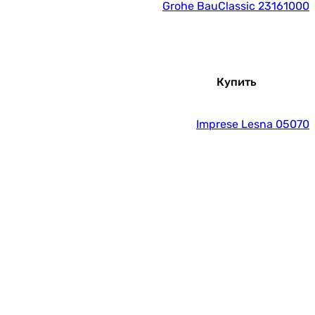
Grohe BauClassic 23161000
Купить
Imprese Lesna 05070
Купить
Axor Starck 10902180