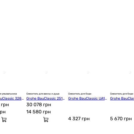
Купить
Axor Axor 16180180
Купить
Nobili WE00600
я умывальника
Смеситель для ванны и душа
Смеситель для биде
Смеситель для биде
uClassic 3286
Grohe BauClassic 2511
Grohe BauClassic UA111
Grohe BauCla
Купить
 грн
800A
30 078 грн
04801
4000
грн
14 580
грн
4 327
грн
5 670
грн