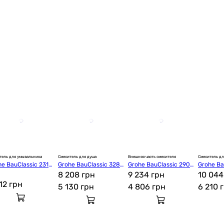
тель для умывальника
Смеситель для душа
Внешняя часть смесителя
Смеситель дл
he BauClassic 2316
Grohe BauClassic 3286
Grohe BauClassic 2904
Grohe Ba
0
7000
8 208 грн
8000
9 234 грн
8000
10 044
712
грн
5 130
грн
4 806
грн
6 210