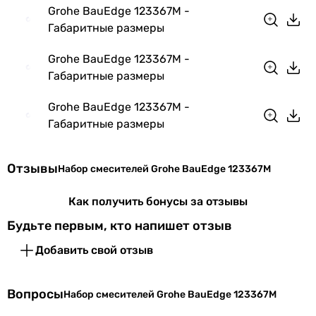
стационарный
Grohe BauEdge 123367M -
стационарный
Габаритные размеры
стационарный
Grohe BauEdge 123367M -
Форма излива
Габаритные размеры
-
L-образный
Grohe BauEdge 123367M -
Г-образный, L-образный
Габаритные размеры
Г-образный, L-образный
-
Г-образный
Отзывы
Набор смесителей Grohe BauEdge 123367M
-
Г-образный, L-образный
Как получить бонусы за отзывы
L-образный, Г-образный
Будьте первым, кто напишет отзыв
L-образный, Г-образный
Г-образный
Добавить свой отзыв
Переключатель ванна/душ
вытяжной
Вопросы
Набор смесителей Grohe BauEdge 123367M
вытяжной
вытяжной