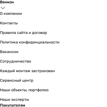
Венкон
Размер картриджа смесителя
-
О компании
-
35, 28 мм
Контакты
35, 28 мм
Правила сайта и договор
-
35, 28 мм
Политика конфиденциальности
28, 35 мм
-
Вакансии
35, 46 мм
Сотрудничество
35, 28 мм
35 мм
Каждый монтаж застрахован
Материал
латунь
Сервисный центр
латунь
Наши объекты, портфолио
латунь
латунь
Наши эксперты
-
Покупателям