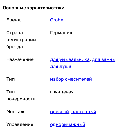
10 176
грн
Купить
Основные характеристики
Бренд
Grohe
Grohe Eurosmart 
Страна
Германия
регистрации
бренда
12 582
грн
Назначение
для умывальника
,
для ванны
,
для душа
Grohe 
Тип
набор смесителей
Тип
глянцевая
поверхности
9 504
грн
Монтаж
врезной
,
настенный
Ferro Primo Ecologi
Управление
однорычажный