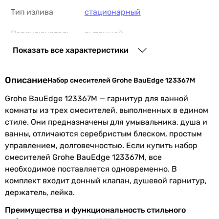
Тип излива
стационарный
3 640
грн
Переключатель
вытяжной
К
ванна/душ
Показать все характеристики
Основные характеристики
Оснащение
аэратор
, с донным клапаном
Назначение
Описание
Набор смесителей Grohe BauEdge 123367M
для умывальника, для ванны, для душа
Особенности
картриджный смеситель
для ванны, для душа, для умывальника
Grohe BauEdge 123367M — гарнитур для ванной
смесителя
для ванны, для душа, для умывальника
комнаты из трех смесителей, выполненных в едином
для ванны, для душа, для умывальника
Дополнительные
душевой шланг,
штанга
стиле. Они предназначены для умывальника, душа и
для умывальника, для ванны, для душа
особенности
ванны, отличаются серебристым блеском, простым
для ванны, для душа, для умывальника
управлением, долговечностью. Если купить набор
Подключение
к водопроводу
для ванны, для душа, для умывальника
смесителей Grohe BauEdge 123367M, все
для душа, для умывальника, для ванны
необходимое поставляется одновременно. В
Материал
латунь
для ванны, для душа, для умывальника
комплект входит донный клапан, душевой гарнитур,
для ванны, для душа, для умывальника
держатель, лейка.
Производство
Германия
для ванны, для душа, для умывальника
Преимущества и функциональность стильного
Тип