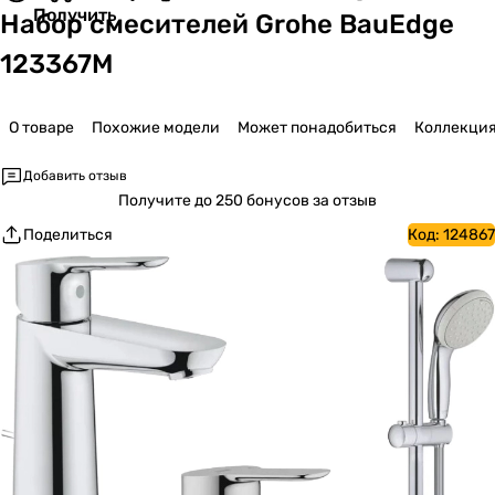
Получить
Набор смесителей Grohe BauEdge
123367M
О товаре
Похожие модели
Может понадобиться
Коллекци
Добавить отзыв
Получите
до 250 бонусов за отзыв
Поделиться
Код:
124867