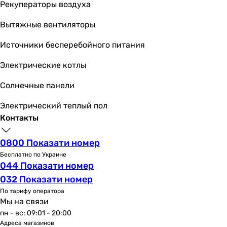
Рекуператоры воздуха
Vernis Blend
Eurosmart Cosmopolitan
Вытяжные вентиляторы
Euroeco New
Источники бесперебойного питания
Primo Ecologica
Комплектация изделия
Электрические котлы
с душевым гарнитуром, с донным клапаном, донный клап
с душевым гарнитуром, шланг, держатель для душа, лей
Солнечные панели
с душевым гарнитуром, ручной душ, смеситель для ванн
Электрический теплый пол
с душевым гарнитуром, ручной душ, смеситель для ванн
Контакты
с душевым гарнитуром
с душевым гарнитуром, обратный клапан, душевой гарни
0800 Показати номер
смеситель для раковины, душевая штанга, душевой гарн
Бесплатно по Украине
ручной душ, смеситель для раковины, гарантийный тало
044 Показати номер
донный клапан, душевой гарнитур, смеситель для ванны
032 Показати номер
донный клапан, душевой гарнитур, смеситель для ванны
По тарифу оператора
ручной душ, смеситель для ванны, смеситель для ракови
Мы на связи
Длина шлангов подключения
пн - вс: 09:01 - 20:00
-
Адреса магазинов