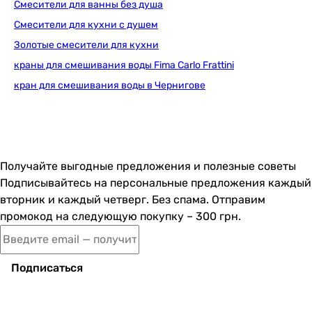
Смесители для ванны без душа
-
Смесители для кухни с душем
-
-
Золотые смесители для кухни
-
краны для смешивания воды Fima Carlo Frattini
-
кран для смешивания воды в Чернигове
-
-
Подключение
к водопроводу
к водопроводу
Получайте выгодные предложения и полезные советы
к водопроводу
Подписывайтесь на персональные предложения каждый
к водопроводу
вторник и каждый четверг. Без спама. Отправим
к водопроводу
промокод на следующую покупку – 300 грн.
к водопроводу
к водопроводу
к водопроводу
Подписаться
к водопроводу
к водопроводу
к водопроводу