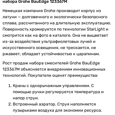
Диаметр
3/8 ″
,
1/2 ″
набора Grohe BauEdge 123367M
набор смесителей
подключения
набор смесителей
Немецкая компания Grohe производит корпус из
набор смесителей
латуни — долговечного и экологически безопасного
Коллекции
BauEdge
набор смесителей
сплава, рассчитанного на длительную эксплуатацию.
набор смесителей
Комплектация
с душевым гарнитуром, с
Поверхность хромируется по технологии StarLight и
набор смесителей
изделия
донным клапаном, донный
смотрится как на фото в каталоге. Она не выцветает
набор смесителей
клапан, лейка, держатель для
из-за воздействия ультрафиолетовых лучей и
набор смесителей
душа
искусственного освещения, не трескается, не
набор смесителей
ржавеет, обладает устойчивостью к царапинам.
Режимы струи
2 шт
набор смесителей
Рост продаж набора смесителей Grohe BauEdge
ручного душа
набор смесителей
123367M объясняется внедрением инновационных
Тип поверхности
технологий. Покупатели оценят преимущества:
глянцевая
Состав набора смесителей
матовая
Краны с однорычажным управлением. С
Смеситель для
Grohe BauEdge 23758000
глянцевая
помощью ручки регулируется температура и
умывальника
глянцевая
напор струи.
глянцевая
Встроенный аэратор. Струя наполняется
Смеситель для
Grohe BauEdge 32820000
глянцевая
пузырьками воздуха для экономии ресурса.
ванны
глянцевая