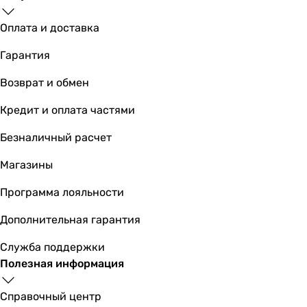
латунь
латунь
Оплата и доставка
латунь
латунь, пластик
Гарантия
латунь, пластик
Возврат и обмен
латунь
Производство
Кредит и оплата частями
Германия
Германия
Безналичный расчет
Германия
Магазины
Германия
Германия
Программа лояльности
Германия
-
Дополнительная гарантия
Германия
Служба поддержки
Германия
Полезная информация
Германия
Польша
Справочный центр
Диаметр подключения