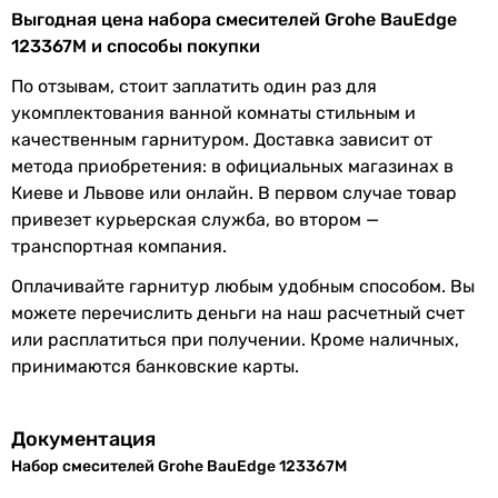
однорычажный
Выгодная цена набора смесителей Grohe BauEdge
Характеристики, комплектация и фотографии Grohe
однорычажный
123367M и способы покупки
BauEdge 123367M носят ознакомительный характер и могут
однорычажный
изменяться производителем без уведомления. Магазин не
однорычажный
По отзывам, стоит заплатить один раз для
несет ответственности за изменения, внесенные
однорычажный
укомплектования ванной комнаты стильным и
производителем.
однорычажный
качественным гарнитуром. Доставка зависит от
однорычажный
метода приобретения: в официальных магазинах в
однорычажный
Киеве и Львове или онлайн. В первом случае товар
однорычажный
привезет курьерская служба, во втором —
однорычажный
транспортная компания.
Тип излива
Оплачивайте гарнитур любым удобным способом. Вы
стационарный
можете перечислить деньги на наш расчетный счет
стационарный
или расплатиться при получении. Кроме наличных,
стационарный
принимаются банковские карты.
стационарный
стационарный
стационарный
Документация
стационарный
Набор смесителей Grohe BauEdge 123367M
стационарный