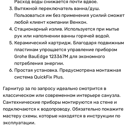
Расход воды снижается почти вдвое.
глянцевая
Вытяжной переключатель ванна/душ.
Душевой
Grohe New Tempesta 100
глянцевая
Пользоваться им без применения усилий сможет
гарнитур
27598001
глянцевая
любой клиент компании Венкон.
глянцевая
Стационарный излив. Используется при мытье
Физические характеристики
Монтаж
рук или наполнении ванны горячей водой.
врезной, настенный
Цвет
хром
Керамический картридж. Благодаря подвижным
врезной, настенный
пластинам упрощается управление прибором
врезной, настенный
Длина излива
166 мм, 107 мм
Grohe BauEdge 123367M для экономного
врезной, настенный
потребления энергии.
Высота
94 мм, 108 мм
врезной, настенный
Простая установка. Предусмотрена монтажная
врезной, настенный
система QuickFix Plus.
врезной, настенный
Гарантия
врезной, настенный
Гарнитур за по запросу идеально смотрится в
Гарантия
72 мес.
врезной, настенный
классическом или современном интерьере санузла.
врезной, настенный
Сантехнические приборы монтируются на стене и
Увидели ошибку в описании или характеристиках?
врезной, настенный
подключаются к водопроводу. Обязательно покажите
Сообщите нам об этом!
Управление
мастеру схемы, которые находятся в инструкции по
однорычажный
эксплуатации.
Сообщить об ошибке