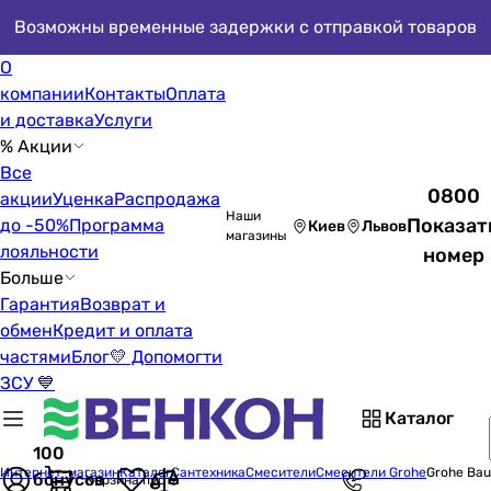
Возможны временные задержки с отправкой товаров
О
компании
Контакты
Оплата
и доставка
Услуги
% Акции
Все
0800
акции
Уценка
Распродажа
Наши
Показат
до -50%
Программа
Киев
Львов
магазины
лояльности
номер
Больше
Гарантия
Возврат и
обмен
Кредит и оплата
частями
Блог
💛 Допомогти
ЗСУ 💙
Каталог
100
Интернет-магазин
Каталог
Сантехника
Смесители
Смесители Grohe
Grohe Ba
бонусов
Корзина пуста