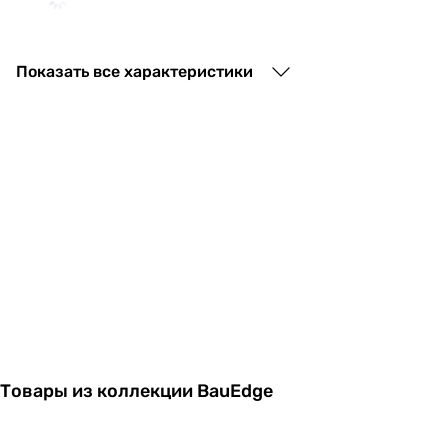
10 746
грн
Показать все характеристики
Gr
10 530
грн
Товары из коллекции BauEdge
9 720
грн