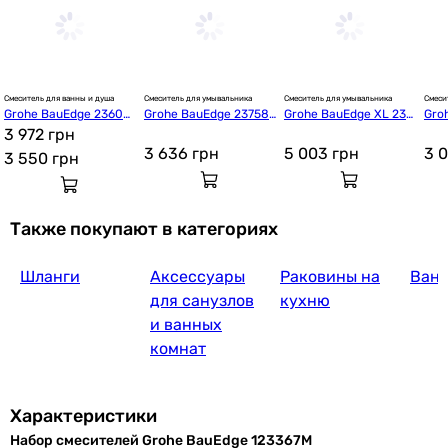
Grohe QuickFi
Смеситель для ванны и душа
Смеситель для умывальника
Смеситель для умывальника
Смеси
Grohe BauEdge 23605
Grohe BauEdge 23758
Grohe BauEdge XL 237
Gro
9 599
грн
000
3 972 грн
000
61000
000
3 636
грн
5 003
грн
3 
3 550
грн
Gr
Также покупают в категориях
Шланги
Аксессуары
Раковины на
Ван
12 420
грн
для санузлов
кухню
и ванных
комнат
Hansgrohe Novus Loop 70 CoolStart (71084+
Характеристики
Набор смесителей Grohe BauEdge 123367M