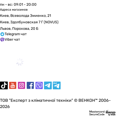
1/2 ″
пн - вс: 09:01 - 20:00
1/2 ″
Адреса магазинов
1/2 ″
Киев, Всеволода Змиенко, 21
1/2 ″
Киев, Здолбуновская 7 Г (NOVUS)
1/2 ″
Львов, Порохова, 20 Б
1/2 ″
Telegram чат
1/2 ″
Viber чат
1/2 ″
1/2 ″
1/2 ″
1/2 ″
Коллекции
Essence
-
BauCurve
Latwa
ТОВ "Експерт з кліматичної техніки" © ВЕНКОН™ 2006-
Dios
2026
Cruze
T-square