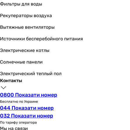
Фильтры для воды
латунь
латунь
Рекуператоры воздуха
латунь
Вытяжные вентиляторы
латунь
латунь
Источники бесперебойного питания
Производство
Португалия
Электрические котлы
Польша
Солнечные панели
Германия
Польша
Электрический теплый пол
Испания
Контакты
Испания
Италия
0800 Показати номер
Испания
Бесплатно по Украине
Испания
044 Показати номер
Испания
032 Показати номер
Дания
По тарифу оператора
Диаметр подключения
Мы на связи