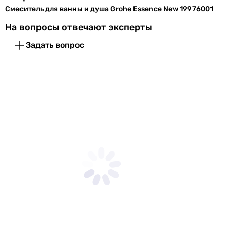
производителем.
Смеситель для ванны и душа Grohe Essence New 19976001
скрытый, настенный
настенный
На вопросы отвечают эксперты
настенный, скрытый
Задать вопрос
настенный, скрытый
настенный, скрытый
настенный, скрытый
настенный, скрытый
настенный, скрытый
скрытый
Управление
однорычажный
однорычажный
однорычажный
однорычажный
однорычажный
однорычажный
однорычажный
однорычажный