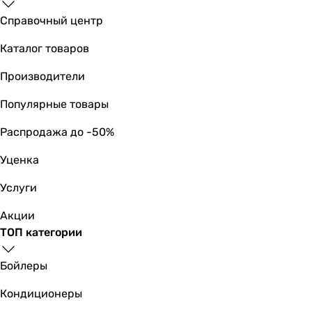
Размер картриджа смесителя
Справочный центр
35 мм
35 мм
Каталог товаров
46 мм
Производители
40 мм
35 мм
Популярные товары
35 мм
-
Распродажа до -50%
35 мм
Уценка
35 мм
35 мм
Услуги
35 мм
Материал
Акции
-
ТОП категории
силумин
латунь
Бойлеры
цинк
Кондиционеры
латунь
латунь