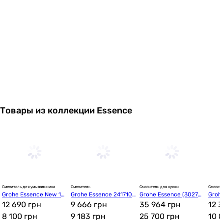
992
грн
Купить
Volle Dios 1536.1002
Товары из коллекции Essence
2 400
грн
Купить
Volle Cruze 1547.0302
Смеситель для умывальника
Смеситель
Смеситель для кухни
Смеси
Grohe Essence New 19
Grohe Essence 241710
Grohe Essence (30270
Gro
4 000
грн
Купить
408001
12 690 грн
01
9 666 грн
AL0)
35 964 грн
624
12
8 100
грн
9 183
грн
25 700
грн
10