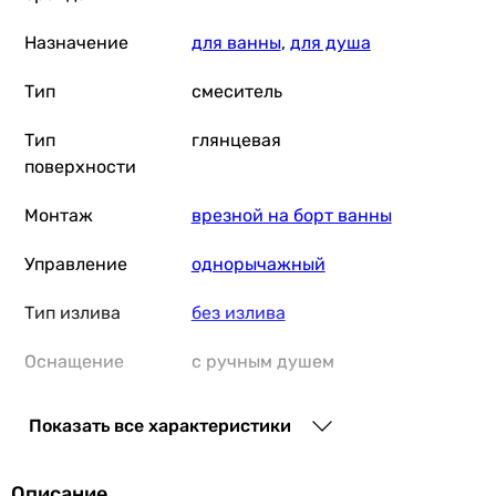
4 200
грн
Купить
Назначение
для ванны
,
для душа
Volle Sota 1538.1002
Тип
смеситель
Тип
глянцевая
поверхности
1 800
грн
Купить
Монтаж
врезной на борт ванны
Управление
однорычажный
Damixa Scandinavian Pure (367100000
Тип излива
без излива
Оснащение
с ручным душем
1 462
грн
Купить
Особенности
картриджный смеситель
Показать все характеристики
смесителя
Основные характеристики
Назначение
Дополнительные
душевой шланг, душевая лейка
Описание