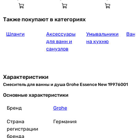
Bongio T-square (52529CRPR
Также покупают в категориях
Шланги
Аксессуары
Умывальники
Ван
10 123
грн
Купить
для ванн и
на кухню
санузлов
Volle Libra 1521.0302
Характеристики
Смеситель для ванны и душа Grohe Essence New 19976001
2 470
грн
Купить
Основные характеристики
Бренд
Grohe
Volle Pardo 1548.03020
Страна
Германия
регистрации
бренда