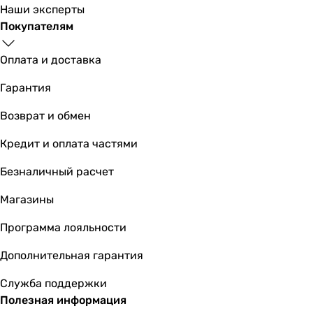
-
Наши эксперты
-
Покупателям
-
-
Оплата и доставка
-
Гарантия
-
-
Возврат и обмен
Подключение
к водопроводу
Кредит и оплата частями
к водопроводу
Безналичный расчет
к водопроводу
к водопроводу
Магазины
к водопроводу
к водопроводу
Программа лояльности
к водопроводу
Дополнительная гарантия
к водопроводу
к водопроводу
Служба поддержки
к водопроводу
Полезная информация
к водопроводу