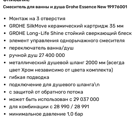
для ванны, для душа
особенности
Смеситель для ванны и душа Grohe Essence New 19976001
для ванны, для душа
для ванны, для душа
Подключение
к водопроводу
Монтаж на 3 отверстия
для ванны, для душа
GROHE SilkMove керамический картридж 35 мм
Размер
35 мм
для душа, для ванны
GROHE Long-Life Shine cтойкий сверкающий блеск
картриджа
для душа, для ванны
элемент управления однорычажного смесителя
смесителя
для ванны, для душа
переключатель ванна/душ
для душа, для ванны
ручной душ 27 400 000
Производство
Португалия
для душа, для ванны
металлический душевой шланг 2000 мм (всегда
для ванны, для душа
цвет Хром независимо от цвета комплекта)
Диаметр
1/2 ″
для ванны, для душа
гибкая подводка
подключения
Тип
подключение для душевого шланга\n
смеситель
с защитой от обратного потока
Коллекции
Essence
смеситель
может быть использован с 29 037 000
смеситель
для комбинации с 28 990 / 28 991
Комплектация
механизм смешивания, шланги
смеситель
минимальное давление 1,0 бар
изделия
для подвода воды,
смеситель
декоративные розетки,
смеситель
крепежный набор, ручка(ки)
смеситель
управления