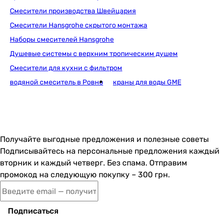
-
Смесители производства Швейцария
-
Смесители Hansgrohe скрытого монтажа
-
Наборы смесителей Hansgrohe
вытяжной
Душевые системы с верхним тропическим душем
вытяжной
-
Смесители для кухни с фильтром
-
водяной смеситель в Ровно
краны для воды GME
поворотный
Оснащение
с ручным душем
с ручным душем
без лейки (ручного душа)
Получайте выгодные предложения и полезные советы
с ручным душем
Подписывайтесь на персональные предложения каждый
без лейки (ручного душа)
вторник и каждый четверг. Без спама. Отправим
-
промокод на следующую покупку – 300 грн.
-
без лейки (ручного душа)
-
Подписаться
-