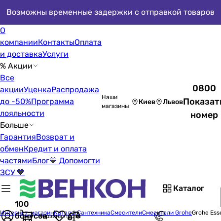
Возможны временные задержки с отправкой товаров
О
компании
Контакты
Оплата
и доставка
Услуги
% Акции
Все
0800
акции
Уценка
Распродажа
Наши
Показат
до -50%
Программа
Киев
Львов
магазины
лояльности
номер
Больше
Гарантия
Возврат и
обмен
Кредит и оплата
частями
Блог
💛 Допомогти
ЗСУ 💙
Каталог
100
Интернет-магазин
Каталог
Сантехника
Смесители
Смесители Grohe
Grohe Ess
бонусов
Корзина пуста