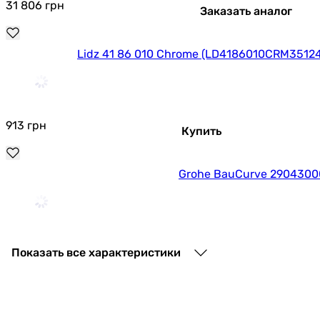
31 806
грн
Заказать аналог
Lidz 41 86 010 Chrome (LD4186010CRM35124
913
грн
Купить
Grohe BauCurve 2904300
5 079
грн
Купить
Показать все характеристики
Lidz Latwa 010 Chrome (LDLAT010CRM45416