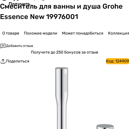
Получить
Смеситель для ванны и душа Grohe
Essence New 19976001
О товаре
Похожие модели
Может понадобиться
Коллекци
Добавить отзыв
Получите
до 250 бонусов за отзыв
Поделиться
Код:
124909