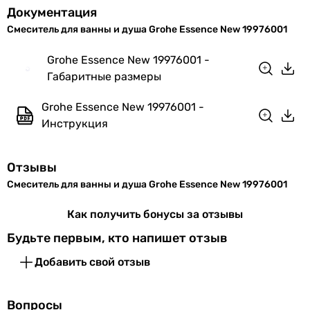
смеситель
Документация
смеситель
EAN
4005176307218
Смеситель для ванны и душа Grohe Essence New 19976001
смеситель
Grohe Essence New 19976001 -
внешняя часть смесителя, скрытая часть смесителя
Физические характеристики
Габаритные размеры
Тип поверхности
Цвет
хром
глянцевая
Grohe Essence New 19976001 -
глянцевая
Инструкция
глянцевая
Гарантия
глянцевая
Гарантия
72 мес.
глянцевая
Отзывы
глянцевая
Смеситель для ванны и душа Grohe Essence New 19976001
Увидели ошибку в описании или характеристиках?
глянцевая
Сообщите нам об этом!
глянцевая
Как получить бонусы за отзывы
глянцевая
Сообщить об ошибке
Будьте первым, кто напишет отзыв
глянцевая
Характеристики, комплектация и фотографии Grohe Essence
глянцевая
Добавить свой отзыв
New 19976001 носят ознакомительный характер и могут
Монтаж
изменяться производителем без уведомления. Магазин не
врезной на борт ванны
несет ответственности за изменения, внесенные
Вопросы
настенный