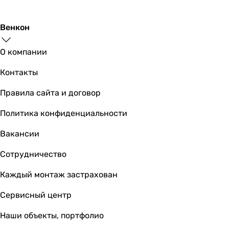
-
Особенности смесителя
Венкон
картриджный смеситель
картриджный смеситель
О компании
картриджный смеситель
Контакты
картриджный смеситель
картриджный смеситель, керамический картридж
Правила сайта и договор
картриджный смеситель, керамический картридж
картриджный смеситель
Политика конфиденциальности
картриджный смеситель, керамический картридж
Вакансии
картриджный смеситель, керамический картридж
картриджный смеситель, керамический картридж
Сотрудничество
картриджный смеситель, керамический картридж
Дополнительные особенности
Каждый монтаж застрахован
душевой шланг, душевая лейка
Сервисный центр
-
-
Наши объекты, портфолио
-