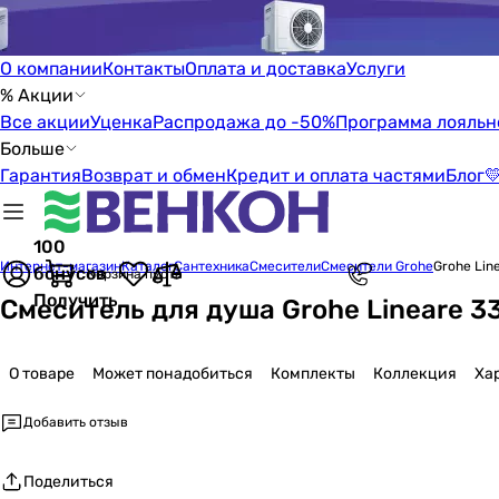
О компании
Контакты
Оплата и доставка
Услуги
% Акции
Все акции
Уценка
Распродажа до -50%
Программа лояльн
Больше
Гарантия
Возврат и обмен
Кредит и оплата частями
Блог

100
Интернет-магазин
Каталог
Сантехника
Смесители
Смесители Grohe
Grohe Lin
бонусов
Корзина пуста
Получить
Смеситель для душа Grohe Lineare 
О товаре
Может понадобиться
Комплекты
Коллекция
Ха
Добавить отзыв
Поделиться