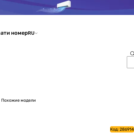
ати номер
RU
Похожие модели
Код:
286914