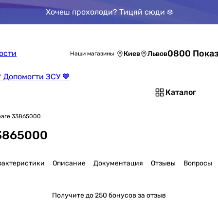
Хочеш прохолоди? Тицяй сюди ❄️
0800 Показ
ости
Киев
Львов
Наши магазины
 Допомогти ЗСУ 💙
Каталог
eare 33865000
33865000
рактеристики
Описание
Документация
Отзывы
Вопросы
Получите
до 250 бонусов за отзыв