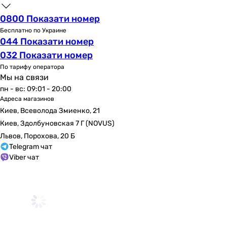
Start Cube
Start Cube
0800 Показати номер
Start Cosmopolitan
Бесплатно по Украине
Start Cube
044 Показати номер
Start Cube
032 Показати номер
Тип поверхности
По тарифу оператора
хром
Мы на связи
глянцевая
пн - вс: 09:01 - 20:00
Адреса магазинов
хром
Киев, Всеволода Змиенко, 21
хром
Киев, Здолбуновская 7 Г (NOVUS)
хром
Львов, Порохова, 20 Б
хром
Telegram чат
хром
Viber чат
хром
хром
хром
хром
Форма
-