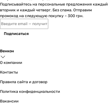
2 859
грн
Купить
Подписывайтесь на персональные предложения каждый
вторник и каждый четверг. Без спама. Отправим
промокод на следующую покупку – 300 грн.
Grohe QuickFix Start Cube 4110200
Подписаться
3 159
грн
Купить
Венкон
Grohe QuickFix Start Cosmopolitan (4117200
О компании
Контакты
Правила сайта и договор
4 299
грн
Купить
Политика конфиденциальности
Grohe QuickFix Start Cube 4109600
Вакансии