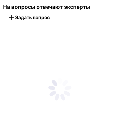
упаковке
На вопросы отвечают эксперты
Глубина в
210 мм
Задать вопрос
упаковке
Вес в упаковке
1.12 кг
Гарантия
Гарантия
12 мес.
Увидели ошибку в описании или характеристиках?
Сообщите нам об этом!
Сообщить об ошибке
Характеристики, комплектация и фотографии Grohe QuickFix
Start Cosmopolitan (41169000) носят ознакомительный
характер и могут изменяться производителем без
уведомления. Магазин не несет ответственности за
изменения, внесенные производителем.