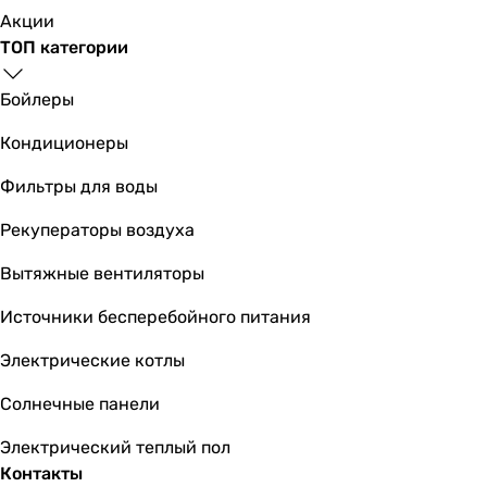
Акции
металл, стекло
ТОП категории
металл, стекло
металл
Бойлеры
металл
металл, стекло
Кондиционеры
металл, стекло
металл
Фильтры для воды
металл
Рекуператоры воздуха
металл
металл, стекло
Вытяжные вентиляторы
металл, стекло
Коллекции
Источники бесперебойного питания
Start Cosmopolitan
Электрические котлы
Start
Start Cosmopolitan
Солнечные панели
Start Cosmopolitan
Start
Электрический теплый пол
Start
Контакты