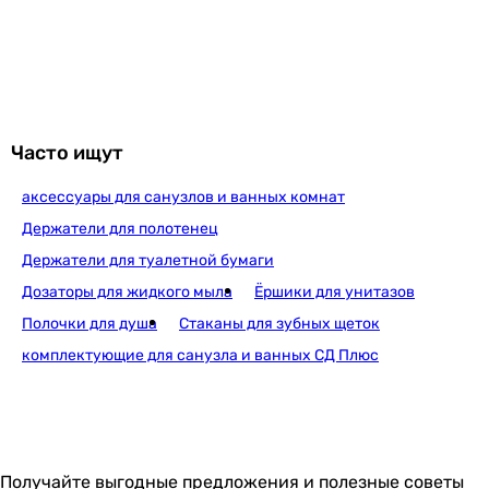
Grohe QuickFix Start (4119300
2 499
грн
Купить
Часто ищут
аксессуары для санузлов и ванных комнат
Grohe QuickFix Start (4119400
Держатели для полотенец
Держатели для туалетной бумаги
Дозаторы для жидкого мыла
Ёршики для унитазов
2 299
грн
Купить
Полочки для душа
Стаканы для зубных щеток
комплектующие для санузла и ванных СД Плюс
Grohe QuickFix Start Cube 4097800
Получайте выгодные предложения и полезные советы