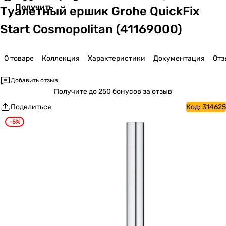
Получить
Туалетный ершик Grohe QuickFix
Start Cosmopolitan (41169000)
О товаре
Коллекция
Характеристики
Документация
Отз
Добавить отзыв
Получите
до 250 бонусов за отзыв
Поделиться
Код:
314625
-5%