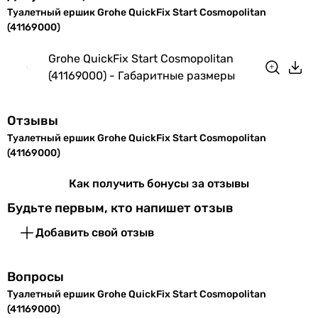
Туалетный ершик Grohe QuickFix Start Cosmopolitan
Фирменные
GROHE Long-Life Shine
(41169000)
технологии
Technology
Grohe QuickFix Start Cosmopolitan
EAN
4005176783128
(41169000) - Габаритные размеры
Физические характеристики
Отзывы
Цвет
хром
Туалетный ершик Grohe QuickFix Start Cosmopolitan
(41169000)
Высота
374 мм
Как получить бонусы за отзывы
Глубина
138 мм
Будьте первым, кто напишет отзыв
Габариты в упаковке
Добавить свой отзыв
Ширина в
130 мм
Вопросы
упаковке
Туалетный ершик Grohe QuickFix Start Cosmopolitan
Высота в
380 мм
(41169000)