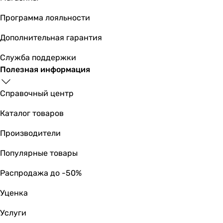
стакан
Программа лояльности
держатель туалетной бумаги
держатель туалетной бумаги
Дополнительная гарантия
полочка
держатель мыла
Служба поддержки
стакан
Полезная информация
Производство
Китай
Справочный центр
Китай
Каталог товаров
Китай
Китай
Производители
Китай
Китай
Популярные товары
Китай
Распродажа до -50%
Китай
Китай
Уценка
Китай
Китай
Услуги
Материал