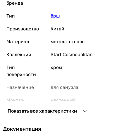
бренда
Тип
ёрш
Производство
Китай
Материал
металл, стекло
Коллекции
Start Cosmopolitan
Тип
хром
поверхности
Назначение
для санузла
Монтаж
настенный
Показать все характеристики
Комплектация
ёрш
Поверхность
глянцевая
Документация