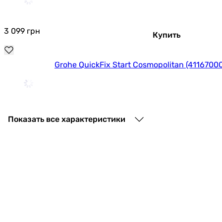
3 099
грн
Купить
Grohe QuickFix Start Cosmopolitan (4116700
1 479
грн
Купить
Показать все характеристики
Grohe QuickFix Start Cosmopolitan (4116800
999
грн
Купить