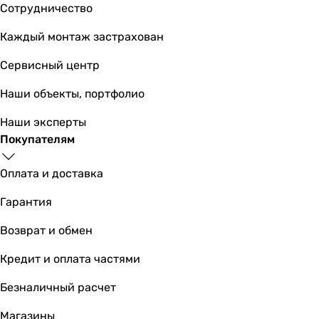
Сотрудничество
Каждый монтаж застрахован
2 999
грн
Купить
Сервисный центр
Grohe QuickFix Start Cube 4109700
Наши объекты, портфолио
Наши эксперты
Покупателям
2 999
грн
Купить
Оплата и доставка
Гарантия
Основные характеристики
Тип
Возврат и обмен
ёрш
Кредит и оплата частями
ёрш
держатель полотенца
Безналичный расчет
держатель полотенца
держатель мыла
Магазины