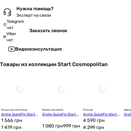
Нужна помощь?
Эксперт на связи
Telegram
чат
Заказать звонок
Viber
чат
Видеоконсультация
Товары из коллекции Start Cosmopolitan
Кольцо для полотенца
Крючок для халата
Полочка
Держа
Grohe QuickFix Start C
Grohe QuickFix Start C
Grohe QuickFix Start C
Groh
osmopolitan (4116700
1 566 грн
osmopolitan (4116800
osmopolitan (4117200
4 590 грн
osm
0)
0)
0)
0)
1 080 грн
999
грн
1 479
грн
4 299
грн