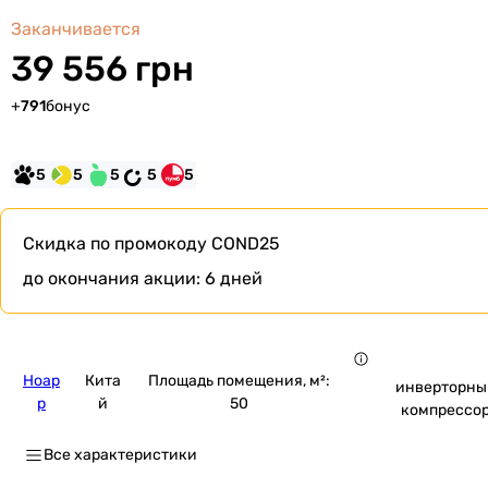
Заканчивается
39 556 грн
+
791
бонус
5
5
5
5
5
Скидка по промокоду
COND25
до окончания акции:
6 дней
Hoap
Кита
Площадь помещения, м²:
инверторны
p
й
50
компрессо
Все характеристики