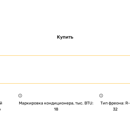
Купить
й
Маркировка кондиционера, тыс. BTU:
Тип фреона: R-
р
18
32