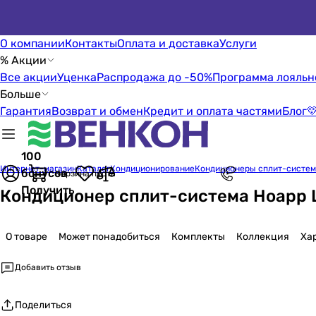
О компании
Контакты
Оплата и доставка
Услуги
% Акции
Все акции
Уценка
Распродажа до -50%
Программа лояльн
Больше
Гарантия
Возврат и обмен
Кредит и оплата частями
Блог

100
Интернет-магазин
Каталог
Кондиционирование
Кондиционеры сплит-систе
бонусов
Корзина пуста
Получить
Кондиционер сплит-система Hoapp
О товаре
Может понадобиться
Комплекты
Коллекция
Ха
Добавить отзыв
Поделиться