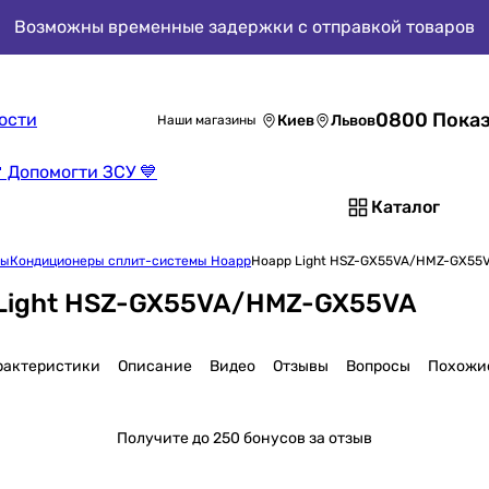
Возможны временные задержки с отправкой товаров
0800 Показ
ости
Киев
Львов
Наши магазины
 Допомогти ЗСУ 💙
Каталог
мы
Кондиционеры сплит-системы Hoapp
Hoapp Light HSZ-GX55VA/HMZ-GX55
 Light HSZ-GX55VA/HMZ-GX55VA
рактеристики
Описание
Видео
Отзывы
Вопросы
Похожи
Получите
до 250 бонусов за отзыв