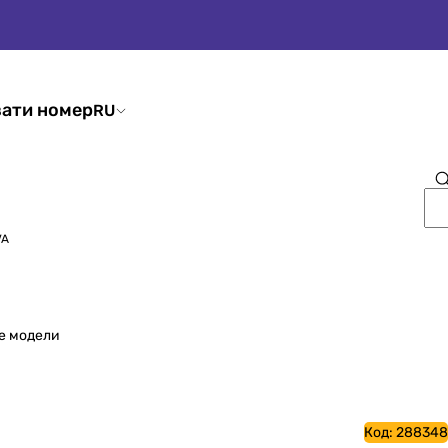
ати номер
RU
VA
е модели
Код:
288348