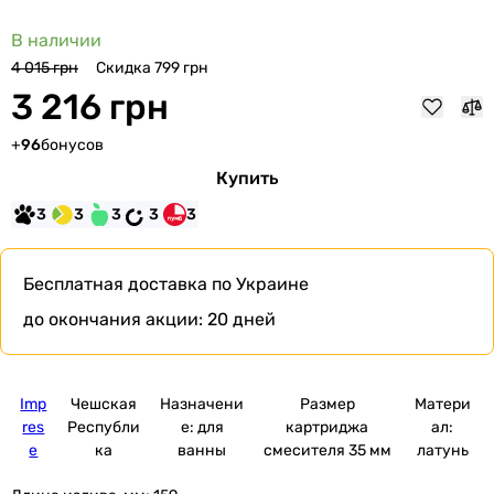
В наличии
Скидка 799 грн
4 015 грн
3 216 грн
+
96
бонусов
Купить
3
3
3
3
3
Бесплатная доставка
по Украине
до окончания акции:
20 дней
Imp
Чешская
Назначени
Размер
Матери
res
Республи
е: для
картриджа
ал:
e
ка
ванны
смесителя 35 мм
латунь