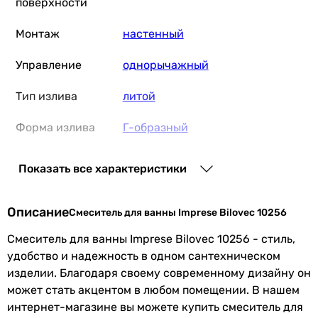
поверхности
Монтаж
настенный
Управление
однорычажный
Тип излива
литой
Форма излива
Г-образный
Переключатель
нажимной
Показать все характеристики
ванна/душ
Оснащение
аэратор
Описание
Смеситель для ванны Imprese Bilovec 10256
Особенности
картриджный смеситель
Смеситель для ванны Imprese Bilovec 10256 - стиль,
смесителя
удобство и надежность в одном сантехническом
изделии. Благодаря своему современному дизайну он
Подключение
к водопроводу
может стать акцентом в любом помещении. В нашем
интернет-магазине вы можете купить смеситель для
Размер
35 мм