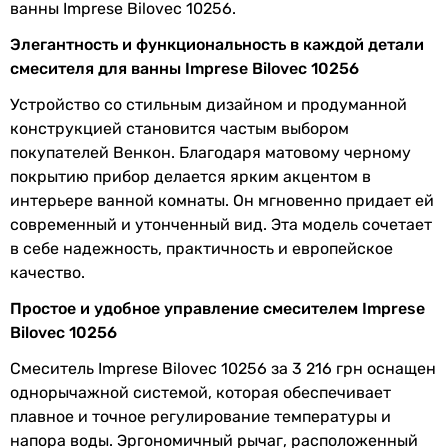
ванны Imprese Bilovec 10256.
картриджа
Элегантность и функциональность в каждой детали
смесителя
смесителя для ванны Imprese Bilovec 10256
Материал
латунь
Устройство со стильным дизайном и продуманной
конструкцией становится частым выбором
Производство
Чешская Республика
покупателей Венкон. Благодаря матовому черному
покрытию прибор делается ярким акцентом в
Диаметр
1/2 ″
интерьере ванной комнаты. Он мгновенно придает ей
подключения
современный и утонченный вид. Эта модель сочетает
Коллекции
Bilovec
в себе надежность, практичность и европейское
качество.
Комплектация
аэратор
Простое и удобное управление смесителем Imprese
изделия
Bilovec 10256
Физические характеристики
Смеситель Imprese Bilovec 10256 за 3 216 грн оснащен
однорычажной системой, которая обеспечивает
Цвет
черный
плавное и точное регулирование температуры и
напора воды. Эргономичный рычаг, расположенный