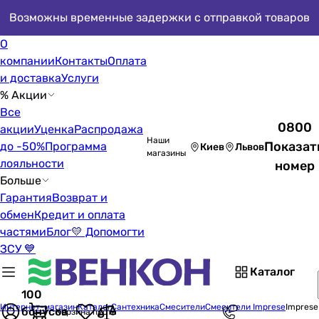
Возможны временные задержки с отправкой товаров
О
компании
Контакты
Оплата
и доставка
Услуги
% Акции
Все
0800
акции
Уценка
Распродажа
Наши
Показат
до -50%
Программа
Киев
Львов
магазины
лояльности
номер
Больше
Гарантия
Возврат и
обмен
Кредит и оплата
частями
Блог
💛 Допомогти
ЗСУ 💙
Каталог
100
Интернет-магазин
Каталог
Сантехника
Смесители
Смесители Imprese
Imprese
бонусов
Корзина пуста