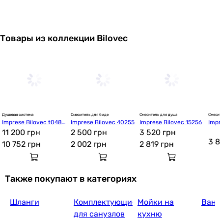
Товары из коллекции Bilovec
Душевая система
Смеситель для биде
Смеситель для душа
Смеси
Imprese Bilovec t048S
Imprese Bilovec 40255
Imprese Bilovec 15256
Imp
00901SQ
11 200 грн
2 500 грн
3 520 грн
3 
10 752
грн
2 002
грн
2 819
грн
Также покупают в категориях
Шланги
Комплектующие
Мойки на
Ван
для санузлов
кухню