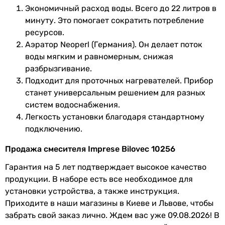
Экономичный расход воды. Всего до 22 литров в
Гарантия
60 мес.
минуту. Это помогает сократить потребление
ресурсов.
Увидели ошибку в описании или характеристиках?
Аэратор Neoperl (Германия). Он делает поток
Сообщите нам об этом!
воды мягким и равномерным, снижая
Сообщить об ошибке
разбрызгивание.
Подходит для проточных нагревателей. Прибор
Характеристики, комплектация и фотографии Imprese
станет универсальным решением для разных
Bilovec 10256 носят ознакомительный характер и могут
систем водоснабжения.
изменяться производителем без уведомления. Магазин не
Легкость установки благодаря стандартному
несет ответственности за изменения, внесенные
производителем.
подключению.
Продажа смесителя Imprese Bilovec 10256
Гарантия на 5 лет подтверждает высокое качество
продукции. В наборе есть все необходимое для
установки устройства, а также инструкция.
Приходите в наши магазины в Киеве и Львове, чтобы
забрать свой заказ лично. Ждем вас уже 09.08.2026! В