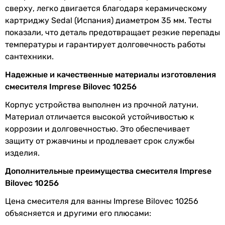
Длина излива
159 мм
сверху, легко двигается благодаря керамическому
картриджу Sedal (Испания) диаметром 35 мм. Тесты
Ширина
215 мм
показали, что деталь предотвращает резкие перепады
температуры и гарантирует долговечность работы
Высота
115 мм
сантехники.
Габариты в упаковке
Надежные и качественные материалы изготовления
смесителя Imprese Bilovec 10256
Ширина в
140 мм
упаковке
Корпус устройства выполнен из прочной латуни.
Материал отличается высокой устойчивостью к
Высота в
485 мм
коррозии и долговечностью. Это обеспечивает
упаковке
защиту от ржавчины и продлевает срок службы
изделия.
Глубина в
955 мм
Дополнительные преимущества смесителя Imprese
упаковке
Bilovec 10256
Вес в упаковке
5 кг
Цена смесителя для ванны Imprese Bilovec 10256
объясняется и другими его плюсами:
Гарантия