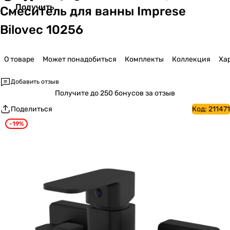
Получить
Смеситель для ванны Imprese
Bilovec 10256
О товаре
Может понадобиться
Комплекты
Коллекция
Ха
Добавить отзыв
Получите
до 250 бонусов за отзыв
Поделиться
Код:
211471
-19%