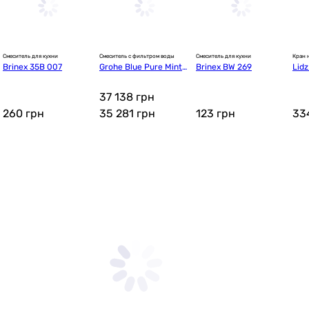
Смеситель для кухни
Смеситель с фильтром воды
Смеситель для кухни
Кран 
Brinex 35B 007
Grohe Blue Pure Minta
Brinex BW 269
Lidz
 + Ecosoft Pure AquaC
DAR
alcium Mint (MO67530
37 138 грн
601DC)
260
грн
35 281
грн
123
грн
33